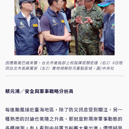
因應颱風巴威來襲，台北市後指部上校指揮官顏宏達（右2）6日陪
同台北市長蔣萬安（左2）實地視察防汛重點區域。圖/中央社
蔡元鴻／安全與軍事戰略分析員
每逢颱風接近臺海地區，除了防災訊息受到關注，另一
種熟悉的討論也常隨之升高，那就是對兩岸軍事動態的
各種揣測。有人看到中共軍方船艦大量出港，便懷疑是