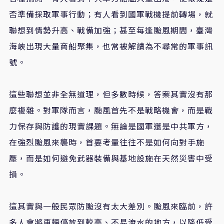
否準備採取軍事行動；有人看到國軍戰機提前轉場，就
聯想到情勢升高、戰備加強；甚至每逢颱風期間，臺灣
海峽出現大量商船聚集，也常被解讀為不尋常的軍事訊
號。
這些聯想並非全無道理，但多數時候，答案其實沒有那
麼複雜。對軍隊而言，颱風首先不是戰略機會，而是戰
力保存與防護的現實課題。無論是國軍還是中共軍方，
在強烈颱風來襲時，首要考量往往不是如何向對手施
壓，而是如何避免武器裝備與基地設施在天然災害中受
損。
這其實與一般民眾防颱沒有太大差別。颱風來臨前，許
多人會將車輛停放到較高、不易淹水的地方，以降低受