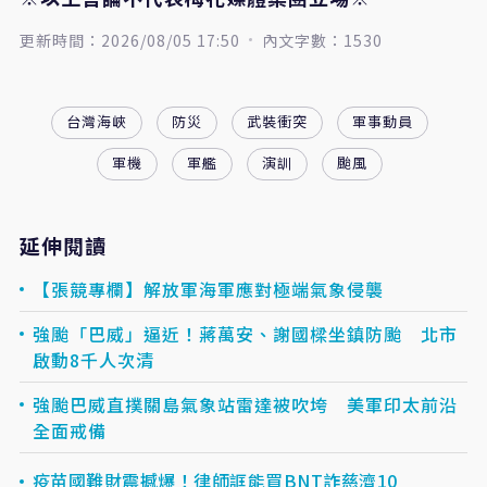
更新時間：2026/08/05 17:50
內文字數：1530
台灣海峽
防災
武裝衝突
軍事動員
軍機
軍艦
演訓
颱風
延伸閱讀
【張競專欄】解放軍海軍應對極端氣象侵襲
強颱「巴威」逼近！蔣萬安、謝國樑坐鎮防颱 北市
啟動8千人次清
強颱巴威直撲關島氣象站雷達被吹垮 美軍印太前沿
全面戒備
疫苗國難財震撼爆！律師誆能買BNT詐慈濟10