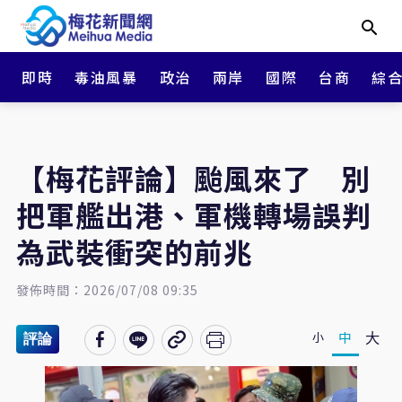
即時
毒油風暴
政治
兩岸
國際
台商
綜
【梅花評論】颱風來了 別
把軍艦出港、軍機轉場誤判
為武裝衝突的前兆
發佈時間：2026/07/08 09:35
大
中
小
評論