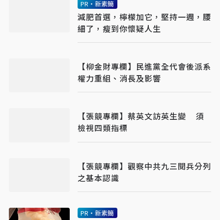
PR・新素簡
減肥首選，檸檬加它，堅持一週，腰
細了，瘦到你懷疑人生
【柳金財專欄】民進黨全代會後派系
權力重組、消長及影響
【張競專欄】蔡英文訪英生變 須
檢視四類指標
【張競專欄】觀察中共九三閱兵分列
之基本認識
PR・新素簡