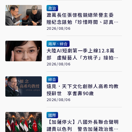
政治
蕭萬長任張啓楷競總榮譽主委
贈紀念錶勉「珍惜時間、認真打
拚」
2026/08/06
兩岸、綜合
大陸AI短劇第一季上線12.8萬
部 虛擬藝人「方桃子」接拍美
瞳廣告
2026/08/06
綜合
遠見．天下文化創辦人高希均教
授辭世 享耆壽90歲
2026/08/06
國際
【加薩停火】八國外長聯合聲明
譴責以色列 警告加薩政治進程