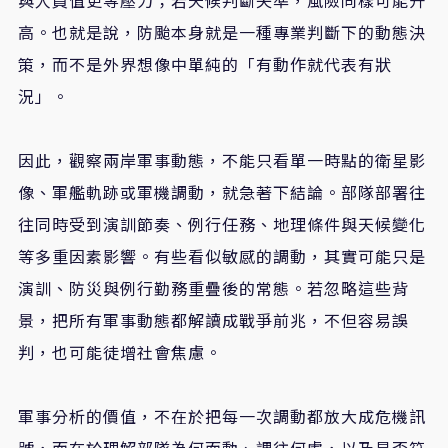
高。也就是說，防颱本身就是一種專業判斷下的動態決
策，而不是外界想像中單純的「有動作就代表有狀
況」。
因此，觀察兩岸軍事動態，不能只看單一時點的衛星影
像、軍艦軌跡或軍機調動，就急著下結論。部隊部署往
往同時受到演訓節奏、例行任務、地理條件與天候變化
等多重因素影響。有些看似敏感的調動，其實可能只是
演訓、防災與例行勤務重疊後的常態。若忽略這些背
景，把所有軍事動態都解讀成戰爭前兆，不但容易誤
判，也可能徒增社會焦慮。
軍事分析的價值，不在於把每一次調動都放大成危機訊
號，而在於理解部隊為何而動、調往何處，以及是否符