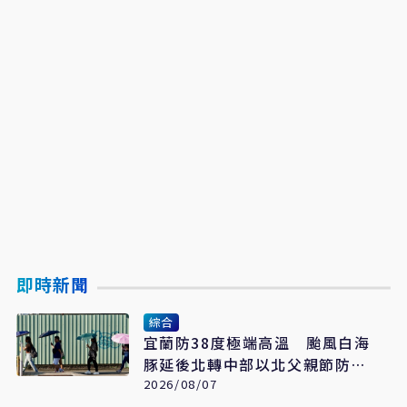
即時新聞
綜合
宜蘭防38度極端高溫 颱風白海
豚延後北轉中部以北父親節防豪
大雨
2026/08/07