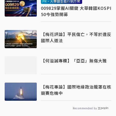
PR・大華銀全能行銷方案
009829掌握AI關鍵 大華韓國KOSPI
50今強勢開募
【梅花評論】平民傷亡，不等於違反
國際人道法
【何溢誠專欄】「亞亞」無傷大雅
【梅花專論】國際地緣政治籠罩在核
競賽危機中
Recommended by