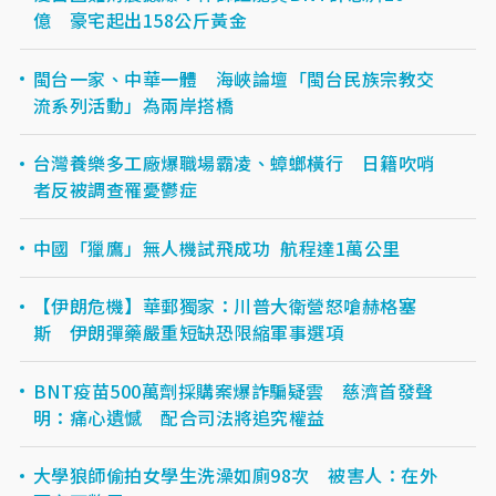
億 豪宅起出158公斤黃金
閩台一家、中華一體 海峽論壇「閩台民族宗教交
流系列活動」為兩岸搭橋
台灣養樂多工廠爆職場霸凌、蟑螂橫行 日籍吹哨
者反被調查罹憂鬱症
中國「獵鷹」無人機試飛成功 航程達1萬公里
【伊朗危機】華郵獨家：川普大衛營怒嗆赫格塞
斯 伊朗彈藥嚴重短缺恐限縮軍事選項
BNT疫苗500萬劑採購案爆詐騙疑雲 慈濟首發聲
明：痛心遺憾 配合司法將追究權益
大學狼師偷拍女學生洗澡如廁98次 被害人：在外