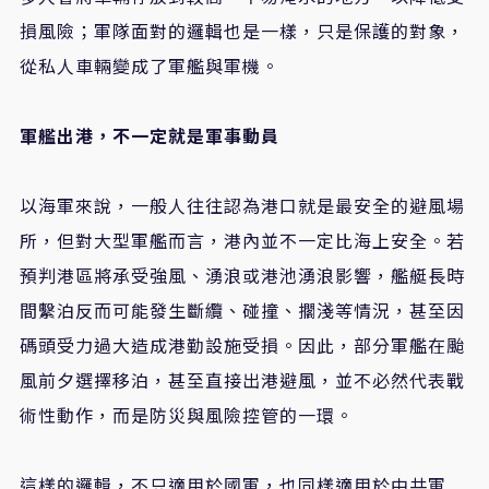
損風險；軍隊面對的邏輯也是一樣，只是保護的對象，
從私人車輛變成了軍艦與軍機。
軍艦出港，不一定就是軍事動員
以海軍來說，一般人往往認為港口就是最安全的避風場
所，但對大型軍艦而言，港內並不一定比海上安全。若
預判港區將承受強風、湧浪或港池湧浪影響，艦艇長時
間繫泊反而可能發生斷纜、碰撞、擱淺等情況，甚至因
碼頭受力過大造成港勤設施受損。因此，部分軍艦在颱
風前夕選擇移泊，甚至直接出港避風，並不必然代表戰
術性動作，而是防災與風險控管的一環。
這樣的邏輯，不只適用於國軍，也同樣適用於中共軍