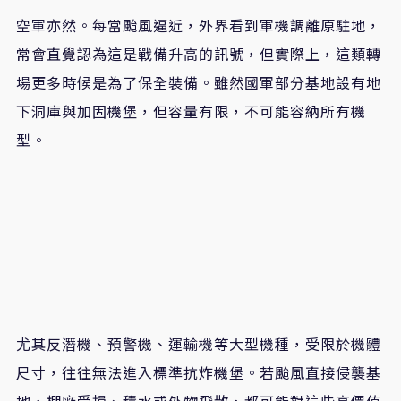
空軍亦然。每當颱風逼近，外界看到軍機調離原駐地，
常會直覺認為這是戰備升高的訊號，但實際上，這類轉
場更多時候是為了保全裝備。雖然國軍部分基地設有地
下洞庫與加固機堡，但容量有限，不可能容納所有機
型。
尤其反潛機、預警機、運輸機等大型機種，受限於機體
尺寸，往往無法進入標準抗炸機堡。若颱風直接侵襲基
地，棚廠受損、積水或外物飛散，都可能對這些高價值