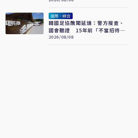
國際、綜合
韓國足協醜聞延燒：警方搜查、
國會聽證 15年前「不當招待」
疑雲重見天日
2026/08/08