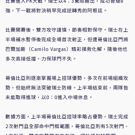
比賽進入PK大戰，瑞士以4：3驚險勝出，成功晉級8
強，下一戰將對決稍早完成逆轉秀的阿根廷。
比賽開賽後，雙方攻守謹慎，節奏相對保守。瑞士在上
半場補水暫停後完成全場首次射正，但遭哥倫比亞門將
巴爾加斯（Camilo Vargas）精彩撲救化解，隨後他也
多次高接低擋，力保球門不失。
哥倫比亞則逐漸掌握場上控球優勢，多次在前場組織攻
勢，但始終無法突破瑞士防線。上半場結束前，兩隊皆
未能取得進球，以0：0進入中場休息。
數據方面，上半場哥倫比亞控球率略占優勢，瑞士完成
2次射門且全部命中門框範圍，哥倫比亞則有5次射門、