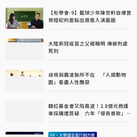
【彤學會-9】籃球少年陳世軒自爆曾
簽經紀約差點出道進入演藝圈
大陸新冠疫苗之父楊曉明 傳被判處
死刑
歧視與霸凌無所不在 「人類動物
園」看盡人性醜惡
韓紅基金會又陷風波！2.8億元救護
車採購遭質疑 六年「侵吞善款」傳
聞再起
PR・大華銀全能行銷方案