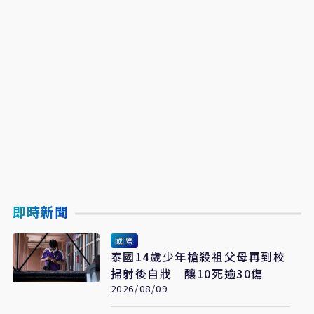
即時新聞
國際
泰國14歲少年槍殺祖父母再到校
掃射後自戕 釀10死逾30傷
2026/08/09