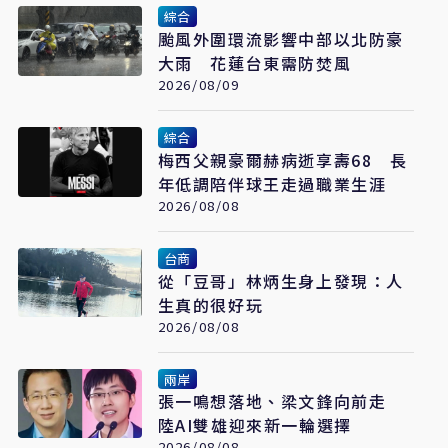
綜合
颱風外圍環流影響中部以北防豪
大雨 花蓮台東需防焚風
2026/08/09
綜合
梅西父親豪爾赫病逝享壽68 長
年低調陪伴球王走過職業生涯
2026/08/08
台商
從「豆哥」林炳生身上發現：人
生真的很好玩
2026/08/08
兩岸
張一鳴想落地、梁文鋒向前走
陸AI雙雄迎來新一輪選擇
2026/08/08