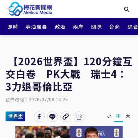
即時
毒油風暴
政治
兩岸
國際
台商
綜
【2026世界盃】120分鐘互
交白卷 PK大戰 瑞士4：
3力退哥倫比亞
發佈時間：2026/07/08 14:25
大
中
小
世界盃