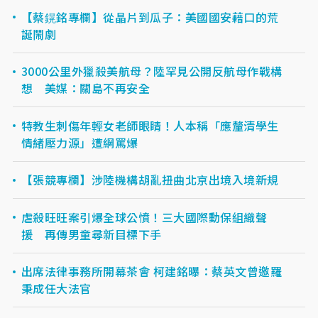
【蔡鎤銘專欄】從晶片到瓜子：美國國安藉口的荒
誕鬧劇
3000公里外獵殺美航母？陸罕見公開反航母作戰構
想 美媒：關島不再安全
特教生刺傷年輕女老師眼睛！人本稱「應釐清學生
情緒壓力源」遭網罵爆
【張競專欄】涉陸機構胡亂扭曲北京出境入境新規
虐殺旺旺案引爆全球公憤！三大國際動保組織聲
援 再傳男童尋新目標下手
出席法律事務所開幕茶會 柯建銘曝：蔡英文曾邀羅
秉成任大法官