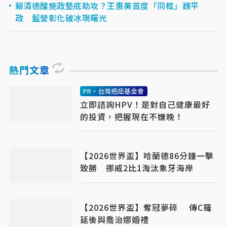
賴清德酸施政墊底助攻？王惠美首度「同框」魏平
政 藍營彰化破冰現曙光
熱門文章
PR・台灣癌症基金會
立即諮詢HPV！是對自己健康最好
的投資，把握現在不嫌晚！
【2026世界盃】哈蘭德86分鐘一擊
致勝 挪威2比1淘汰象牙海岸
【2026世界盃】奪冠夢碎 傳C羅
延後與喬治娜婚禮