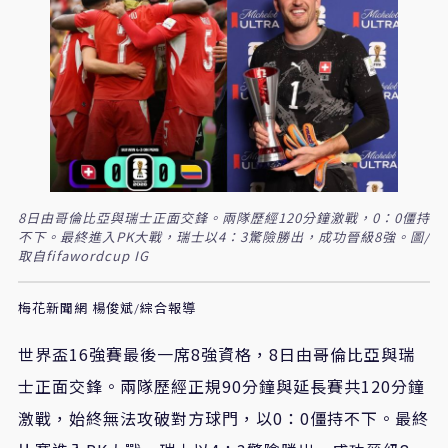
8日由哥倫比亞與瑞士正面交鋒。兩隊歷經120分鐘激戰，0：0僵持
不下。最終進入PK大戰，瑞士以4：3驚險勝出，成功晉級8強。圖/
取自fifawordcup IG
梅花新聞網 楊俊斌/綜合報導
世界盃16強賽最後一席8強資格，8日由哥倫比亞與瑞
士正面交鋒。兩隊歷經正規90分鐘與延長賽共120分鐘
激戰，始終無法攻破對方球門，以0：0僵持不下。最終