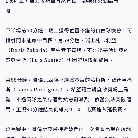
1次射正，雙方攻勢雖有來有往，卻始終欠缺臨門一
腳。
下半場第53分鐘，瑞士獲得位置不錯的自由球機會，可
惜射門未能命中目標。第59分鐘，瑞士札卡利亞
（Denis Zakaria）率先吞下黃牌，不久後哥倫比亞的
蘇亞雷斯（Luis Suarez）也因犯規遭到警告。
第66分鐘，哥倫比亞換下經驗豐富的哈梅斯．羅德里格
斯（James Rodríguez），希望藉由調度改變場上局
勢。不過兩隊之後身體對抗愈發激烈，依舊無法突破僵
局，正規90分鐘結束仍維持0：0，比賽進入延長賽。
延長賽中，哥倫比亞最接近破門的一次機會出現在角球