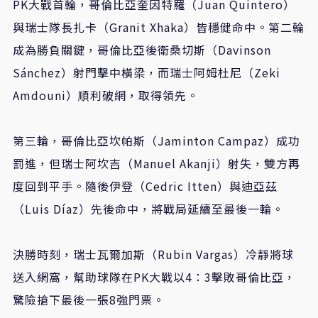
PK大戰首輪，哥倫比亞奎因特羅（Juan Quintero）
與瑞士隊長扎卡（Granit Xhaka）皆穩健命中。第二輪
成為勝負關鍵，哥倫比亞後衛桑切斯（Davinson
Sánchez）射門擊中橫梁，而瑞士阿姆杜尼（Zeki
Amdouni）順利破網，取得領先。
第三輪，哥倫比亞坎帕斯（Jaminton Campaz）成功
罰進，但瑞士阿坎吉（Manuel Akanji）射失，雙方再
度回到平手。隨後伊登（Cedric Itten）與迪亞茲
（Luis Díaz）先後命中，將戰局延續至最後一輪。
決勝時刻，瑞士瓦爾加斯（Rubin Vargas）冷靜將球
送入網窩，幫助球隊在PK大戰以4：3擊敗哥倫比亞，
驚險搶下最後一張8強門票。