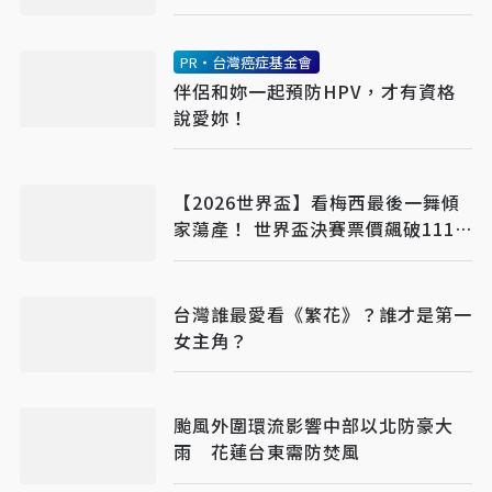
PR・台灣癌症基金會
伴侶和妳一起預防HPV，才有資格
說愛妳！
【2026世界盃】看梅西最後一舞傾
家蕩產！ 世界盃決賽票價飆破111
萬 天價背後三大原因曝
台灣誰最愛看《繁花》？誰才是第一
女主角？
颱風外圍環流影響中部以北防豪大
雨 花蓮台東需防焚風