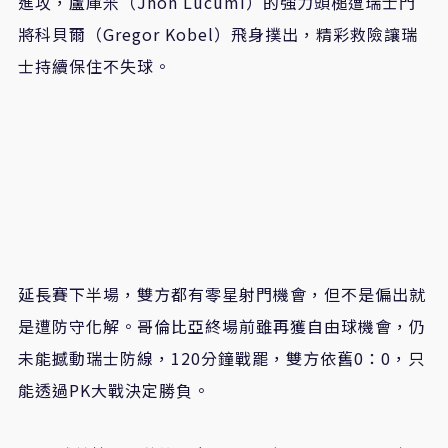
進攻，盧庫米（Jhon Lucumí）的強力頭槌遭瑞士門
將科貝爾（Gregor Kobel）飛身撲出，精彩救險讓瑞
士持續保住不失球。
延長賽下半場，雙方都有零星射門機會，但不是偏出就
是遭防守化解。哥倫比亞終場前雖再獲自由球機會，仍
未能撼動瑞士防線，120分鐘戰罷，雙方依舊0：0，只
能透過PK大戰決定勝負。