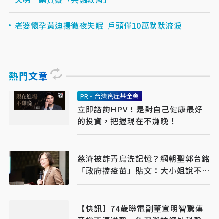
老婆懷孕黃迪揚徹夜失眠 戶頭僅10萬默默流淚
熱門文章
PR・台灣癌症基金會
立即諮詢HPV！是對自己健康最好
的投資，把握現在不嫌晚！
慈濟被詐青鳥洗記憶？網朝聖郭台銘
「政府擋疫苗」貼文：大小姐說不要
買
【快訊】74歲聯電副董宣明智驚傳