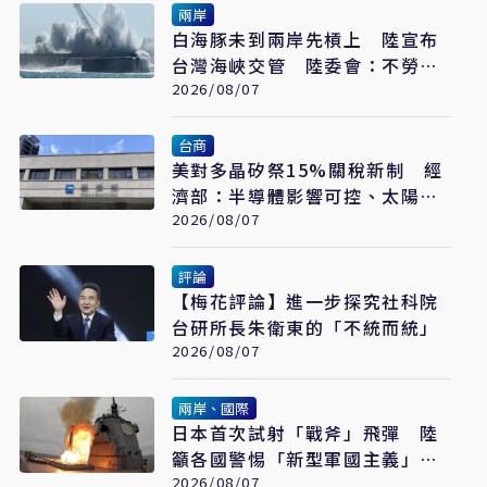
兩岸
白海豚未到兩岸先槓上 陸宣布
台灣海峽交管 陸委會：不勞費
心
2026/08/07
台商
美對多晶矽祭15%關稅新制 經
濟部：半導體影響可控、太陽能
產業衝擊有限
2026/08/07
評論
【梅花評論】進一步探究社科院
台研所長朱衛東的「不統而統」
2026/08/07
兩岸、國際
日本首次試射「戰斧」飛彈 陸
籲各國警惕「新型軍國主義」發
展
2026/08/07