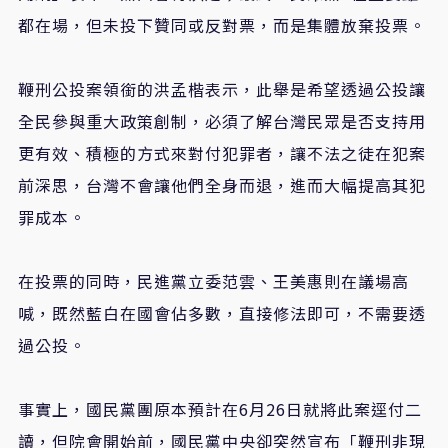
都在場，但未投下贊同或反對票，而是集體放棄投票。
鞭刑公投案領銜的洪孟楷表示，此舉是希望透過公投讓
全民參與重大政策創制，必須了解台灣民眾是否支持用
更有效、積極的方式來對付犯罪者，讓不法之徒在犯案
前深思，台灣不會讓他們全身而退，進而大幅提高其犯
罪成本。
在投票的同時，民進黨立委范雲、王美惠則在議場高
喊，既然藍白在國會佔多數，直接修法即可，不需要透
過公投。
事實上，國民黨團原本預計在6月26日就將此案逕付二
讀，但院會開始前，國民黨中央卻突然宣布「鞭刑非現