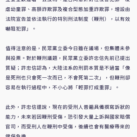
虐幼童罪、高額詐欺罪及複合型態加重詐欺罪，增設由
法院宣告並依法執行的特別刑法制度（鞭刑），以有效
嚇阻犯罪」。
值得注意的是，民眾黨立委今日雖在議場，但集體未參
與投票。對於鞭刑議題，民眾黨立委許忠信先前已提出
質疑；許忠信認為，大陸法系的刑罰本質是不過當「像
是死刑也只會死一次而已，不會死第二次」，但鞭刑卻
容易在執行過程中，不小心將「輕罪打成重罪」。
此外，許忠信還說，現在的受刑人普遍具備撰寫訴狀的
能力，未來若因鞭刑受傷，恐引發大量上訴與國家賠償
官司，而受刑人在鞭刑中受傷，後續也會有醫療帶來的
健保負擔