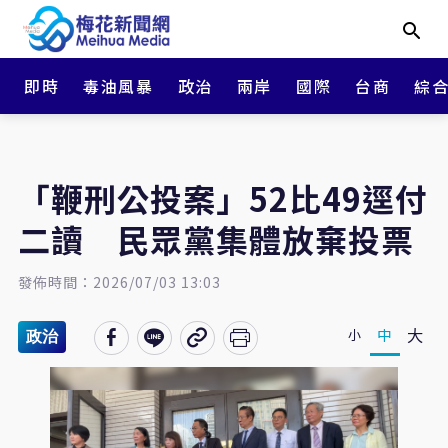
即時
毒油風暴
政治
兩岸
國際
台商
綜
「鞭刑公投案」52比49逕付
二讀 民眾黨集體放棄投票
發佈時間：2026/07/03 13:03
大
中
小
政治