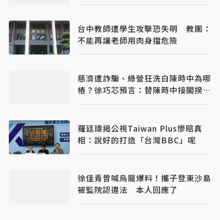
平反
台中教師遭學生攻擊恐失明 教團：
不能再讓老師用肉身擋危險
慈濟遭詐騙、綠營狂洗白陳時中為哪
樁？徐巧芯預言：替陳時中接閣揆鋪
路
羅廷瑋揭公視Taiwan Plus慘賠真
相：說好的打造「台灣BBC」呢
徐佳青曾喊烏龍爆料！攜子登東沙島
被監院認違法 本人回應了