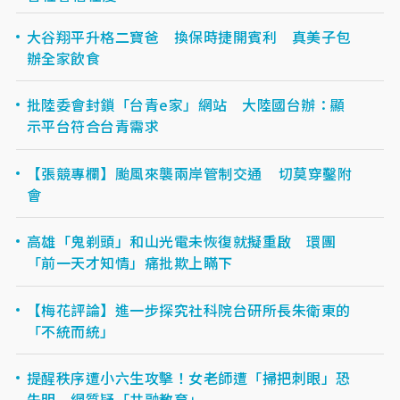
大谷翔平升格二寶爸 換保時捷開賓利 真美子包
辦全家飲食
批陸委會封鎖「台青e家」網站 大陸國台辦：顯
示平台符合台青需求
【張競專欄】颱風來襲兩岸管制交通 切莫穿鑿附
會
高雄「鬼剃頭」和山光電未恢復就擬重啟 環團
「前一天才知情」痛批欺上瞞下
【梅花評論】進一步探究社科院台研所長朱衛東的
「不統而統」
提醒秩序遭小六生攻擊！女老師遭「掃把刺眼」恐
失明 網質疑「共融教育」