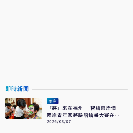
即時新聞
兩岸
「將」來在福州 智繪兩岸情
兩岸青年家將臉譜繪畫大賽在福
州開幕
2026/08/07