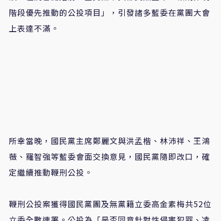
階段優先推動的公投項目」，引發諸多藍委在黨團大會
上表達不滿。
所幸當晚，國民黨主席鄭麗文與洪孟楷、林沛祥、王鴻
薇、羅智強等藍委會面交換意見，國民黨隨即改口，確
定繼續推動鞭刑公投。
鞭刑公投案獲得國民黨團及無黨籍立委高金素梅共52位
立委全數連署。公投為「是否同意針對性侵害犯罪、凌