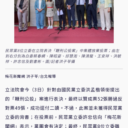
民眾黨8位立委在立院表決「鞭刑公投案」中集體放棄投票；由左
到右分別為白委蔡春綢、陳昭姿、邱慧洳、陳清龍、王安祥、洪毓
祥、許忠信及劉書彬。圖/記者洪子苓攝
梅花新聞網 洪子苓/台北報導
立法院會今（3日）針對由國民黨立委洪孟楷領銜提出
的「鞭刑公投」案進行表決，最終以贊成票52張勝過反
對票49張，成功逕付二讀。不過，此案並未獲得民眾黨
立委的背書；在投票前，民眾黨立委許忠信向「梅花新
聞網」表示，黨團會有決定；最終，民眾黨8位立委雖