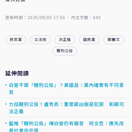
更新時間：2026/08/05 17:50
內文字數：645
民眾黨
立法院
洪孟楷
國民黨
鄭麗文
鞭刑公投
延伸閱讀
白營不跟「鞭刑公投」？黃國昌：黨內確實有不同意
見
力挺鞭刑公投！盧秀燕：重懲窮凶極惡犯罪 彰顯司
法正義
藍推「鞭刑公投」傳白營仍有雜音 柯文哲：應先改
善社會信任度