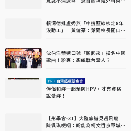
意識不清送醫 急召腦神經外科醫開
刀
賴清德批盧秀燕「中捷藍線核定8年
沒動工」 黃健豪：萊爾校長開口就
說謊
沈伯洋競選口號「順起來」撞名中國
歌曲！粉專：想統戰台灣人？
PR・台灣癌症基金會
伴侶和妳一起預防HPV，才有資格
說愛妳！
【彤學會-31】大陸旅遊見岳飛廟
陳佩琪哽咽：盼能為柯文哲京華城案