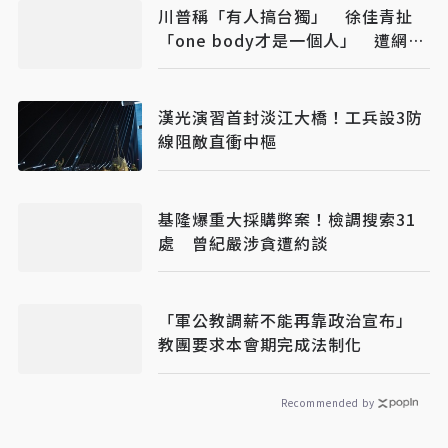
川普稱「有人搞台獨」 徐佳青扯
「one body才是一個人」 遭網
批：硬拗
漢光演習首封淡江大橋！工兵設3防
線阻敵直衝中樞
基隆爆重大採購弊案！檢調搜索31
處 曾紀嚴涉貪遭約談
「軍公教調薪不能再靠政治宣布」
教團要求本會期完成法制化
Recommended by