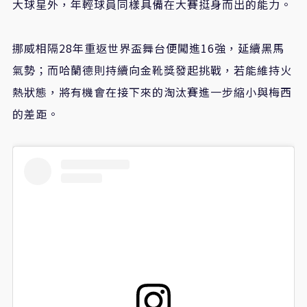
大球星外，年輕球員同樣具備在大賽挺身而出的能力。
挪威相隔28年重返世界盃舞台便闖進16強，延續黑馬
氣勢；而哈蘭德則持續向金靴獎發起挑戰，若能維持火
熱狀態，將有機會在接下來的淘汰賽進一步縮小與梅西
的差距。