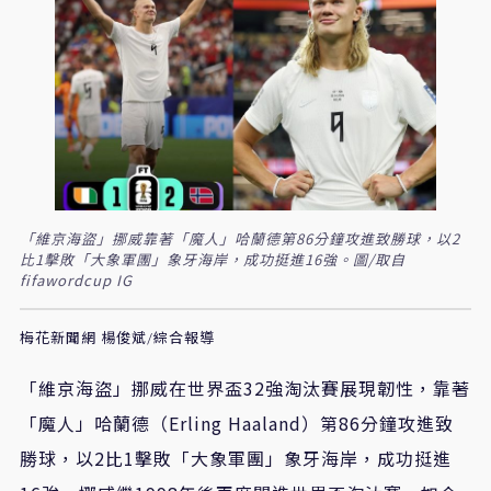
「維京海盜」挪威靠著「魔人」哈蘭德第86分鐘攻進致勝球，以2
比1擊敗「大象軍團」象牙海岸，成功挺進16強。圖/取自
fifawordcup IG
梅花新聞網 楊俊斌/綜合報導
「維京海盜」挪威在世界盃32強淘汰賽展現韌性，靠著
「魔人」哈蘭德（Erling Haaland）第86分鐘攻進致
勝球，以2比1擊敗「大象軍團」象牙海岸，成功挺進