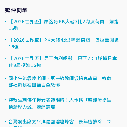
延伸閱讀
【2026世界盃】摩洛哥PK大戰3比2淘汰荷蘭 前進
16強
【2026世界盃】PK大戰4比3擊退德國 巴拉圭闖進
16強
【2026世界盃】馬丁內利絕殺！巴西2：1逆轉日本
連9屆挺進16強
國小生能霸凌老師？第一線教師淚揭鬼故事 教育
部社群還在回顧白色恐怖
特教生刺傷年輕女老師眼睛！人本稱「應釐清學生
情緒壓力源」遭網罵爆
台灣將出席太平洋島國論壇峰會 去年遭排除 今