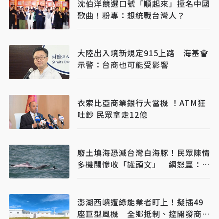
沈伯洋競選口號「順起來」撞名中國
歌曲！粉專：想統戰台灣人？
大陸出入境新規定915上路 海基會
示警：台商也可能受影響
衣索比亞商業銀行大當機 ！ATM狂
吐鈔 民眾拿走12億
廢土填海恐滅台灣白海豚！民眾陳情
多機關慘收「罐頭文」 網怒轟：骯
髒政府
澎湖西嶼遭綠能業者盯上！擬插49
座巨型風機 全鄉抵制、控開發商打