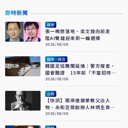
即時新聞
兩岸
張一鳴想落地、梁文鋒向前走
陸AI雙雄迎來新一輪選擇
2026/08/08
國際、綜合
韓國足協醜聞延燒：警方搜查、
國會聽證 15年前「不當招待」
疑雲重見天日
2026/08/08
台商
【快訊】兩岸連鎖業教父级人
物、永和豆漿創辦人林炳生食道
2026/08/08
癌病逝 享年70歲