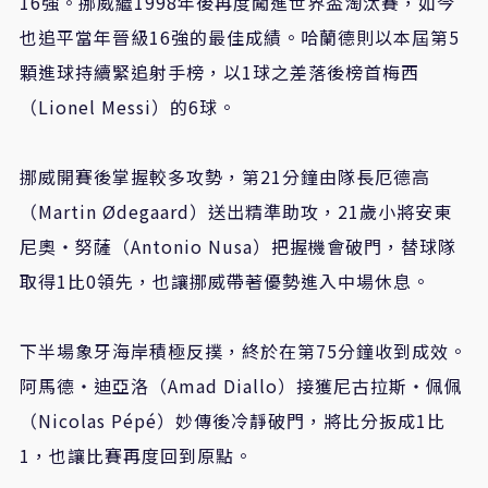
16強。挪威繼1998年後再度闖進世界盃淘汰賽，如今
也追平當年晉級16強的最佳成績。哈蘭德則以本屆第5
顆進球持續緊追射手榜，以1球之差落後榜首梅西
（Lionel Messi）的6球。
挪威開賽後掌握較多攻勢，第21分鐘由隊長厄德高
（Martin Ødegaard）送出精準助攻，21歲小將安東
尼奧・努薩（Antonio Nusa）把握機會破門，替球隊
取得1比0領先，也讓挪威帶著優勢進入中場休息。
下半場象牙海岸積極反撲，終於在第75分鐘收到成效。
阿馬德・迪亞洛（Amad Diallo）接獲尼古拉斯・佩佩
（Nicolas Pépé）妙傳後冷靜破門，將比分扳成1比
1，也讓比賽再度回到原點。