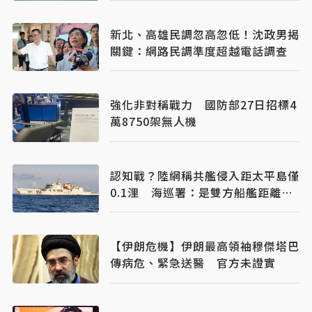
新北、高雄民調忽高忽低！沈政男揭
關鍵：網路民調準度超越電話調查
強化非對稱戰力 國防部27日招標4
萬8750架無人機
認知戰？陸網稱共艦侵入距太平島僅
0.1浬 海巡署：是雙方船艦距離、
已強勢驅離
【伊朗危機】伊朗最高領袖穆傑塔巴
傳病危、緊急送醫 官方未證實