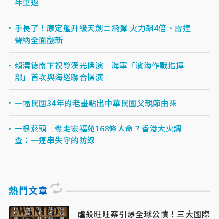
年重返
手長了！康定艦升級天劍二飛彈 火力飆4倍、雷達
聲納全面翻新
賴清德南下視導漢光操演 海軍「濱海作戰指揮
部」首次與海巡聯合操演
一幅民國34年的老畫點出中華民國父親節由來
一根菸頭 奪走宏福苑168條人命？香港大火調
查：一連串失守的防線
熱門文章
虐殺旺旺案引爆全球公憤！三大國際