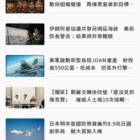
動保組織聲援 再傳男童尋新目標下
手
伊朗阿曼協議共管荷姆茲海峽 美前
防長警告：結果將非常糟糕
美軍啟動新型長程JDAM量產 射程
逾550公里、低成本 防區外打擊新
利器
【獨家】鄭麗文曝徐欣瑩「還沒見到
陳見賢」 權威人士揭10次接觸未
果：整合最後一哩路
日本明年度國防預算編列8.9兆日圓
創新高 擬大買無人機