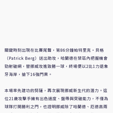
關鍵時刻出現在比賽尾聲，第86分鐘帕特里克・貝格
（Patrick Berg）送出助攻，哈蘭德在禁區內把握機會
勁射破網，替挪威攻進致勝一球，終場便以2比1力退象
牙海岸，搶下16強門票。
本場率先建功的努薩，再次展現挪威新生代的潛力。這
位21歲攻擊手擁有出色速度、盤帶與突破能力，不僅為
球隊打開勝利之門，也證明挪威除了哈蘭德、厄德高兩