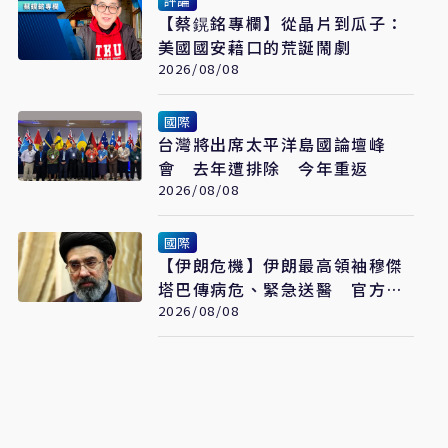
評論
【蔡鎤銘專欄】從晶片到瓜子：
美國國安藉口的荒誕鬧劇
2026/08/08
國際
台灣將出席太平洋島國論壇峰
會 去年遭排除 今年重返
2026/08/08
國際
【伊朗危機】伊朗最高領袖穆傑
塔巴傳病危、緊急送醫 官方未
證實
2026/08/08