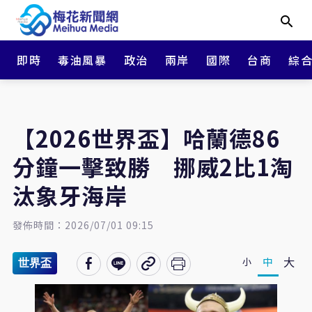
即時
毒油風暴
政治
兩岸
國際
台商
綜
【2026世界盃】哈蘭德86
分鐘一擊致勝 挪威2比1淘
汰象牙海岸
發佈時間：2026/07/01 09:15
大
中
小
世界盃