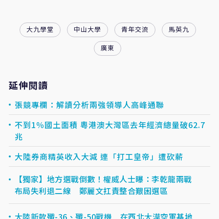
大九學堂
中山大學
青年交流
馬英九
廣東
延伸閱讀
張競專欄：解讀分析兩強領導人高峰通聯
不到1％國土面積 粵港澳大灣區去年經濟總量破62.7
兆
大陸券商精英收入大減 連「打工皇帝」遭砍薪
【獨家】地方選戰倒數！權威人士曝：李乾龍兩戰
布局失利退二線 鄭麗文扛責整合艱困選區
大陸新款殲-36、殲-50戰機 在西北大漠空軍基地