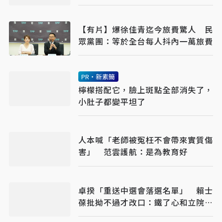
【有片】爆徐佳青迄今旅費驚人 民
眾黨團：等於全台每人抖內一萬旅費
PR・新素簡
檸檬搭配它，臉上斑點全部消失了，
小肚子都變平坦了
人本喊「老師被冤枉不會帶來實質傷
害」 范雲護航：是為教育好
卓揆「重送中選會落選名單」 賴士
葆批拗不過才改口：鐵了心和立院對
立