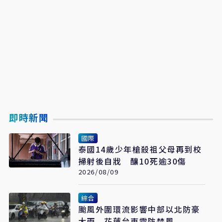
即時新聞
國際
泰國14歲少年槍殺祖父母再到校
掃射後自戕 釀10死逾30傷
2026/08/09
綜合
颱風外圍環流影響中部以北防豪
大雨 花蓮台東需防焚風