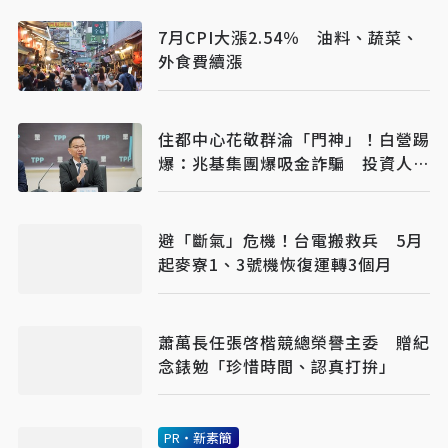
7月CPI大漲2.54％ 油料、蔬菜、
外食費續漲
住都中心花敬群淪「門神」！白營踢
爆：兆基集團爆吸金詐騙 投資人欲
哭無淚
避「斷氣」危機！台電搬救兵 5月
起麥寮1、3號機恢復運轉3個月
蕭萬長任張啓楷競總榮譽主委 贈紀
念錶勉「珍惜時間、認真打拚」
PR・新素簡