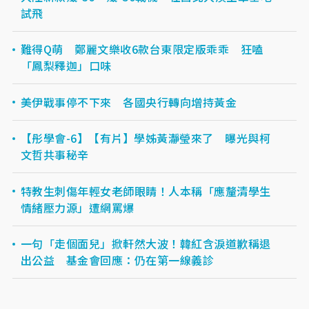
試飛
難得Q萌 鄭麗文樂收6款台東限定版乖乖 狂嗑
「鳳梨釋迦」口味
美伊戰事停不下來 各國央行轉向增持黃金
【彤學會-6】【有片】學姊黃瀞瑩來了 曝光與柯
文哲共事秘辛
特教生刺傷年輕女老師眼睛！人本稱「應釐清學生
情緒壓力源」遭網罵爆
一句「走個面兒」掀軒然大波！韓紅含淚道歉稱退
出公益 基金會回應：仍在第一線義診