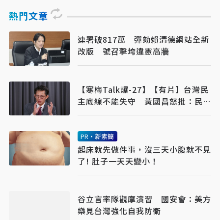
熱門文章
連署破817萬 彈劾賴清德網站全新
改版 號召擊垮違憲高牆
【寒梅Talk爆-27】【有片】台灣民
主底線不能失守 黃國昌怒批：民進
黨不要臉
PR・新素簡
起床就先做件事，沒三天小腹就不見
了! 肚子一天天變小！
谷立言率隊觀摩演習 國安會：美方
樂見台灣強化自我防衛