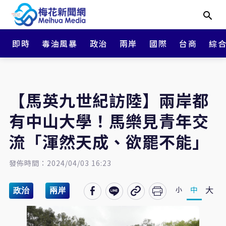
即時
毒油風暴
政治
兩岸
國際
台商
綜
【馬英九世紀訪陸】兩岸都
有中山大學！馬樂見青年交
流「渾然天成、欲罷不能」
發佈時間：2024/04/03 16:23
大
中
小
政治
兩岸