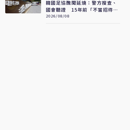
韓國足協醜聞延燒：警方搜查、
國會聽證 15年前「不當招待」
疑雲重見天日
2026/08/08