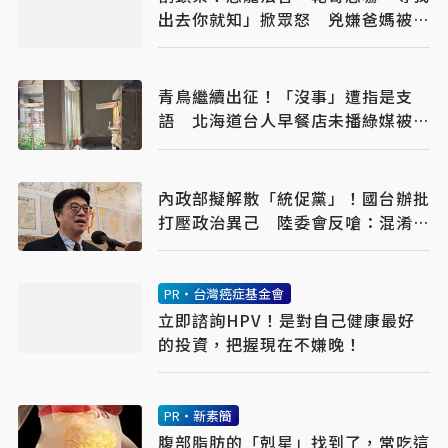
出去你就知」掀眾怒 兇嫌爸媽被肉
搜
青鳥繼續出征！「沒事」遭指是支
語 北海道台人早餐店未播綠媒被抵
制
內政部擬解散「統促黨」！國台辦批
打壓政治異己 陸委會反嗆：混淆視
聽
PR・台灣癌症基金會
立即諮詢HPV！是對自己健康最好
的投資，把握現在不嫌晚！
PR・新素簡
腹部脂肪的「剋星」找到了，常吃這