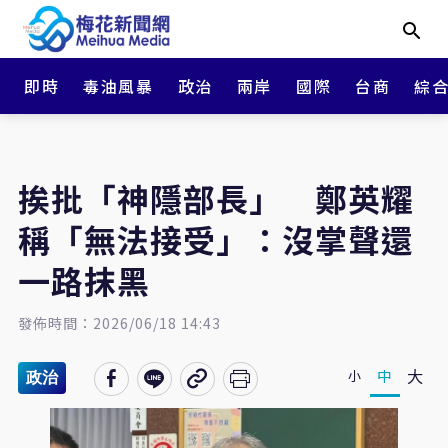
即時
毒油風暴
政治
兩岸
國際
台商
綜
挨批「神隱部長」 鄭英耀
稱「無法接受」：沒掌聲還
一路抹黑
發佈時間：2026/06/18 14:43
大
中
小
政治