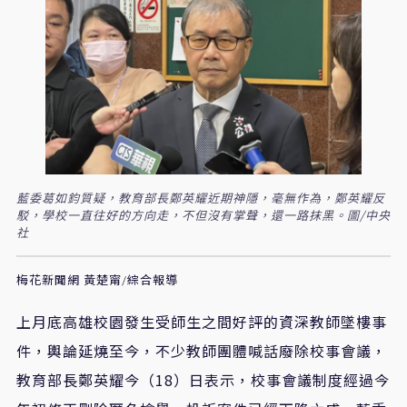
藍委葛如鈞質疑，教育部長鄭英耀近期神隱，毫無作為，鄭英耀反
駁，學校一直往好的方向走，不但沒有掌聲，還一路抹黑。圖/中央
社
梅花新聞網 黃楚甯/綜合報導
上月底高雄校園發生受師生之間好評的資深教師墜樓事
件，輿論延燒至今，不少教師團體喊話廢除校事會議，
教育部長鄭英耀今（18）日表示，校事會議制度經過今