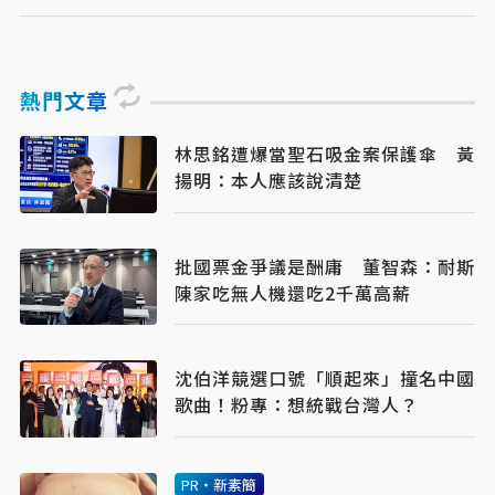
熱門文章
林思銘遭爆當聖石吸金案保護傘 黃
揚明：本人應該說清楚
批國票金爭議是酬庸 董智森：耐斯
陳家吃無人機還吃2千萬高薪
沈伯洋競選口號「順起來」撞名中國
歌曲！粉專：想統戰台灣人？
PR・新素簡