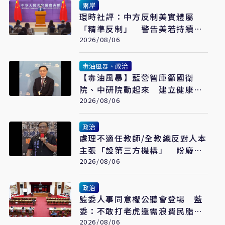
兩岸
環時社評：中方反制美實體屬
「精準反制」 警告美若持續制
裁北京將採更強措施
2026/08/06
毒油風暴、政治
【毒油風暴】藍營智庫籲國衛
院、中研院動起來 建立健康追
蹤機制
2026/08/06
政治
處理不適任教師/全教總反對人本
主張「設第三方機構」 盼廢校
事會議、案件分流
2026/08/06
政治
監委人事同意權公聽會登場 藍
委：不敢打老虎還需浪費民脂民
膏嗎
2026/08/06