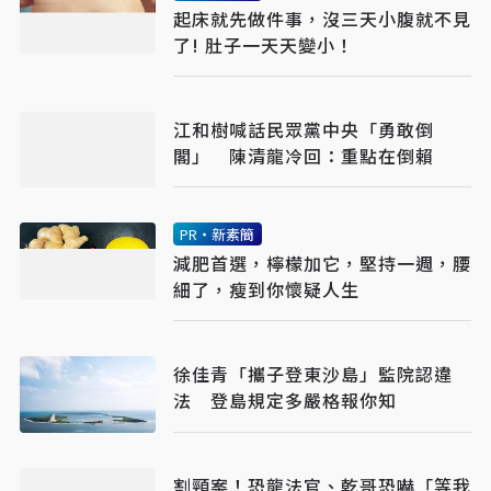
起床就先做件事，沒三天小腹就不見
了! 肚子一天天變小！
江和樹喊話民眾黨中央「勇敢倒
閣」 陳清龍冷回：重點在倒賴
PR・新素簡
減肥首選，檸檬加它，堅持一週，腰
細了，瘦到你懷疑人生
徐佳青「攜子登東沙島」監院認違
法 登島規定多嚴格報你知
割頸案！恐龍法官、乾哥恐嚇「等我