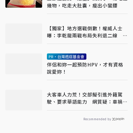
幾物，吃走大肚囊，瘦出小蠻腰
【獨家】地方選戰倒數！權威人士
曝：李乾龍兩戰布局失利退二線 鄭
麗文扛責整合艱困選區
PR・台灣癌症基金會
伴侶和妳一起預防HPV，才有資格
說愛妳！
大客車人力荒！交部擬引進外籍駕
駛、要求華語能力 網質疑：車禍發
生誰處理
Recommended by