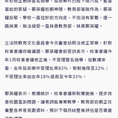
年初修正刪除匿名檢舉，投訴案件已經下降六成。藍委
葛如鈞質疑，鄭英耀近期神隱，教育部毫無作為，鄭英
耀反駁，學校一直往好的方向走，不但沒有掌聲，還一
路抹黑，無法接受一直抹黑教育部、抹黑鄭英耀。
立法院教育文化委員會今天審查幼照法修正草案，針對
校事會議存廢議題，鄭英耀會前受訪表示，校事會議今
年1月校事會議修正後，不受理匿名檢舉，從數據來
看，去年投訴案件受理比率82％，新制後降至22％；
不受理比率由去年18％提高至今年33％。
鄭英耀表示，根據統計，校事會議新制實施後，逐步改
善校園濫訴問題，讓老師能專業教學，教育部近期正在
彙整各界意見跟資料，預計下個月綜整後評估是否需要