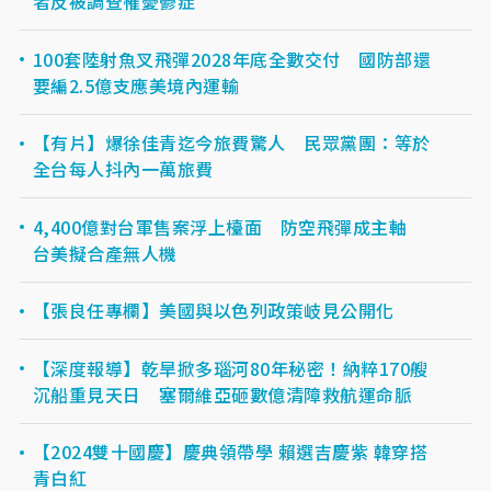
者反被調查罹憂鬱症
100套陸射魚叉飛彈2028年底全數交付 國防部還
要編2.5億支應美境內運輸
【有片】爆徐佳青迄今旅費驚人 民眾黨團：等於
全台每人抖內一萬旅費
4,400億對台軍售案浮上檯面 防空飛彈成主軸
台美擬合產無人機
【張良任專欄】美國與以色列政策岐見公開化
【深度報導】乾旱掀多瑙河80年秘密！納粹170艘
沉船重見天日 塞爾維亞砸數億清障救航運命脈
【2024雙十國慶】慶典領帶學 賴選吉慶紫 韓穿搭
青白紅