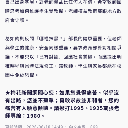
自己出身基層，對老師權益比任何人在億，希望教師團
體思考如何維護學生受教權，老師權益教育部跟地方政
府會守護。
葛如鈞則反問「哪裡抹黑？」部長的健康重要，但老師
與學生的健康、安全同樣重要，要求教育部針對相關爭
議，不能只以「已有討論」回應社會質疑，而應提出明
確時程與具體法規修正，讓教師、學生與家長都能在校
園中免於恐懼。
★梅花新聞網關心您：如果您覺得痛苦、似乎沒
有出路，您並不孤單；勇敢求救並非弱者，您的
痛苦有人願意傾聽。請撥打1995、1925或張老
師專線：1980。
更新時間：2026/06/18 14:49
內文字數：869