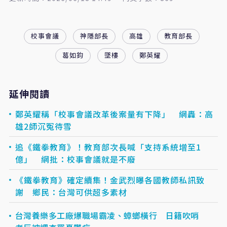
校事會議
神隱部長
高雄
教育部長
葛如鈞
墜樓
鄭英耀
延伸閱讀
鄭英耀稱「校事會議改革後案量有下降」 網轟：高
雄2師沉冤待雪
追《鐵拳教育》！教育部次長喊「支持系統增至1
億」 網批：校事會議就是不廢
《鐵拳教育》確定續集！金武烈曝各國教師私訊致
謝 鄉民：台灣可供超多素材
台灣養樂多工廠爆職場霸凌、蟑螂橫行 日籍吹哨