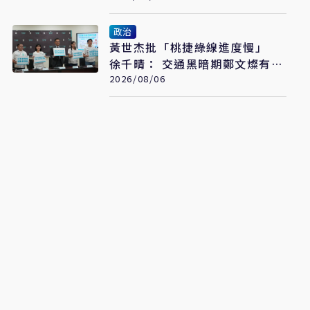
政治
黃世杰批「桃捷綠線進度慢」
徐千晴： 交通黑暗期鄭文燦有責
任
2026/08/06