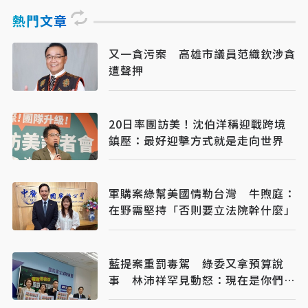
熱門文章
又一貪污案 高雄市議員范織欽涉貪
遭聲押
20日率團訪美！沈伯洋稱迎戰跨境
鎮壓：最好迎擊方式就是走向世界
軍購案綠幫美國情勒台灣 牛煦庭：
在野需堅持「否則要立法院幹什麼」
藍提案重罰毒駕 綠委又拿預算說
事 林沛祥罕見動怒：現在是你們在
治理國家