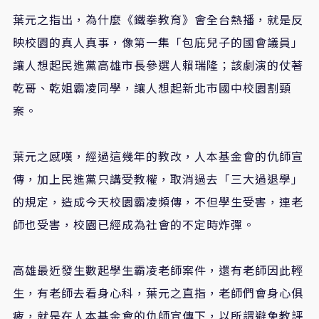
葉元之指出，為什麼《鐵拳教育》會全台熱播，就是反
映校園的真人真事，像第一集「包庇兒子的國會議員」
讓人想起民進黨高雄市長參選人賴瑞隆；該劇演的仗著
乾哥、乾姐霸凌同學，讓人想起新北市國中校園割頸
案。
葉元之感嘆，經過這幾年的教改，人本基金會的仇師宣
傳，加上民進黨只講受教權，取消過去「三大過退學」
的規定，造成今天校園霸凌頻傳，不但學生受害，連老
師也受害，校園已經成為社會的不定時炸彈。
高雄最近發生數起學生霸凌老師案件，還有老師因此輕
生，有老師去看身心科，葉元之直指，老師們會身心俱
疲，就是在人本基金會的仇師宣傳下，以所謂避免教評