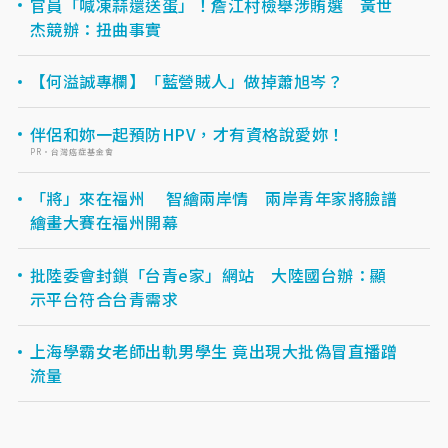
官員「喊凍蒜還送蛋」！詹江村檢舉涉賄選 黃世
杰競辦：扭曲事實
【何溢誠專欄】「藍營賊人」做掉蕭旭岑？
伴侶和妳一起預防HPV，才有資格說愛妳！
PR・台灣癌症基金會
「將」來在福州 智繪兩岸情 兩岸青年家將臉譜
繪畫大賽在福州開幕
批陸委會封鎖「台青e家」網站 大陸國台辦：顯
示平台符合台青需求
上海學霸女老師出軌男學生 竟出現大批偽冒直播蹭
流量