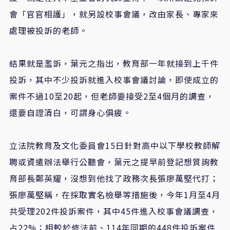
會「官官相護」，就另設校事會議，改由家長、專家來
處理被投訴的老師。
結果就是濫訴，葉元之指出，教育部一年就接到上千件
投訴，其中不少投訴就進入校事會議討論，即使成立的
案件不過10至20起，但老師要接受2至4個月的調查，
還要自證清白，可謂身心俱疲。
立法院教育及文化委員會15日針對高中以下學校教師解
聘或資遣辦法舉行公聽會，葉元之提早前登記想質詢教
育部長鄭英耀，沒想到他找了政務次長張廖萬堅代打；
張廖萬堅稱，在採取實名檢舉等措施後，今年1月至4月
共受理202件投訴案件，其中45件進入校事會議調查，
占22%；相較於修法前、114年同期的448件投訴案件