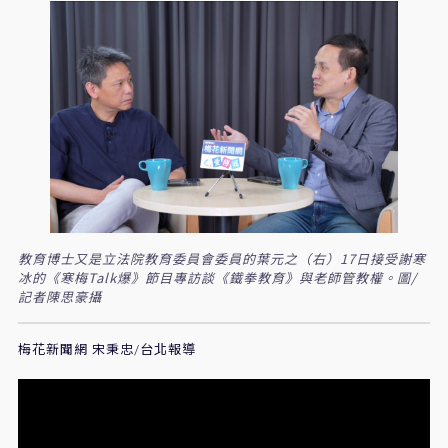
教育博士又是立法院教育委員會委員的葉元之（右）17日接受謝寒
冰的《寒梅Talk爆》節目專訪談《鐵拳教育》與老師管教權。圖/
記者陳思豪攝
梅花新聞網 宋秉忠/台北報導