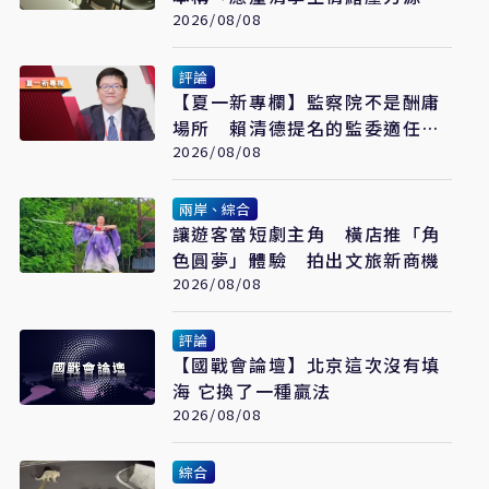
遭網罵爆
2026/08/08
評論
【夏一新專欄】監察院不是酬庸
場所 賴清德提名的監委適任
嗎？
2026/08/08
兩岸、綜合
讓遊客當短劇主角 橫店推「角
色圓夢」體驗 拍出文旅新商機
2026/08/08
評論
【國戰會論壇】北京這次沒有填
海 它換了一種贏法
2026/08/08
綜合