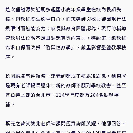
這次倡議源於近期多起國小高年級學生在校內長期失
控、與教師發生嚴重口角，而班導師與校方卻因現行法
規限制而無能為力；家長與教育團體認為，現行的輔導
管教辦法位階不足且缺乏實質約束力，導致第一線教師
為求自保而改採「防禦性教學」，嚴重影響整體教學秩
序。
校園霸凌事件頻傳，連老師都成了被霸凌對象，結果就
是現有老師提早退休，新的教師不願到學校教書，甚至
連首善之都的台北市，114學年度都有284名缺額待
補。
葉元之曾就雙北老師缺額問題質詢鄭英耀，他卻回答，
問題出在雙北生活費太高；葉元之要他去跟基層老師直