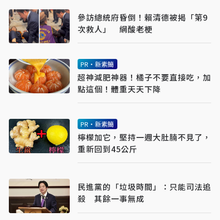
參訪總統府昏倒！賴清德被揭「第9
次救人」 網酸老梗
PR・新素簡
超神減肥神器！橘子不要直接吃，加
點這個！體重天天下降
PR・新素簡
檸檬加它，堅持一週大肚腩不見了，
重新回到45公斤
民進黨的「垃圾時間」：只能司法追
殺 其餘一事無成