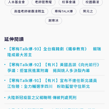
人本基金會
老師管教權
校事會議
校園霸凌
高雄老師被霸凌輕生
寒梅TALK爆
葉元之
謝寒冰
延伸閱讀
【寒梅Talk爆-93】全台瘋韓劇《鐵拳教育》 賴瑞
隆成最大苦主
【寒梅Talk爆-92】【有片】黃國昌談《向光前行》
爭議：拒當民進黨附庸 揭與姚人多決裂內幕
【寒梅Talk爆-91】【有片】宣布不連任新北議員
江怡臻：全力輔選李四川 盼助藍營守住新北
大陸新冠疫苗之父楊曉明 傳被判處死刑