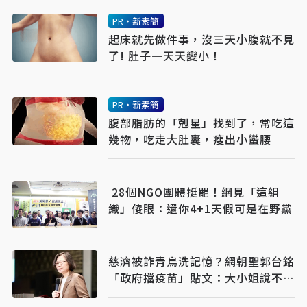
PR・新素簡
起床就先做件事，沒三天小腹就不見
了! 肚子一天天變小！
PR・新素簡
腹部脂肪的「剋星」找到了，常吃這
幾物，吃走大肚囊，瘦出小蠻腰
28個NGO團體挺罷！網見「這組
織」傻眼：還你4+1天假可是在野黨
慈濟被詐青鳥洗記憶？網朝聖郭台銘
「政府擋疫苗」貼文：大小姐說不要
買