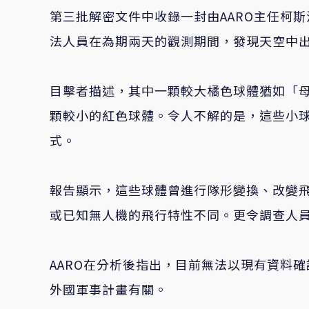
第三批解密文件中收錄一封由
AARO
主任柯斯
法人員在為期兩天的觀測期間，發現天空中
目擊者描述，其中一顆較大橘色球體猶如「
顆較小的紅色球體。令人不解的是，這些小
式。
報告顯示，這些球體曾進行隊形變換、改變
或已知無人機的飛行特性不同。更令調查人
AARO
在分析後指出，目前無法以現有資料確
外國軍事計畫有關。