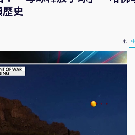
類歷史
小