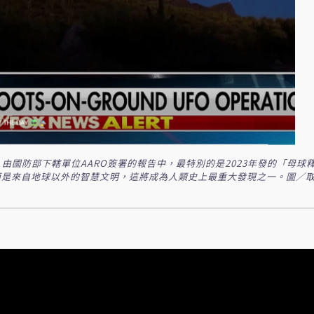
由國防部下轄單位AARO簽署的報告中，最特別的是2023年發的「母球
而是來自地球以外的智慧文明，這將成為人類史上最重大發現之一。圖／