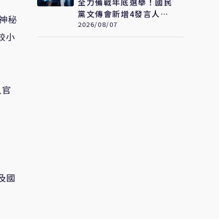
全力備戰年底選舉！國民
黨文傳會新增4發言人
神秘
AI發言人「鄭小文」亮相
2026/08/07
較小
入官
及國