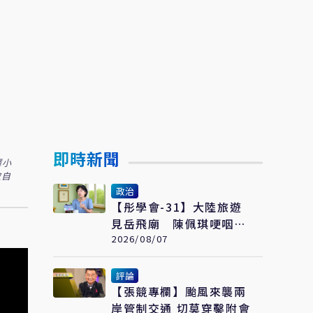
即時新聞
釋小
取自
政治
【彤學會-31】大陸旅遊
見岳飛廟 陳佩琪哽咽：
盼能為柯文哲京華城案平
2026/08/07
反
評論
【張競專欄】颱風來襲兩
岸管制交通 切莫穿鑿附會