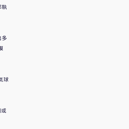
邦執
出多
模
氣球
國或