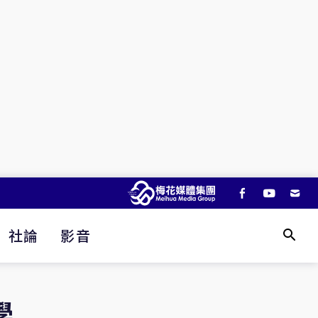
社論
影音
學