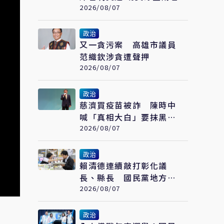
2026/08/07
政治
又一貪污案 高雄市議員
范織欽涉貪遭聲押
2026/08/07
政治
慈濟買疫苗被詐 陳時中
喊「真相大白」要抹黑的
人道歉 藍白反擊了
2026/08/07
政治
賴清德連續敲打彰化議
長、縣長 國民黨地方諸
侯別想獨善其身
2026/08/07
政治