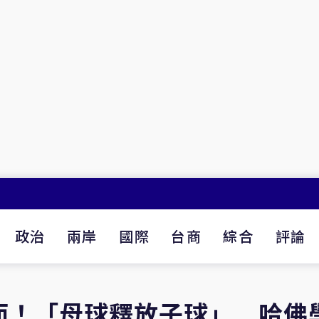
政治
兩岸
國際
台商
綜合
評論
面！「母球釋放子球」 哈佛