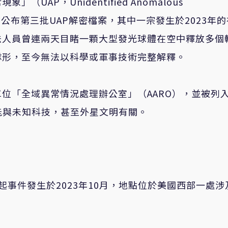
常現象」（
UAP
，
Unidentified Anomalous
前公布第三批
UAP
解密檔案，其中一宗發生於
2023
年的
法人員曾連兩天目睹一顆大型發光球體在空中釋放多個
隊形，至今無法以科學或軍事技術完整解釋。
單位「全域異常情況處理辦公室」（
AARO
），並被列
能與未知科技，甚至外星文明有關。
起事件發生於
2023
年
10
月，地點位於美國西部一處涉