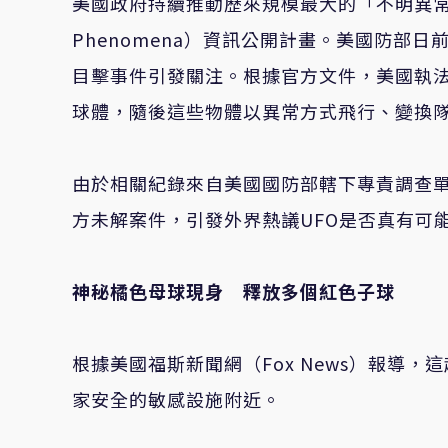
美國政府持續推動歷來規模最大的「不明異
Phenomena
）資訊公開計畫。美國防部日
目擊事件引發關注。根據官方文件，美國執
球體，隨後這些物體以異常方式飛行、變換
由於相關紀錄來自美國國防部轄下專責調查
方未解案件，引發外界熱議
UFO
是否真有可
神秘橘色母球現身 釋放多個紅色子球
根據美國福斯新聞網（
Fox News
）報導，這
家安全的敏感設施附近。