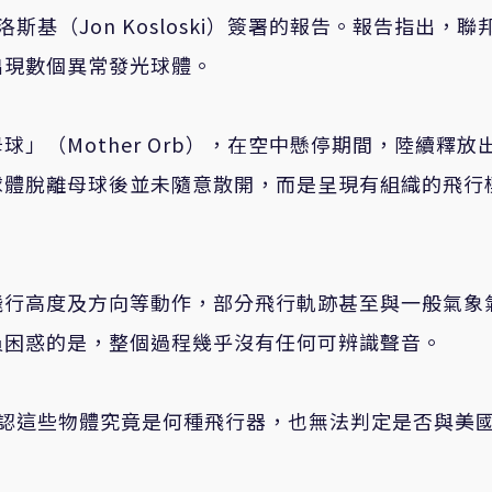
洛斯基（
Jon Kosloski
）簽署的報告。報告指出，聯
出現數個異常發光球體。
母球」（
Mother Orb
），在空中懸停期間，陸續釋放
球體脫離母球後並未隨意散開，而是呈現有組織的飛行
飛行高度及方向等動作，部分飛行軌跡甚至與一般氣象
員困惑的是，整個過程幾乎沒有任何可辨識聲音。
認這些物體究竟是何種飛行器，也無法判定是否與美