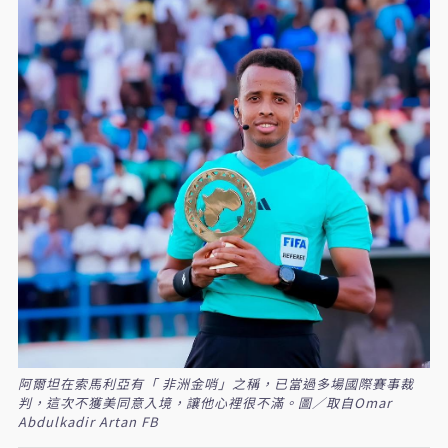
阿爾坦在索馬利亞有「 非洲金哨」之稱，已當過多場國際賽事裁
判，這次不獲美同意入境，讓他心裡很不滿。圖／取自Omar
Abdulkadir Artan FB