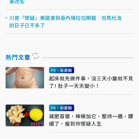
東改名
川普「懷疑」美國會與委內瑞拉拉開戰 但馬杜洛
的日子已不多了
熱門文章
PR・新素簡
起床就先做件事，沒三天小腹就不見
了! 肚子一天天變小！
PR・新素簡
減肥首選，檸檬加它，堅持一週，腰
細了，瘦到你懷疑人生