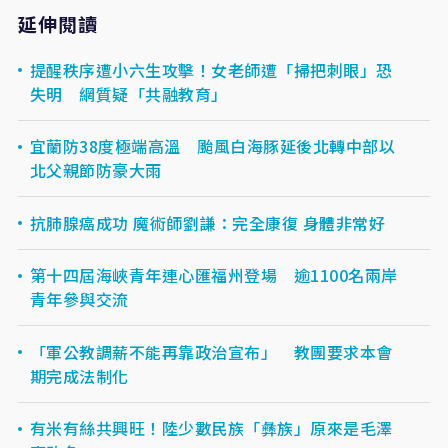
延伸閱讀
提醒秩序遭小六生攻擊！女老師遭「掃把刺眼」恐
失明 網質疑「共融教育」
宜蘭防38度極端高溫 颱風白海豚延後北轉中部以
北父親節防豪大雨
抗肺腺癌成功 魔術師劉謙：完全康復 身體非常好
第十四屆海峽青年連心匯福州登場 逾1100名兩岸
青年參與交流
「軍公教調薪不能再靠政治宣布」 教團要求本會
期完成法制化
有米有絲共興旺！陸少數民族「彝族」原來是毛澤