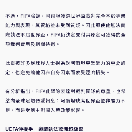
不過，
FIFA
強調，阿爾坦獲選世界盃裁判完全基於專業
能力與表現，其資格並未受到質疑。因此即使他無法實
際執法本屆世界盃，
FIFA
仍決定支付其原定可獲得的全
額裁判費用及相關待遇。
此舉被許多足球界人士視為對阿爾坦專業能力的重要肯
定，也避免讓他因非自身因素而蒙受經濟損失。
有分析指出，
FIFA
此舉除表達對裁判團隊的尊重，也希
望向全球足壇傳遞訊息：阿爾坦缺席世界盃並非能力不
足，而是受到主辦國入境政策影響。
UEFA
伸援手 邀請執法歐洲超級盃