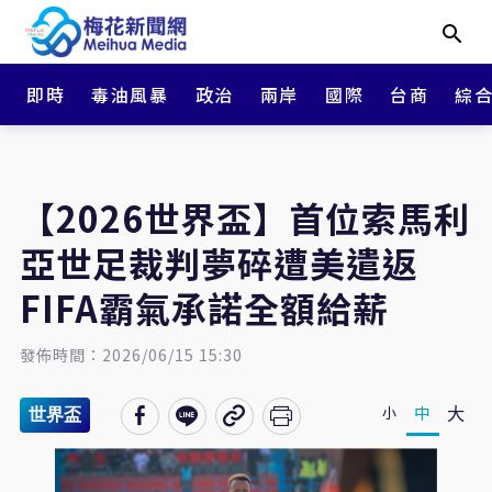
即時
毒油風暴
政治
兩岸
國際
台商
綜
【2026世界盃】首位索馬利
亞世足裁判夢碎遭美遣返
FIFA霸氣承諾全額給薪
發佈時間：2026/06/15 15:30
大
中
小
世界盃