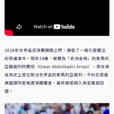
2026
年世界盃足球賽開踢之際，爆發了一場引發關注
的爭議事件。現年
34
歲、被譽為「非洲金哨」的索馬利
亞籍裁判阿爾坦（
Omar Abdulkadir Artan
），原本將
成為史上首位執法世界盃的索馬利亞裁判，不料在抵達
美國邁阿密後遭海關攔查，最終被拒絕入境並遣返回
國。