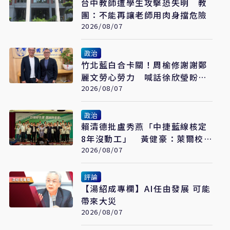
台中教師遭學生攻擊恐失明 教
團：不能再讓老師用肉身擋危險
2026/08/07
政治
竹北藍白合卡關！周榆修謝謝鄭
麗文勞心勞力 喊話徐欣瑩盼說
到做到
2026/08/07
政治
賴清德批盧秀燕「中捷藍線核定
8年沒動工」 黃健豪：萊爾校
長開口就說謊
2026/08/07
評論
【湯紹成專欄】AI任由發展 可能
帶來大災
2026/08/07