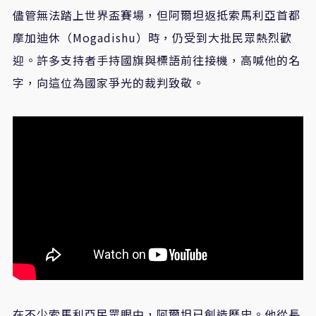
儘管無法踏上世界盃賽場，但阿爾坦返抵索馬利亞首都
摩加迪休（
Mogadishu
）時，仍受到大批民眾熱烈歡
迎。許多支持者手持國旗與標語前往接機，高喊他的名
字，向這位為國家爭光的裁判致敬。
在不少索馬利亞民眾眼中，阿爾坦已創造歷史。他從長