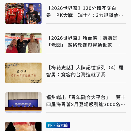
【2026世界盃】120分鐘互交白
卷 PK大戰 瑞士4：3力退哥倫比
亞
【2026世界盃】哈蘭德：媽媽是
「老闆」 嚴格教養與運動世家 成
就世界級前鋒
【梅花史話】大陳記憶系列（4）羅
智勇：寬容的台灣造就了我
福州端出「青年融合大平台」 第十
四屆海青薈8月登場吸引逾3000名台
青交流
PR・新素簡