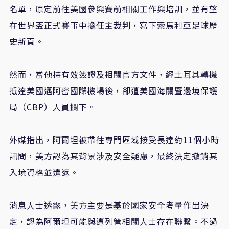
名單，原定前往美國參與賽前相關工作與培訓，並有望
在世界盃正式賽事中擔任主裁判，寫下索馬利亞足球歷
史新頁。
然而，當他持有效簽證及相關官方文件，經土耳其轉機
抵達美國邁阿密國際機場後，卻遭美國海關暨邊境保護
局（
CBP
）人員攔下。
外媒指出，阿爾坦被帶往專門區域接受長達約
11
個小時
訊問，美方認為其背景涉及安全疑慮，最終決定撤銷其
入境資格並遣返。
消息人士透露，美方主要是基於國家安全考量作出決
定，認為阿爾坦可能與遭列管相關人士存在聯繫。不過