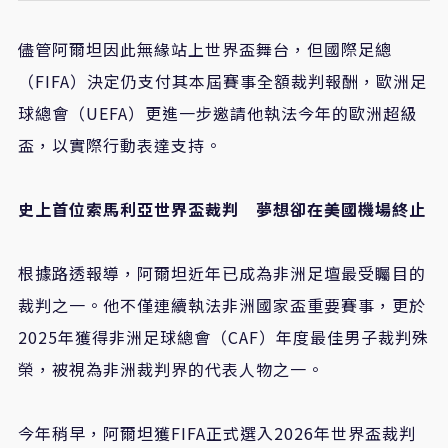
儘管阿爾坦因此無緣站上世界盃舞台，但國際足總
（
FIFA
）決定仍支付其本屆賽事全額裁判報酬，歐洲足
球總會（
UEFA
）更進一步邀請他執法今年的歐洲超級
盃，以實際行動表達支持。
史上首位索馬利亞世界盃裁判 夢想卻在美國機場終止
根據路透報導，阿爾坦近年已成為非洲足壇最受矚目的
裁判之一。他不僅連續執法非洲國家盃重要賽事，更於
2025
年獲得非洲足球總會（
CAF
）年度最佳男子裁判殊
榮，被視為非洲裁判界的代表人物之一。
今年稍早，阿爾坦獲
FIFA
正式選入
2026
年世界盃裁判