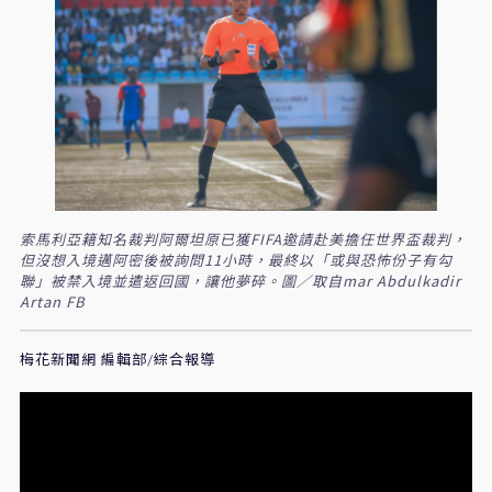
索馬利亞籍知名裁判阿爾坦原已獲FIFA邀請赴美擔任世界盃裁判，
但沒想入境邁阿密後被詢問11小時，最終以「或與恐怖份子有勾
聯」被禁入境並遣返回國，讓他夢碎。圖／取自mar Abdulkadir
Artan FB
梅花新聞網 編輯部/綜合報導