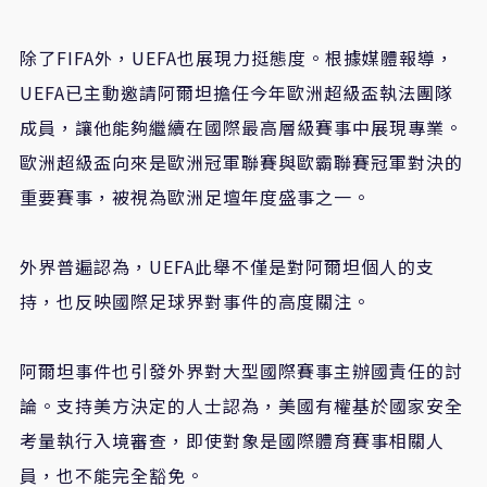
除了
FIFA
外，
UEFA
也展現力挺態度。根據媒體報導，
UEFA
已主動邀請阿爾坦擔任今年歐洲超級盃執法團隊
成員，讓他能夠繼續在國際最高層級賽事中展現專業。
歐洲超級盃向來是歐洲冠軍聯賽與歐霸聯賽冠軍對決的
重要賽事，被視為歐洲足壇年度盛事之一。
外界普遍認為，
UEFA
此舉不僅是對阿爾坦個人的支
持，也反映國際足球界對事件的高度關注。
阿爾坦事件也引發外界對大型國際賽事主辦國責任的討
論。支持美方決定的人士認為，美國有權基於國家安全
考量執行入境審查，即使對象是國際體育賽事相關人
員，也不能完全豁免。