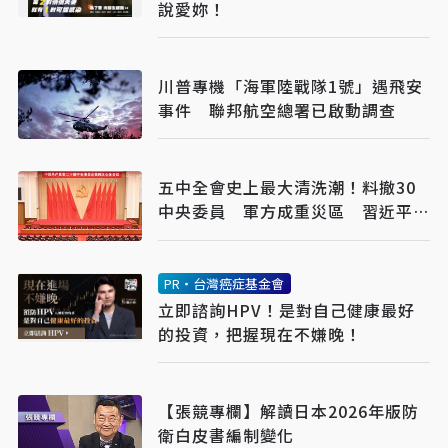
說愛妳！
川普專機「海軍陸戰隊1號」遇飛安
事件 聯邦航空總署已啟動調查
五中全會史上最大清洗潮！料撤30
中央委員 軍方成重災區 習近平強
化震懾迎21大
PR・台灣癌症基金會
立即諮詢HPV！是對自己健康最好
的投資，把握現在不嫌晚！
【張競專欄】解讀日本2026年版防
衛白皮書編制變化