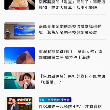
腹部脂肪的「剋星」找到了，常吃這
幾物，吃走大肚囊，瘦出小蠻腰
兩岸青年金融創新交流講堂福州登
場 聚焦AI金融科技與創業發展
軍演發揮關鍵作用 「樂山大佛」南
部或開第二座 監控巴士海峽
【何溢誠專欄】區桂芝為何不能主張
「0軍購」？
PR・台灣癌症基金會
伴侶和妳一起預防HPV，才有資格