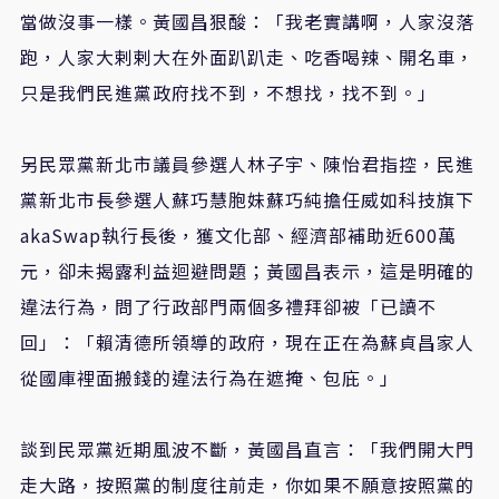
當做沒事一樣。黃國昌狠酸：
「
我老實講啊，人家沒落
跑，人家大剌剌大在外面趴趴走、吃香喝辣、開名車，
只是我們民進黨政府找不到，不想找
，
找不到。」
另民眾黨新北市議員參選人林子宇、陳怡君指控，民進
黨新北市長參選人蘇巧慧胞妹蘇巧純擔任威如科技旗下
akaSwap
執行長後，獲文化部、經濟部補助近
600
萬
元，卻未揭露利益迴避問題；黃國昌表示，這是明確的
違法行為，問了行政部門兩個多禮拜卻被「已讀不
回」：「賴清德所領導的政府，現在正在為蘇貞昌家人
從國庫裡面搬錢的違法行為在遮掩、包庇。」
談到民眾黨近期風波不斷，黃國昌直言：「我們開大門
走大路，按照黨的制度往前走，你如果不願意按照黨的