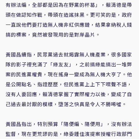
有辦法編，全部都是因為在野黨的杯葛
」
，賴清德是帶
頭在做認知作戰，帶頭在造謠抹黑
。
更可笑的是，政府
一直說他們要打造無人機非紅供應鏈，結果拿納稅人錢
搞的標案，竟然被發現用的是對岸晶片。
黃國昌續指，民眾黨過去就揭露無人機產業，很多國家
隊的影子裡充滿了「綠友友」，之前搞綠能搞出一堆弊
案的民進黨權貴，現在搖身一變成為無人機大亨了。他
是公開點名
、
指證歷歷，但民進黨上上下下噤聲不語，
沒有人要回應，賴清德掌握了實際權力以後，變成了自
己過去最討厭的模樣，墮落之快真是令人不勝唏噓。
黃國昌指出，特別預算「隨便編、隨便用」，沒有辦法
監督，現在更荒謬的是，綠委鍾佳濱提案授權行政部門