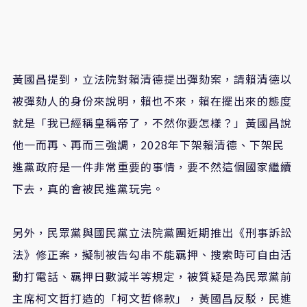
黃國昌提到，立法院對賴清德提出彈劾案，請賴清德以
被彈劾人的身份來說明，賴也不來，賴在擺出來的態度
就是
「
我已經稱皇稱帝了，不然你要怎樣？
」
黃國昌說
他一而再、再而三強調
，
2028
年下架賴清德、下架民
進黨政府是一件非常重要的事情，要不然這個國家繼續
下去，真的會被民進黨玩完。
另外，民眾黨與國民黨立法院黨團近期推出
《
刑事訴訟
法
》
修正案，擬制被告勾串不能羈押、搜索時可自由活
動打電話、羈押日數減半等規定，被質疑是為民眾黨前
主席柯文哲打造的「柯文哲條款」，黃國昌反駁，民進