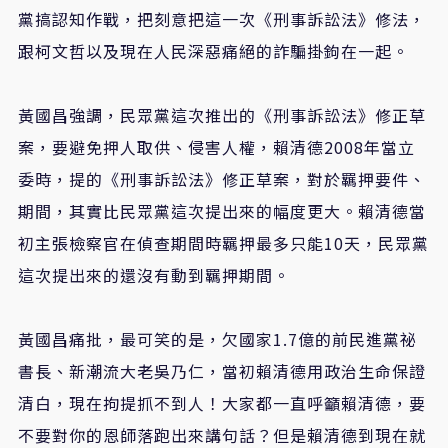
黨搞認知作戰，把刻意把這一次
《
刑事訴訟法
》
修法，
跟柯文哲以及現在人民深惡痛絕的詐騙掛鉤在一起。
黃國昌強調，民眾黨這次推出的
《
刑事訴訟法
》
修正草
案，要避免押人取供、侵害人權，賴清德
2008
年當立
委時，提的
《
刑事訴訟法
》
修正草案，對於羈押要件、
期間，其實比民眾黨這次提出來的幅度更大。賴清德當
初主張檢察官在偵查期間時羈押最多只能
10
天，民眾黨
這次提出來的還沒有動到羈押期間。
黃國昌痛批，最可笑的是，欠國家
1.7
億的前民進黨祕
書長、新潮流大老吳乃仁，當初賴清德用政治生命保證
清白，現在拘提抓不到人！大家都一直呼籲賴清德，要
不要對你的恩師落跑出來講句話？但是賴清德到現在就