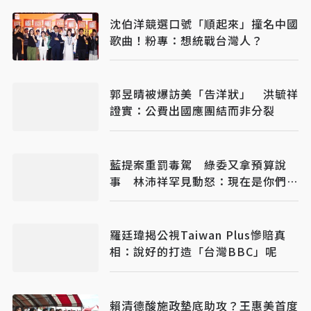
沈伯洋競選口號「順起來」撞名中國
歌曲！粉專：想統戰台灣人？
郭昱晴被爆訪美「告洋狀」 洪毓祥
證實：公費出國應團結而非分裂
藍提案重罰毒駕 綠委又拿預算說
事 林沛祥罕見動怒：現在是你們在
治理國家
羅廷瑋揭公視Taiwan Plus慘賠真
相：說好的打造「台灣BBC」呢
賴清德酸施政墊底助攻？王惠美首度