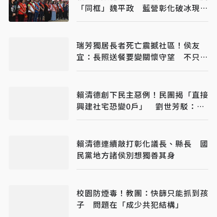
「同框」魏平政 藍營彰化破冰現曙
光
瑞芳獨居長者死亡震撼社區！侯友
宜：長照送餐要變關懷守望 不只是
送餐
賴清德創下民主惡例！民團揭「直接
興建社宅恐變0戶」 劉世芳駁：以
偏概全
賴清德連續敲打彰化議長、縣長 國
民黨地方諸侯別想獨善其身
校園防煙毒！教團：快篩只能抓到孩
子 問題在「成少共犯結構」