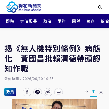
即時
毒油風暴
政治
兩岸
國際
台商
綜
揭《無人機特別條例》病態
化 黃國昌批賴清德帶頭認
知作戰
發佈時間：2026/06/10 10:35
大
中
小
政治