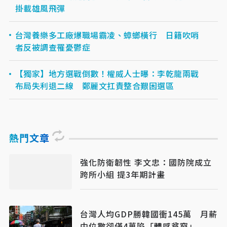
掛載雄風飛彈
台灣養樂多工廠爆職場霸凌、蟑螂橫行 日籍吹哨
者反被調查罹憂鬱症
【獨家】地方選戰倒數！權威人士曝：李乾龍兩戰
布局失利退二線 鄭麗文扛責整合艱困選區
熱門文章
強化防衛韌性 李文忠：國防院成立
跨所小組 提3年期計畫
台灣人均GDP勝韓國衝145萬 月薪
中位數卻僅4萬陷「體感貧窮」