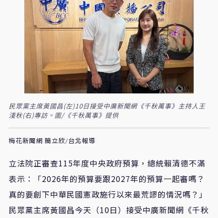
民眾黨主席黃國昌(左)10日接受中廣新聞網《千秋萬事》主持人王
淺秋(右)專訪。圖/《千秋萬事》提供
梅花新聞網 簡立欣/台北報導
立法院正審查
115
年度中央政府預算，總統賴清德不滿
表示：「
2026
年的預算要跟
2027
年的預算一起審嗎？
真的要創下中華民國憲政施行以來最荒謬的情況嗎？」
民眾黨主席黃國昌今天（
10
日）接受中廣新聞網《千秋