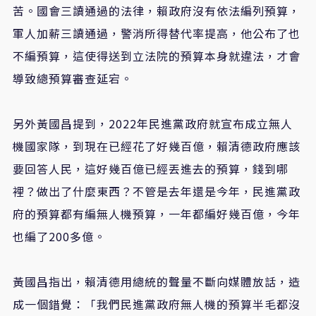
苦。國會三讀通過的法律，賴政府沒有依法編列預算，
軍人加薪三讀通過，警消所得替代率提高，他公布了也
不編預算，這使得送到立法院的預算本身就違法，才會
導致總預算審查延宕。
另外黃國昌提到，
2022
年民進黨政府就宣布成立無人
機國家隊，到現在已經花了好幾百億，賴清德政府應該
要回答人民，這好幾百億已經丟進去的預算，錢到哪
裡？做出了什麼東西？不管是去年還是今年，民進黨政
府的預算都有編無人機預算，一年都編好幾百億，今年
也編了
200
多億。
黃國昌指出，賴清德用總統的聲量不斷向媒體放話，造
成一個錯覺
：「
我們民進黨政府無人機的預算半毛都沒