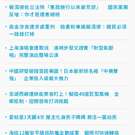
賴清德批立法院「憲政施行以來最荒謬」 國民黨團
反嗆：你才是違憲總統
高金涉貪遭求處重刑 臉書粉專諷賴清德：雜質必須
一錘錘打掉
上海演唱會遭取消 濱崎步發文證實「對空氣獻
唱」完整演出整場公演
中國研發砸錢首超美國！日本最新排名揭「中美雙
強」 企業投入成最大推力
澎湖西嶼遭綠能業者盯上！擬插49座巨型風機 全
鄉抵制、控開發商打消耗戰
愛就是1天餵4次 屋主化身燕子媽媽 救活一窩幼燕
海巡12艘安平級巡防艦全數成軍 戰時可快速轉換