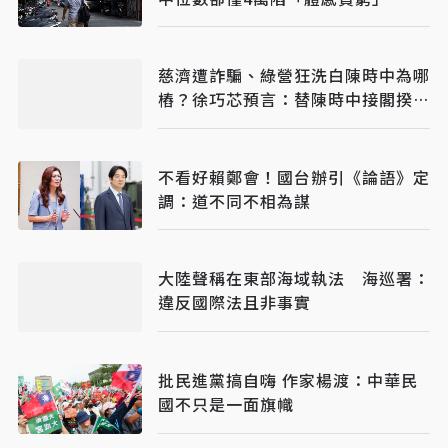
慈濟遭詐騙、綠營狂洗白陳時中為哪
樁？徐巧芯預言：替陳時中接閣揆鋪
路
不看好賴鄭會！國台辦引《論語》定
調：道不同不相為謀
大陸聲稱在東部海域執法 海巡署：
違反國際法且非事實
批民進黨搞自嗨 作家楊渡：中華民
國不只是一面旗幟