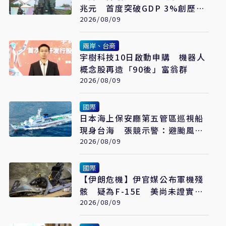
兆元 首度突破GDP 3%創歷史
新高
2026/08/09
兩岸、台商
宇樹科技10日啟動申購 機器人
概念股再造「90後」富翁群
2026/08/09
國際
日本海上保安廳第五管區巡視船
現身台海 張競示警：避颱風也
要關注航行動向
2026/08/09
國際
【伊朗危機】伊官媒公布軍機殘
骸 疑為F-15E 美尚未證實遭
擊落
2026/08/09