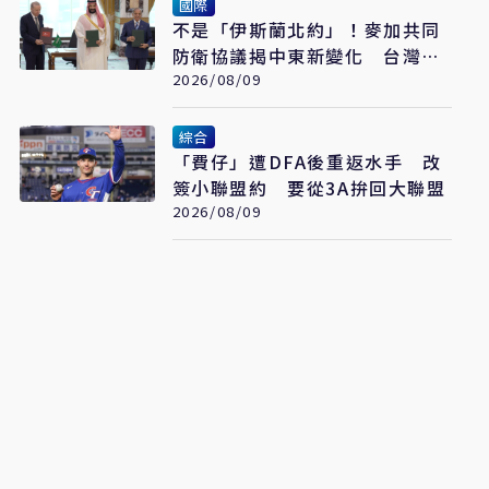
國際
不是「伊斯蘭北約」！麥加共同
防衛協議揭中東新變化 台灣該
看懂「多層次安全」
2026/08/09
綜合
「費仔」遭DFA後重返水手 改
簽小聯盟約 要從3A拚回大聯盟
2026/08/09