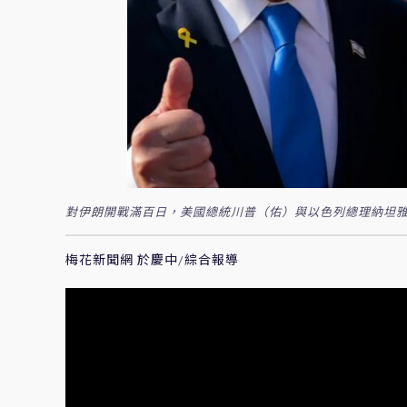
對伊朗開戰滿百日，美國總統川普（佑）與以色列總理納坦雅
梅花新聞網 於慶中/綜合報導