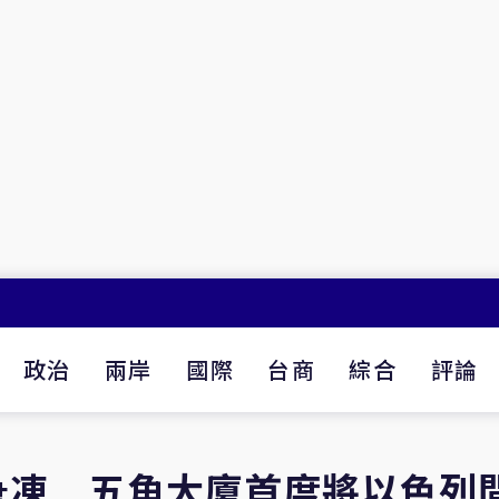
政治
兩岸
國際
台商
綜合
評論
急凍 五角大廈首度將以色列