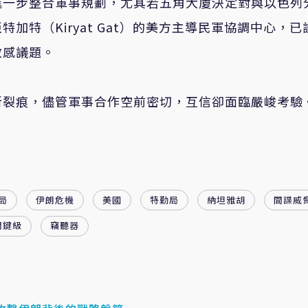
進一步整合軍事規劃，尤其若五角大廈決定對與以色列
特（Kiryat Gat）的美方主導民軍協調中心，已
敏感議題。
新裂痕，儘管軍事合作空前密切，互信卻面臨嚴峻考驗
局
伊朗危機
美國
特勤局
納坦雅胡
間諜威
關鍵級
竊聽器