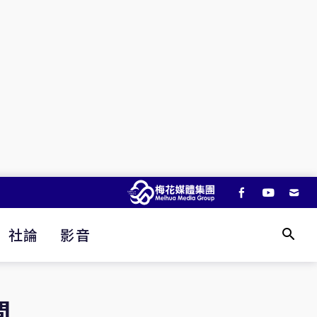
社論
影音
間