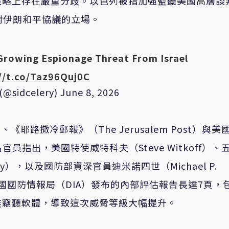
策略上存在嚴重分歧。以色列被指加強監聽美國高層談
府對伊朗和平協議的立場。
Growing Espionage Threat From Israel
//t.co/Taz96Quj0C
 (@sidcelery)
June 8, 2026
）、《耶路撒冷郵報》（The Jerusalem Post）與美
指出，美國特使威特科夫（Steve Witkoff）、
lby），以及國防部資深官員迪米諾四世（Michael P.
。美國國防情報局（DIA）發布的內部評估報告長達7頁，
裝竊聽軟體，導致這次威脅等級大幅提升。