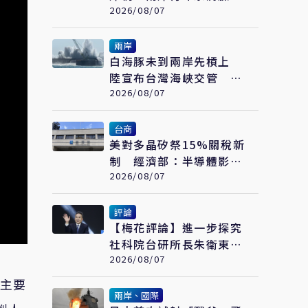
繪畫大賽在福州開幕
2026/08/07
兩岸
白海豚未到兩岸先槓上
陸宣布台灣海峽交管 陸
委會：不勞費心
2026/08/07
台商
美對多晶矽祭15%關稅新
制 經濟部：半導體影響
可控、太陽能產業衝擊有
2026/08/07
限
評論
【梅花評論】進一步探究
社科院台研所長朱衛東的
「不統而統」
2026/08/07
，主要
兩岸、國際