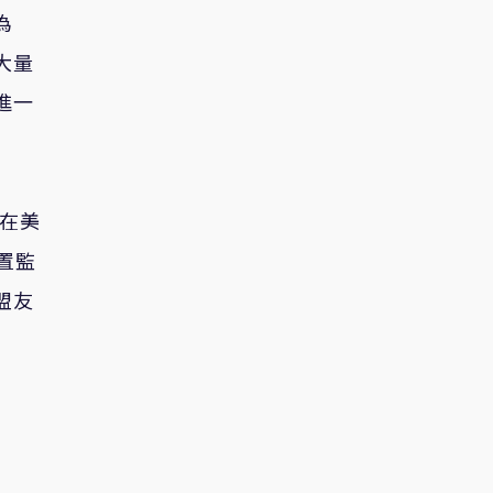
為
大量
進一
員在美
置監
盟友