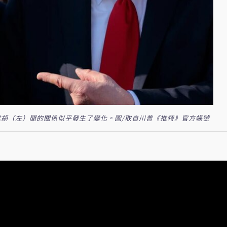
胡（左）間的關係似乎發生了變化。圖/取自川普《推特》官方帳號