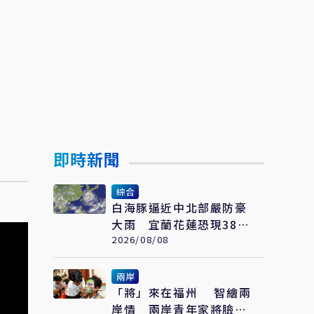
即時新聞
綜合
白海豚逼近中北部嚴防豪
大雨 宜蘭花蓮恐現38度
極端高溫
2026/08/08
兩岸
「將」來在福州 智繪兩
岸情 兩岸青年家將臉譜