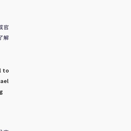
或官
了解
l to
ael
ng