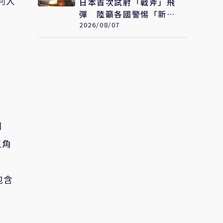
判人
日本首次試射「戰斧」飛
彈 陸籲各國警惕「新型
軍國主義」發展
2026/08/07
國
五角
包含