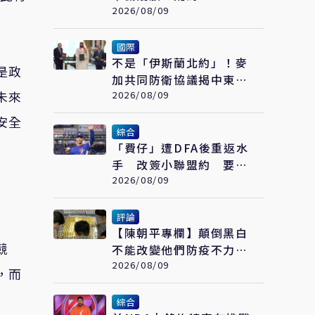
美尚未證實遭擊落
2026/08/09
國際
不是「伊斯蘭北約」！麥
是政
加共同防衛協議揭中東新
未來
變化 台灣該看懂「多層
2026/08/09
次安全」
安全
綜合
「費仔」遭DFA後重返水
手 改簽小聯盟約 要從
3A拚回大聯盟
2026/08/09
評論
【陳朝平專欄】顛倒黑白
競
不能改變他們防疫不力的
黑歷史！
2026/08/09
，而
綜合