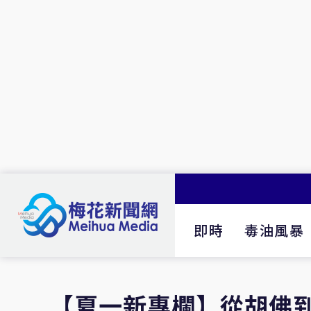
即時
毒油風暴
【夏一新專欄】從胡佛