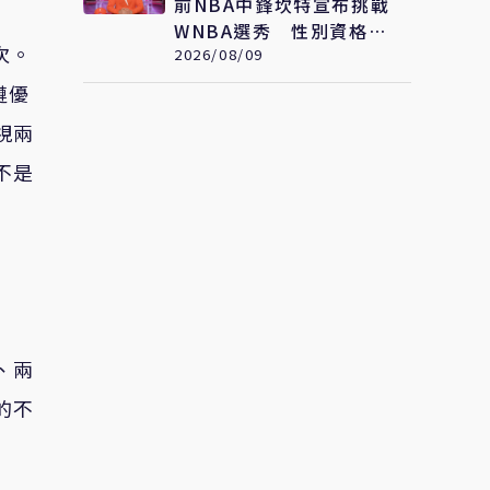
前NBA中鋒坎特宣布挑戰
WNBA選秀 性別資格引
次。
爆爭議
2026/08/09
鏈優
視兩
不是
、兩
的不