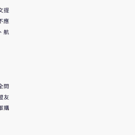
文提
不應
、航
全問
盟友
軍購