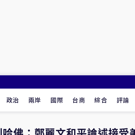
政治
兩岸
國際
台商
綜合
評論
到哈佛：鄭麗文和平論述接受