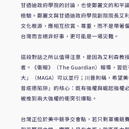
甘迺迪政府學院的討論，也使鄭麗文的和平
檢驗。鄭麗文與甘迺迪政府學院創院院長艾利森教
文化根源，應相互欣賞、尊重，而不是帶著
台灣而言絕非好事，更可能是一場災難。
這段對話之所以值得注意，是因為艾利森教授正是
者。《衛報》（The Guardian）報導
大」（MAGA）可以並行；川普則稱，希望
昔底德陷阱」的核心：既有強權與崛起強權
被推到兩大強權的衝突引爆點。
台灣正位於美中競爭交會點，若只剩軍備競