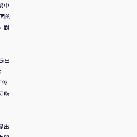
架中
相同的
，對
的提出
偉
「修
可能
提出