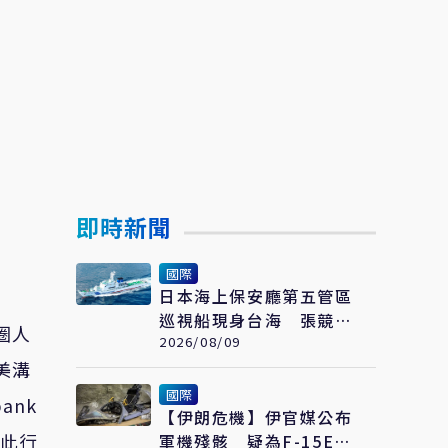
即時新聞
國際
日本海上保安廳第五管區
巡視船現身台海 張競示
圈人
警：避颱風也要關注航行
2026/08/09
動向
美溝
國際
ank
【伊朗危機】伊官媒公布
麗文此行
軍機殘骸 疑為F-15E