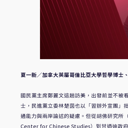
夏一新／加拿大英屬哥倫比亞大學哲學博士
國民黨主席鄭麗文這趟訪美，出發前並不被
士，民進黨立委林楚茵也以「習辦外宣團」
通能力與兩岸論述的疑慮。但從胡佛研究所（Hoove
Center for Chinese Studies）到甘迺