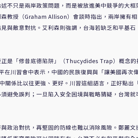
論述不只是兩岸政策問題，而是被放進美中競爭的大框
授（Graham Allison）會談時指出，兩岸擁有
偏見與敵意對抗。艾利森則強調，台海若缺乏和平基石
「修昔底德陷阱」（Thucydides Trap）概念
，習近平在川習會中表示，中國的民族復興與「讓美國再次
美中關係比以往更強、更好。川習這組語言，正好點出
必須避免誤判；一旦陷入安全困境與戰略猜疑，台灣就
賽與政治對抗，再堅固的防線也難以消除風險。鄭麗文