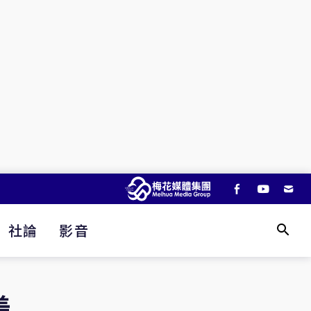
社論
影音
美