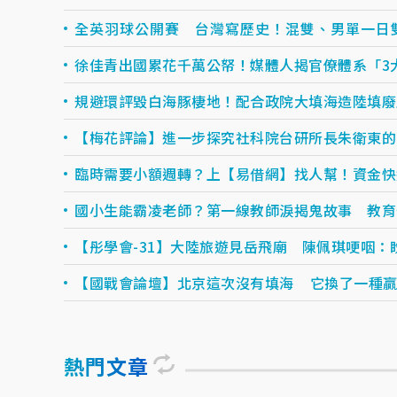
全英羽球公開賽 台灣寫歷史！混雙、男單一日
徐佳青出國累花千萬公帑！媒體人揭官僚體系「3
規避環評毀白海豚棲地！配合政院大填海造陸填廢
【梅花評論】進一步探究社科院台研所長朱衛東的
臨時需要小額週轉？上【易借網】找人幫！資金快速到
國小生能霸凌老師？第一線教師淚揭鬼故事 教育
【彤學會-31】大陸旅遊見岳飛廟 陳佩琪哽咽：
【國戰會論壇】北京這次沒有填海 它換了一種
熱門文章