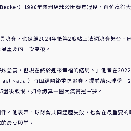
Becker）1996年澳洲網球公開賽奪冠後，首位贏得
貫決賽，也是繼2024年後第2度站上法網決賽舞台。
涯最重要的一次突破。
殊意義，但現在終於迎來幸福的結局。」他曾在202
el Nadal）時因踝關節重傷退賽，提前結束球季；2
z）激戰5盤後飲恨，如今總算一圓大滿貫冠軍夢。
相伴。他表示，球隊曾共同經歷失敗，也曾在最重要的
軍的最高殿堂。