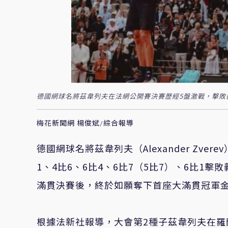
德國網球名將茲韋列夫在法網公開賽決賽歷經5盤激戰，擊敗義大利
梅花新聞網 楊俊斌/綜合報導
德國網球名將茲韋列夫（Alexander Zv
1、4比6、6比4、6比7（5比7）、6比1擊敗義
滿貫決賽後，終於如願奪下首座大滿貫冠軍
根據法新社報導，大會第2種子茲韋列夫在羅