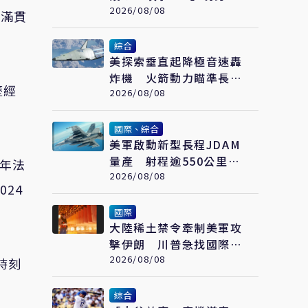
合作戰演練
2026/08/08
大滿貫
綜合
美探索垂直起降極音速轟
炸機 火箭動力瞄準長程
歷經
高速打擊
2026/08/08
國際、綜合
美軍啟動新型長程JDAM
量產 射程逾550公里、
2年法
低成本 防區外打擊新利
2026/08/08
024
器
國際
大陸稀土禁令牽制美軍攻
擊伊朗 川普急找國際礦
業巨頭開會反制
2026/08/08
時刻
綜合