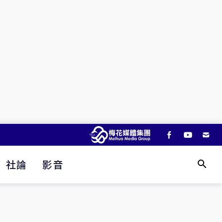
社論
影音