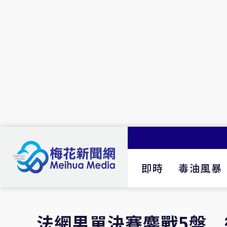
即時
毒油風暴
法網男單決賽鏖戰5盤