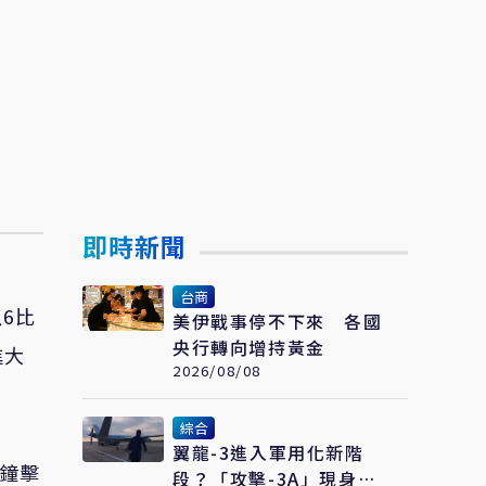
即時新聞
台商
以6比
美伊戰事停不下來 各國
央行轉向增持黃金
進大
2026/08/08
綜合
翼龍-3進入軍用化新階
分鐘擊
段？「攻擊-3A」現身聯