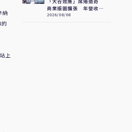
「大谷效應」席捲道奇
商業版圖擴張 年營收衝
辛納
破322億元 只是起點
2026/08/08
3的
次站上