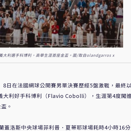
選手科博利，高舉生涯首座金盃。圖/取自olandgarros x
erev）8日在法國網球公開賽男單決賽歷經5盤激戰，最終
大利好手科博利（Flavio Cobolli），生涯第4度闖
金盃。
蘭蓋洛斯中央球場菲利普．夏蒂耶球場耗時4小時16