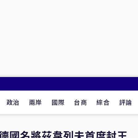
政治
兩岸
國際
台商
綜合
評論
 德國名將茲韋列夫首度封王