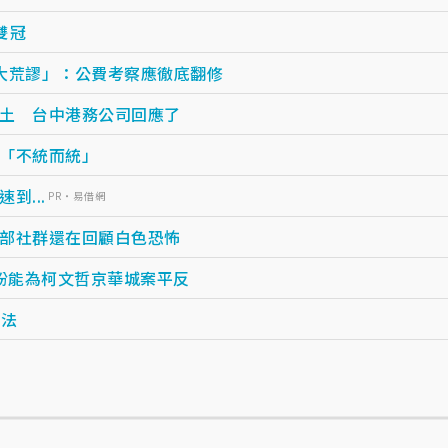
雙冠
大荒謬」：公費考察應徹底翻修
土 台中港務公司回應了
「不統而統」
...
PR・易借網
部社群還在回顧白色恐怖
盼能為柯文哲京華城案平反
贏法