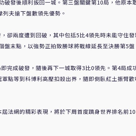
功破發後順利扳回一城。第三盤關鍵第10局，他原本
茲韋列夫搶下盤數領先優勢。
，卻兩度遭到回破，其中包括5比4領先時未能守住發
個盤末點，以強勢正拍致勝球將戰線延長至決勝第5盤
即完成破發，隨後再下一城取得3比0領先。第4局成
冠軍點等到科博利高壓扣殺出界，隨即倒臥紅土振臂歡
本屆法網的精彩表現，將於下周首度躋身世界排名前1
。