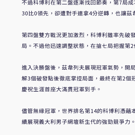
不過科博利在第二盤逐漸找回節奏，第7局成
30比0領先，卻遭對手連拿4分逆轉，也讓
第四盤雙方戰況更加激烈，科博利雖率先破發
局。不過他迅速調整狀態，在搶七局把握第2
進入決勝盤後，茲韋列夫展現冠軍氣勢，開局
解3個破發點後徹底掌控局面，最終在第2個
慶祝生涯首座大滿貫冠軍到手。
儘管無緣冠軍，世界排名第14的科博利憑藉
續展現義大利男子網壇新生代的強勁競爭力