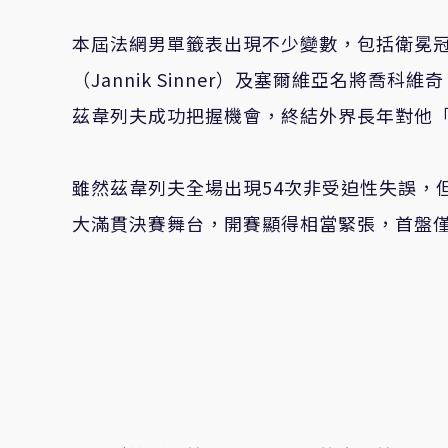
本屆法網男單籤表出現不少變數，包括衛冕冠軍艾
（Jannik Sinner）及塞爾維亞名將喬科維
茲韋列夫成功把握機會，終結外界長年對他
雖然茲韋列夫全場出現54次非受迫性失誤，
大滿貫決賽舞台，開賽顯得相當緊張，首盤僅