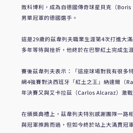
敗科博利，成為自德國傳奇球星貝克（Boris 
男單冠軍的德國選手。
這是29歲的茲韋列夫職業生涯第4次打進大滿
多年等待與挫折，他終於在巴黎紅土完成生
賽後茲韋列夫表示：「這座球場對我有很多特
網4強賽對決西班牙「紅土之王」納達爾（Rafa
年決賽又與艾卡拉茲（Carlos Alcara
在頒獎典禮上，茲韋列夫特別感謝團隊一路
與冠軍擦肩而過，但如今終於站上大滿貫冠