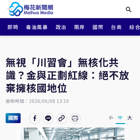
即時
毒油風暴
政治
兩岸
國際
台商
綜
無視「川習會」無核化共
識？金與正劃紅線：絕不放
棄擁核國地位
發佈時間：2026/06/08 13:10
大
中
小
國際