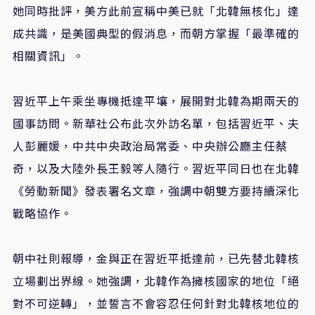
她同時批評，美方此前宣稱中美已就「北韓無核化」達
成共識，是美國典型的假消息，而朝方掌握「最準確的
相關資訊」。
習近平上午乘坐專機抵達平壤，展開對北韓為期兩天的
國事訪問。新華社公布此次外訪名單，包括習近平、夫
人彭麗媛，中共中央政治局常委、中央辦公廳主任蔡
奇，以及大陸外長王毅等人隨行。習近平同日也在北韓
《勞動新聞》發表署名文章，強調中朝雙方要持續深化
戰略協作。
朝中社則報導，金與正在習近平抵達前，已先替北韓核
立場劃出界線。她強調，北韓作為擁核國家的地位「絕
對不可逆轉」，並誓言不會容忍任何針對北韓核地位的