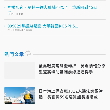
檸檬加它，堅持一週大肚腩不見了，重新回到45公
斤
PR・新素簡
009829掌握AI關鍵 大華韓國KOSPI 5...
PR・大華銀全能行銷方案
熱門文章
俄烏戰局現關鍵轉折 美烏情報分享
重返高峰助基輔前線連連得手
日本海上保安廳3312人違法請領津
貼 長官與59名惡質船長遭懲戒處
分