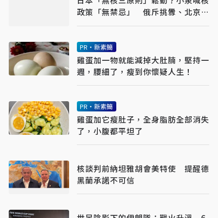
日本「無核三原則」鬆動？小泉喊核
政策「無禁忌」 俄斥挑釁、北京早
警戒
PR・新素簡
雞蛋加一物就能減掉大肚腩，堅持一
週，腰細了，瘦到你懷疑人生！
PR・新素簡
雞蛋加它瘦肚子，全身脂肪全部消失
了，小腹都平坦了
核談判前納坦雅胡會美特使 提醒德
黑蘭承諾不可信
世足陰影下的伊朗隊：戰火升溫 6