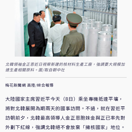
北韓領袖金正恩近日視察新建的核材料生產工廠，強調要大規模加
速生產相關原料。圖/取自朝中社
梅花新聞網 高陸/綜合報導
大陸國家主席習近平今天（8日）乘坐專機抵達平壤，
將對北韓展開為期兩天的國事訪問。不過，就在習近平
訪朝前夕，北韓最高領導人金正恩胞妹金與正已率先對
外劃下紅線，強調北韓絕不會放棄「擁核國家」地位。