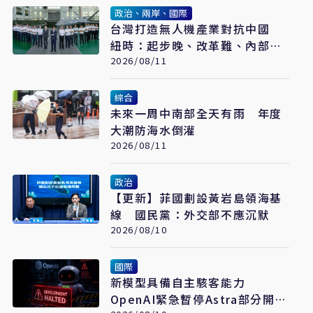
政治、兩岸、國際
台灣打造無人機產業對抗中國
紐時：起步晚、改革難、內部分
歧成阻力
2026/08/11
綜合
未來一周中南部全天有雨 年度
大潮防海水倒灌
2026/08/11
政治
【更新】菲國劃設黃岩島領海基
線 國民黨：外交部不應沉默
2026/08/10
國際
新模型具備自主駭客能力
OpenAI緊急暫停Astra部分開發