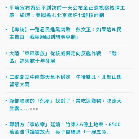
平壤宣布習近平到訪前一天公布金正恩視察核彈工
廠 紐時：美國擔心北京默許北韓核計劃
【專訪】一路看民進黨腐敗 彭文正：如果這叫民
主自由「我寧願回到開明專制」
大陸「東風家族」從核威懾走向反艦作戰 「戰
區」詳列數十年發展
三颱鼎立中南部天氣不穩定 午後雙北、北部山區
留意大雨
腹部脂肪的「剋星」找到了，常吃這幾物，吃走大
肚囊...
PR・新素簡
鄭朝方「家族案」延燒！竹東2.6億土地案、6500
萬金流爭議被放大 吳子嘉曝恐「一屍五命」