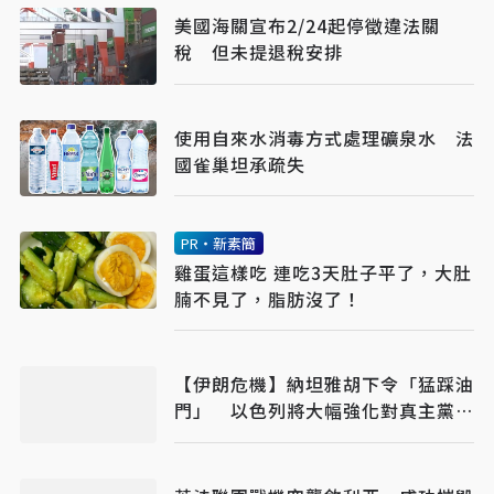
美國海關宣布2/24起停徵違法關
稅 但未提退稅安排
使用自來水消毒方式處理礦泉水 法
國雀巢坦承疏失
PR・新素簡
雞蛋這樣吃 連吃3天肚子平了，大肚
腩不見了，脂肪沒了！
【伊朗危機】納坦雅胡下令「猛踩油
門」 以色列將大幅強化對真主黨攻
擊