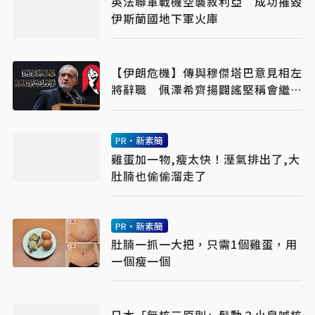
英法聯軍戰機空襲敘利亞 成功摧毀
伊斯蘭國地下軍火庫
【伊朗危機】傳與穆傑塔巴意見相左
將辭職 佩澤希齊揚闢謠堅稱會繼續
總統職務
PR・新素簡
雞蛋加一物,瘦太快！溼氣排出了,大
肚腩也偷偷溜走了
PR・新素簡
肚腩一抓一大把，只需1個雞蛋，用
一個瘦一個