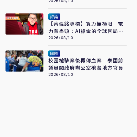
工作
2026/08/10
評論
【蔡鎤銘專欄】算力無極限 電
力有盡頭：AI搶電的全球困局與
突圍
2026/08/10
國際
校園槍擊案後再傳血案 泰國前
議員闖政府辦公室槍殺地方官員
2026/08/10