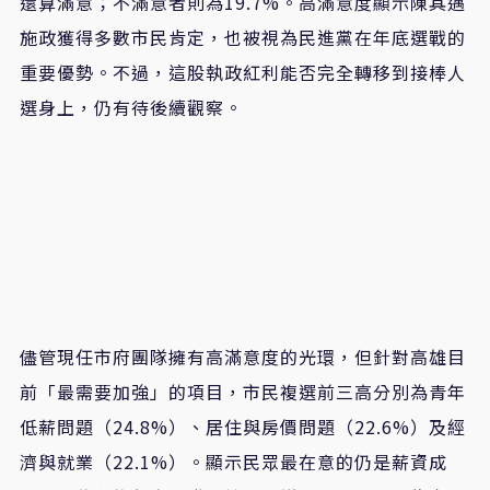
還算滿意；不滿意者則為19.7%。高滿意度顯示陳其邁
施政獲得多數市民肯定，也被視為民進黨在年底選戰的
重要優勢。不過，這股執政紅利能否完全轉移到接棒人
選身上，仍有待後續觀察。
儘管現任市府團隊擁有高滿意度的光環，但針對高雄目
前「最需要加強」的項目，市民複選前三高分別為青年
低薪問題（24.8%）、居住與房價問題（22.6%）及經
濟與就業（22.1%）。顯示民眾最在意的仍是薪資成