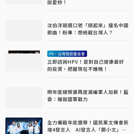
說愛妳！
沈伯洋競選口號「順起來」撞名中國
歌曲！粉專：想統戰台灣人？
PR・台灣癌症基金會
立即諮詢HPV！是對自己健康最好
的投資，把握現在不嫌晚！
明年度總預算再度漏編軍人加薪！藍
委：摧毀國軍戰力
全力備戰年底選舉！國民黨文傳會新
增4發言人 AI發言人「鄭小文」亮