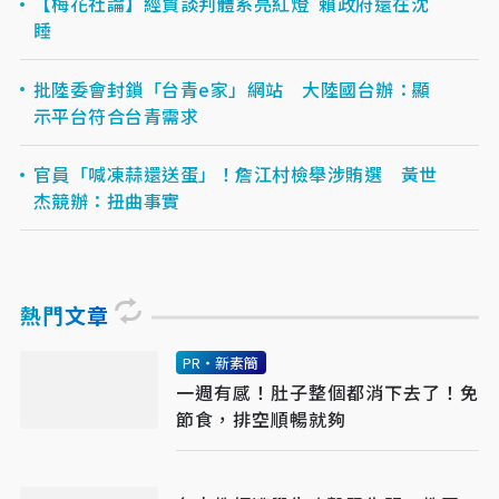
【梅花社論】經貿談判體系亮紅燈 賴政府還在沈
睡
批陸委會封鎖「台青e家」網站 大陸國台辦：顯
示平台符合台青需求
官員「喊凍蒜還送蛋」！詹江村檢舉涉賄選 黃世
杰競辦：扭曲事實
熱門文章
PR・新素簡
一週有感！肚子整個都消下去了！免
節食，排空順暢就夠