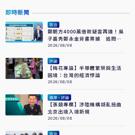
即時新聞
政治
鄭朝方4000萬借款疑雲再燒！吳
子嘉秀鄭永金背書票據 追問
2018選舉資金流向
2026/08/08
評論
【梅花專論】半導體繁榮與生活
困境：台灣的經濟悖論
2026/08/08
兩岸、評論
【張競專欄】涉陸機構胡亂扭曲
北京出境入境新規
2026/08/08
政治