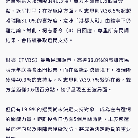
進黨候選人賴瑞隆的40.3%，雙方差距僅0.6個百分
點、近乎打平；在好感度方面，柯志恩則以36.5%超越
賴瑞隆31.0%的喜好度，意味「港都大戰」由誰拿下仍
難定論。對此，柯志恩今（4）日回應，尊重所有民調
結果，會持續爭取選民支持。
根據《TVBS》最新民調顯示，高達88.8%的高雄市民
表示年底將會出門投票，而在藍綠對決情境下，賴瑞隆
獲得40.3%的支持度，柯志恩則以39.7%緊追在後，雙
方差距僅0.6個百分點，幾乎呈現五五波局面。
但仍有19.9%的選民尚未決定支持對象，成為左右選情
的關鍵力量。距離投票日仍有5個月餘時間，未表態選
民的流向以及兩陣營後續攻防，將成為決定勝負的重要