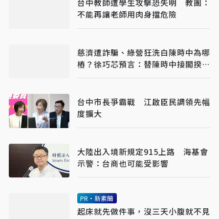
台中教師遭學生攻擊恐失明 教團：
不能再讓老師用肉身擋危險
慈濟遭詐騙、綠營狂洗白陳時中為哪
樁？徐巧芯預言：替陳時中接閣揆鋪
路
台中市長爭霸戰 江啟臣民調領先幅
度擴大
大陸出入境新規定915上路 海基會
示警：台商也可能受影響
PR・新素簡
起床就先做件事，沒三天小腹就不見