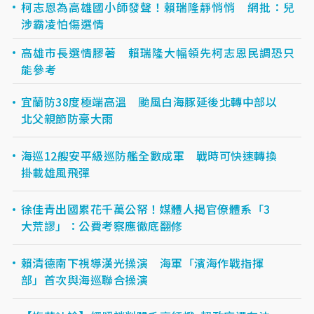
柯志恩為高雄國小師發聲！賴瑞隆靜悄悄 網批：兒
涉霸凌怕傷選情
高雄市長選情膠著 賴瑞隆大幅領先柯志恩民調恐只
能參考
宜蘭防38度極端高溫 颱風白海豚延後北轉中部以
北父親節防豪大雨
海巡12艘安平級巡防艦全數成軍 戰時可快速轉換
掛載雄風飛彈
徐佳青出國累花千萬公帑！媒體人揭官僚體系「3
大荒謬」：公費考察應徹底翻修
賴清德南下視導漢光操演 海軍「濱海作戰指揮
部」首次與海巡聯合操演