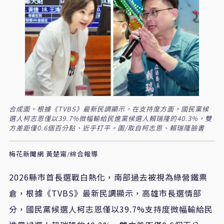
合成圖。根據《TVBS》最新民調顯示，在支持度方面，國民黨候
選人柯志恩僅以39.7%微幅輸給民進黨候選人賴瑞隆的40.3%，雙
方差距僅0.6個百分點、近乎打平。圖/取自柯志恩、賴瑞隆臉書
梅花新聞網 黃楚甯/綜合報導
2026縣市首長選戰白熱化，南部過去被視為綠營鐵票
倉，根據《TVBS》最新民調顯示，高雄市長選情部
分，國民黨候選人柯志恩僅以39.7%支持度微幅輸給民