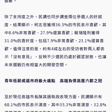
變數。
除了支持度之外，民調也同步調查兩位參選人的好感
度，結果顯示，柯志恩獲得36.5%的市民表示喜歡，其
中8.6%非常喜歡、27.9%還算喜歡；賴瑞隆則獲得
31.0%的喜好度，包括7.9%非常喜歡、23.1%還算喜
歡。值得注意的是，約有4成左右的受訪者對兩人都表
示「沒有意見」，反映不少選民仍處於觀望狀態，也讓
未來選戰仍有相當大的開發空間。
青年低薪成邁市府最大痛點 高雄負債高居六都之冠
至於現任高雄市長陳其邁執政表現方面，民調顯示有
68.1%的市民表示滿意，其中35.3%非常滿意、32.8%