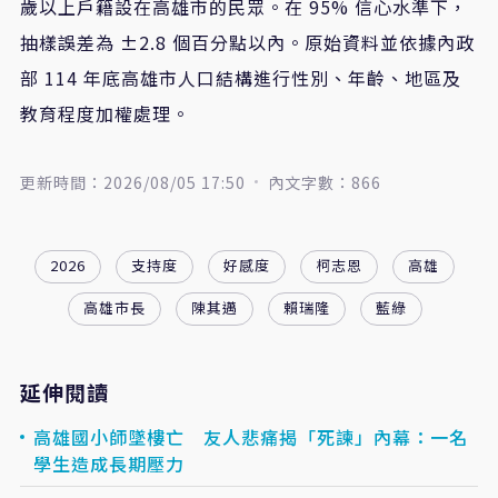
歲以上戶籍設在高雄市的民眾。在 95% 信心水準下，
抽樣誤差為 ±2.8 個百分點以內。原始資料並依據內政
部 114 年底高雄市人口結構進行性別、年齡、地區及
教育程度加權處理。
更新時間：2026/08/05 17:50
內文字數：866
2026
支持度
好感度
柯志恩
高雄
高雄市長
陳其邁
賴瑞隆
藍綠
延伸閱讀
高雄國小師墜樓亡 友人悲痛揭「死諫」內幕：一名
學生造成長期壓力