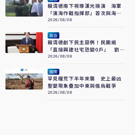
賴清德南下視導漢光操演 海軍
「濱海作戰指揮部」首次與海巡
聯合操演
2026/08/08
政治
賴清德創下民主惡例！民團揭
「直接興建社宅恐變0戶」 劉
世芳駁：以偏概全
2026/08/08
國際
罕見糧荒下半年來襲 史上最凶
聖嬰現象疊加中東與俄烏戰爭
2026/08/08