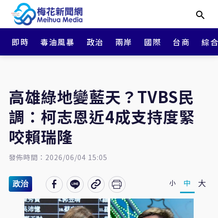
即時
毒油風暴
政治
兩岸
國際
台商
綜
高雄綠地變藍天？TVBS民
調：柯志恩近4成支持度緊
咬賴瑞隆
發佈時間：2026/06/04 15:05
大
中
小
政治