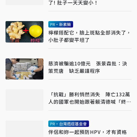
了! 肚子一天天變小！
PR・新素簡
檸檬搭配它，臉上斑點全部消失了，
小肚子都變平坦了
慈濟被騙逾10億元 張景森批：決
策荒唐 缺乏嚴謹程序
「抗戰」勝利悄然消失 陣亡132萬
人的國軍也開始跟著賴清德喊「終
戰」了
PR・台灣癌症基金會
伴侶和妳一起預防HPV，才有資格