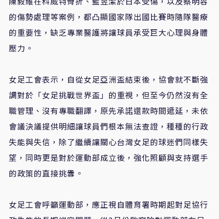
陳毅維在科威特骨折、藍昱潔於日本受傷，以及蔡明容
的傷勢處理等案例，都凸顯國家隊出國比賽時隨隊醫療
的重要性，缺乏專業醫護將讓球員承受巨大心理與身體
壓力。
女足工會表示，自從女足亞洲盃結束後，協會就不斷強
調對於「女足挑戰世界盃」的重視，但至今仍然沒有全
職管理、沒有專職翻譯，原先承諾還款時間遞延，未依
會議決議提供明細讓球員們根本無法查證，種種的行政
失能與失信，除了繼續讓關心台灣女足的球迷們同樣失
望，同時更是對於運動部成立後，強化照顧與支持選手
的政策的直接挑釁。
女足工會呼籲運動部，應正視自體育署時期起對足協行