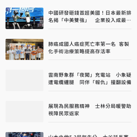
中國研發砸錢首超美國！日本最新排
名揭「中美雙強」 企業投入成最大
推力
肺癌成國人癌症死亡率第一名 客製
化手術治療策略提高存活率
雲南野象群「夜闖」充電站 小象疑
遭電纜纏腿 同伴「報仇」撞翻設備
展現為民服務精神 士林分局暖警助
視障民眾返家
山本由伸5.2局無失分 大谷延長賽