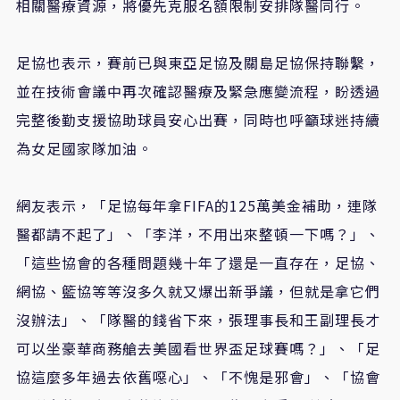
相關醫療資源，將優先克服名額限制安排隊醫同行。
足協也表示，賽前已與東亞足協及關島足協保持聯繫，
並在技術會議中再次確認醫療及緊急應變流程，盼透過
完整後勤支援協助球員安心出賽，同時也呼籲球迷持續
為女足國家隊加油。
網友表示，「足協每年拿FIFA的125萬美金補助，連隊
醫都請不起了」、「李洋，不用出來整頓一下嗎？」、
「這些協會的各種問題幾十年了還是一直存在，足協、
網協、籃協等等沒多久就又爆出新爭議，但就是拿它們
沒辦法」、「隊醫的錢省下來，張理事長和王副理長才
可以坐豪華商務艙去美國看世界盃足球賽嗎？」、「足
協這麼多年過去依舊噁心」、「不愧是邪會」、「協會