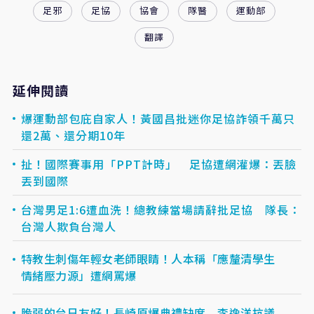
足邪
足協
協會
隊醫
運動部
翻譯
延伸閱讀
爆運動部包庇自家人！黃國昌批迷你足協詐領千萬只
還2萬、還分期10年
扯！國際賽事用「PPT計時」 足協遭網灌爆：丟臉
丟到國際
台灣男足1:6遭血洗！總教練當場請辭批足協 隊長：
台灣人欺負台灣人
特教生刺傷年輕女老師眼睛！人本稱「應釐清學生
情緒壓力源」遭網罵爆
脆弱的台日友好！長崎原爆典禮缺席 李逸洋抗議