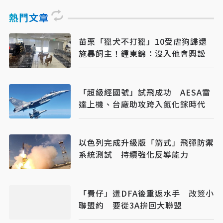
熱門文章
苗栗「獵犬不打獵」10受虐狗歸還
施暴飼主！鍾東錦：沒入他會興訟
「超級經國號」試飛成功 AESA雷
達上機、台廠助攻跨入氮化鎵時代
以色列完成升級版「箭式」飛彈防禦
系統測試 持續強化反導能力
「費仔」遭DFA後重返水手 改簽小
聯盟約 要從3A拚回大聯盟