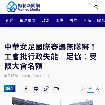
即時
毒油風暴
政治
兩岸
國際
台商
綜
中華女足國際賽爆無隊醫！
工會批行政失能 足協：受
限大會名額
發佈時間：2026/06/04 09:20
大
中
小
綜合