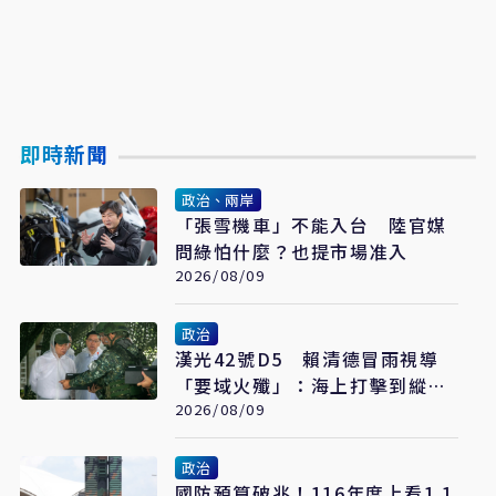
即時新聞
政治、兩岸
「張雪機車」不能入台 陸官媒
問綠怕什麼？也提市場准入
2026/08/09
政治
漢光42號D5 賴清德冒雨視導
「要域火殲」：海上打擊到縱深
防禦驗證整體戰力
2026/08/09
政治
國防預算破兆！116年度上看1.1