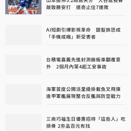
敲致勝安打 道奇止住7連敗
AI短劇引爆影視革命 銀髮族恐成
「手機成癮」新受害者
台積電嘉義先進封測廠板車翻覆意
外 2個月內第4起工安事故
海軍首度公開派里級掛載魚叉飛彈
逢甲軍艦展現整合反艦與防空戰力
三商巧福生日優惠招待「這些人」吃
排骨 2夯品百元有找