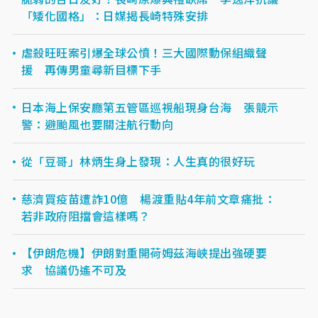
「矮化國格」：日媒揭長崎特殊安排
虐殺旺旺案引爆全球公憤！三大國際動保組織聲
援 再傳男童尋新目標下手
日本海上保安廳第五管區巡視船現身台海 張競示
警：避颱風也要關注航行動向
從「豆哥」林炳生身上發現：人生真的很好玩
慈濟買疫苗遭詐10億 楊渡重貼4年前文章痛批：
若非政府阻擋會這樣嗎？
【伊朗危機】伊朗對重開荷姆茲海峽提出強硬要
求 協議仍遙不可及