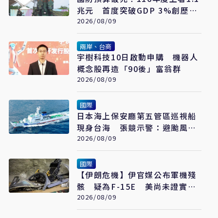
兆元 首度突破GDP 3%創歷史
新高
2026/08/09
兩岸、台商
宇樹科技10日啟動申購 機器人
概念股再造「90後」富翁群
2026/08/09
國際
日本海上保安廳第五管區巡視船
現身台海 張競示警：避颱風也
要關注航行動向
2026/08/09
國際
【伊朗危機】伊官媒公布軍機殘
骸 疑為F-15E 美尚未證實遭
擊落
2026/08/09