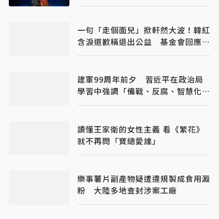
喊：終於懂武則天
一句「走個面兒」掀軒然大波！韓紅
含淚道歉稱退出公益 基金會回應：
仍在第一線義診
建軍99周年前夕 習近平在政治局
學習中強調「備戰、反腐、智慧化軍
隊」
讀懂王家衛的女性主義 看《繁花》
就不再問「寶總愛誰」
樂事薯片副產物疑遭違規製成食用澱
粉 大陸多地查封涉案工廠