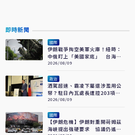
即時新聞
國際
伊朗戰爭掏空美軍火庫！紐時：
中俄盯上「美國家底」 台海戰
力恐成最大受害者
2026/08/09
政治
酒駕超速、霸凌下屬還涉濫用公
帑？駐日內瓦處長遭控203項爭
議 外交部啟動調查
2026/08/09
國際
【伊朗危機】伊朗對重開荷姆茲
海峽提出強硬要求 協議仍遙不