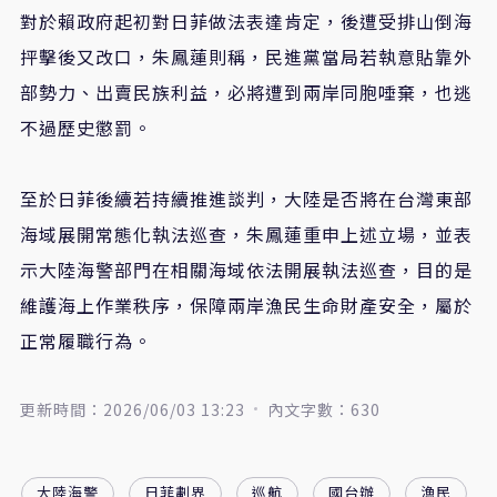
對於賴政府起初對日菲做法表達肯定，後遭受排山倒海
抨擊後又改口，朱鳳蓮則稱，民進黨當局若執意貼靠外
部勢力、出賣民族利益，必將遭到兩岸同胞唾棄，也逃
不過歷史懲罰。
至於日菲後續若持續推進談判，大陸是否將在台灣東部
海域展開常態化執法巡查，朱鳳蓮重申上述立場，並表
示大陸海警部門在相關海域依法開展執法巡查，目的是
維護海上作業秩序，保障兩岸漁民生命財產安全，屬於
正常履職行為。
更新時間：2026/06/03 13:23
內文字數：630
大陸海警
日菲劃界
巡航
國台辦
漁民