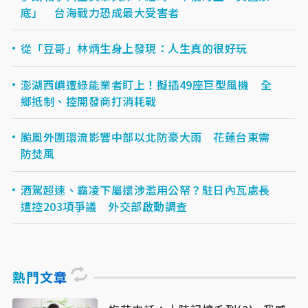
底」 台海戰力恐成最大受害者
從「豆哥」林炳生身上發現：人生真的很好玩
澎湖西嶼遭綠能業者盯上！擬插49座巨型風機 全
鄉抵制、控開發商打消耗戰
颱風外圍環流影響中部以北防豪大雨 花蓮台東需
防焚風
酒駕超速、霸凌下屬還涉濫用公帑？駐日內瓦處長
遭控203項爭議 外交部啟動調查
熱門文章