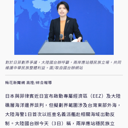
對於日菲劃界爭議，大陸國台辦呼籲，兩岸應站穩民族立場，共同
維護中華民族整體利益。圖/取自國台辦網站
梅花新聞網 高陸/綜合報導
日本與菲律賓近日宣布啟動專屬經濟區（EEZ）及大陸
礁層海洋邊界談判，但擬劃界範圍涉及台灣東部外海，
大陸海警1日首次以巡查名義派艦赴相關海域出動反
制。大陸國台辦今天（3日）稱，兩岸應站穩民族立