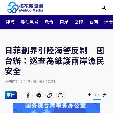
即時
毒油風暴
政治
兩岸
國際
台商
綜
日菲劃界引陸海警反制 國
台辦：巡查為維護兩岸漁民
安全
發佈時間：2026/06/03 12:21
大
中
小
兩岸