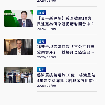
可及
2026/08/09
評論
【夏一新專欄】慈濟被騙10億
民進黨為何急著把箭射回台中？
2026/08/09
國際
拜登子坦言遭特赦「不公平且損
父親資產」 並揭拜登癌症已擴
散至骨骼
2026/08/09
政治
慈濟買疫苗遭詐10億 楊渡重貼
4年前文章痛批：若非政府阻擋
會這樣嗎？
2026/08/09