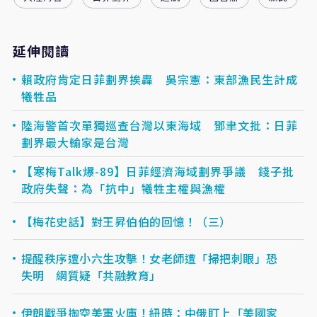
延伸閱讀
賴政府肯定日菲劃界挨轟 吳宗憲：東部漁民生計成
犧牲品
陸海警首次單獨巡查台灣以東海域 鄧聿文批：日菲
劃界最大輸家是台灣
【寒梅Talk爆-89】日菲經濟海域劃界爭議 錢子批
政府失聲：為「抗中」犧牲主權與漁權
【梅花史話】對王昇伯伯的回憶！（三）
提醒秩序遭小六生攻擊！女老師遭「掃把刺眼」恐
失明 網質疑「共融教育」
伊朗戰爭掏空美軍火庫！紐時：中俄盯上「美國家