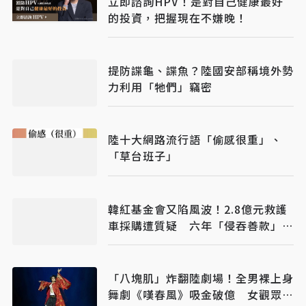
立即諮詢HPV！是對自己健康最好
的投資，把握現在不嫌晚！
提防諜龜、諜魚？陸國安部稱境外勢
力利用「牠們」竊密
陸十大網路流行語「偷感很重」、
「草台班子」
韓紅基金會又陷風波！2.8億元救護
車採購遭質疑 六年「侵吞善款」傳
聞再起
「八塊肌」炸翻陸劇場！全男裸上身
舞劇《嘆春風》吸金破億 女觀眾狂