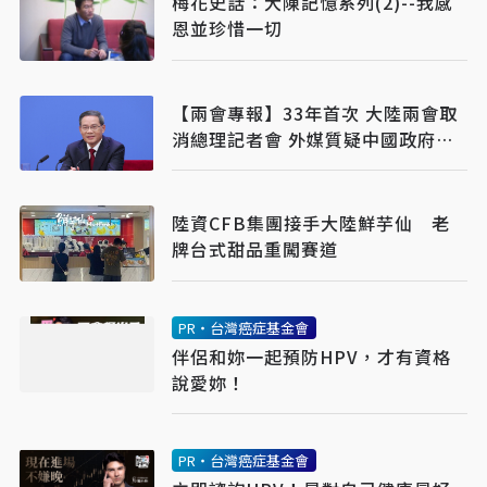
梅花史話：大陳記憶系列(2)--我感
恩並珍惜一切
【兩會專報】33年首次 大陸兩會取
消總理記者會 外媒質疑中國政府透
明度
陸資CFB集團接手大陸鮮芋仙 老
牌台式甜品重闖賽道
PR・台灣癌症基金會
伴侶和妳一起預防HPV，才有資格
說愛妳！
PR・台灣癌症基金會