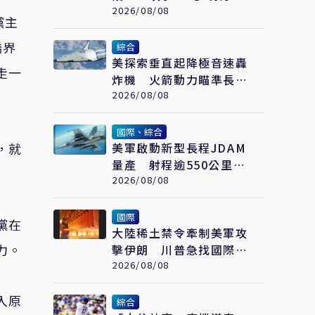
合作戰演練
2026/08/08
黨主
僑界
綜合
美探索垂直起降極音速轟
走一
炸機 火箭動力瞄準長程
高速打擊
2026/08/08
國際、綜合
，就
美軍啟動新型長程JDAM
量產 射程逾550公里、
低成本 防區外打擊新利
2026/08/08
器
國際
黨在
大陸稀土禁令牽制美軍攻
力。
擊伊朗 川普急找國際礦
業巨頭開會反制
2026/08/08
入原
綜合