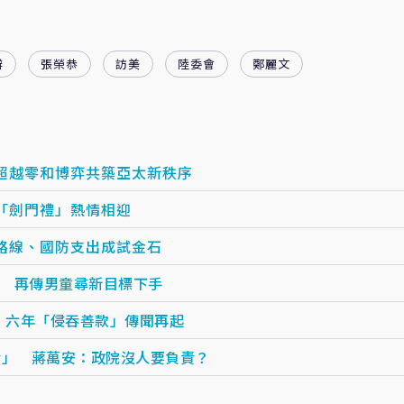
辦
張榮恭
訪美
陸委會
鄭麗文
超越零和博弈共築亞太新秩序
「劍門禮」熱情相迎
路線、國防支出成試金石
 再傳男童尋新目標下手
 六年「侵吞善款」傳聞再起
責」 蔣萬安：政院沒人要負責？