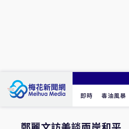
即時
毒油風暴
鄭麗文訪美談兩岸和平