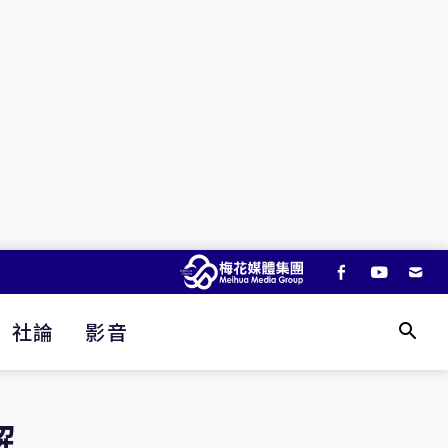
社論
影音
解