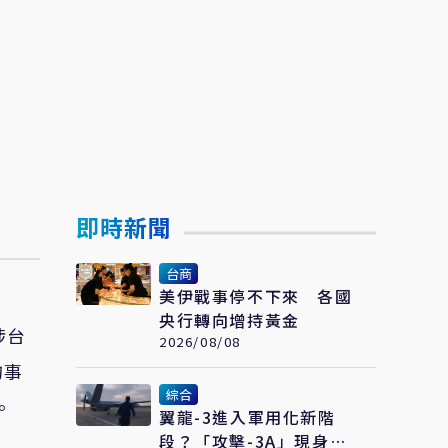
即時新聞
台商
美伊戰事停不下來 各國
央行轉向增持黃金
涉台
2026/08/08
的事
綜合
。
翼龍-3進入軍用化新階
段？「攻擊-3A」現身聯