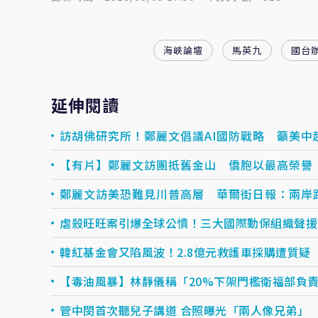
海峽論壇
馬英九
國台
延伸閱讀
訪胡佛研究所！鄭麗文倡議AI國防戰略 籲美中
【有片】鄭麗文訪團抵舊金山 僑胞以最高榮譽
鄭麗文訪美恐難見川普高層 華爾街日報：兩岸
虐殺旺旺案引爆全球公憤！三大國際動保組織聲援
韓紅基金會又陷風波！2.8億元救護車採購遭質疑
【毒油風暴】林靜儀稱「20%下架門檻衛福部負
管中閔首次聽兒子講道 合照曝光「兩人像兄弟」