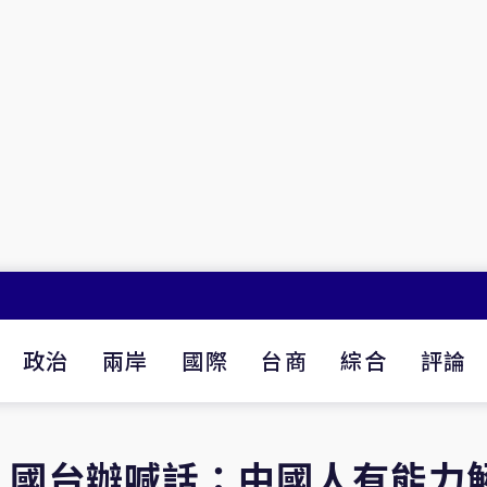
政治
兩岸
國際
台商
綜合
評論
 國台辦喊話：中國人有能力