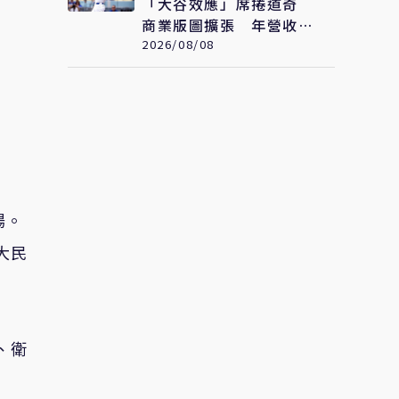
「大谷效應」席捲道奇
商業版圖擴張 年營收衝
破322億元 只是起點
2026/08/08
場。
大民
、衛