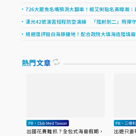
726大罷免名嘴預測大翻車！楊艾俐點名黃暐瀚：
漢光42號演習短程防空演練 「陸射劍二」飛彈
規避環評毀白海豚棲地！配合政院大填海造陸填廢
熱門文章
PR・Club Med Taiwan
PR・三得
出國花費難抓？全包式海島假期，
出遊只要