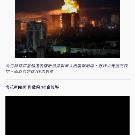
烏克蘭首都基輔遭俄羅斯飛彈與無人機襲擊期間，爆炸火光照亮夜
空。圖取自路透/達志影像
梅花新聞網 邱啟霖/綜合報導