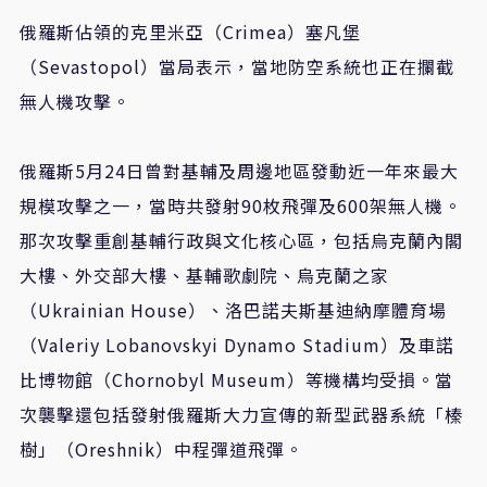
俄羅斯佔領的克里米亞（Crimea）塞凡堡
（Sevastopol）當局表示，當地防空系統也正在攔截
無人機攻擊。
俄羅斯5月24日曾對基輔及周邊地區發動近一年來最大
規模攻擊之一，當時共發射90枚飛彈及600架無人機。
那次攻擊重創基輔行政與文化核心區，包括烏克蘭內閣
大樓、外交部大樓、基輔歌劇院、烏克蘭之家
（Ukrainian House）、洛巴諾夫斯基迪納摩體育場
（Valeriy Lobanovskyi Dynamo Stadium）及車諾
比博物館（Chornobyl Museum）等機構均受損。當
次襲擊還包括發射俄羅斯大力宣傳的新型武器系統「榛
樹」（Oreshnik）中程彈道飛彈。