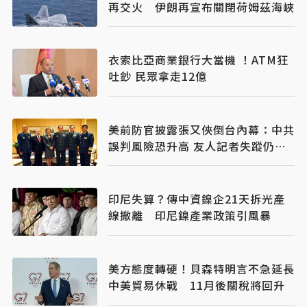
再交火 伊朗再宣布關閉荷姆茲海峽
衣索比亞商業銀行大當機 ！ATM狂
吐鈔 民眾拿走12億
美前防官披露張又俠倒台內幕：中共
誤判風險恐升高 友人記者失蹤仍未
解
印尼失算？傳中資鎳企21天拆光產
線撤離 印尼鎳產業政策引風暴
美方態度轉硬！貝森特明言不急延長
中美貿易休戰 11月後關稅將回升