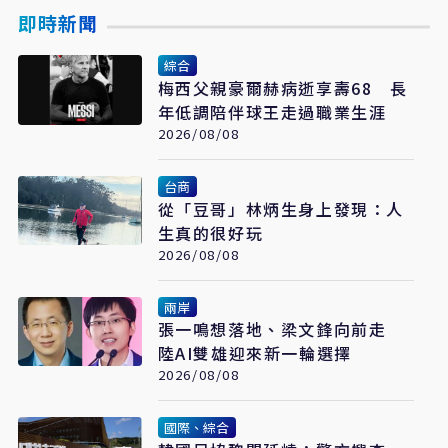
即時新聞
綜合
梅西父親豪爾赫病逝享壽68 長
年低調陪伴球王走過職業生涯
2026/08/08
台商
從「豆哥」林炳生身上發現：人
生真的很好玩
2026/08/08
兩岸
張一鳴想落地、梁文鋒向前走
陸AI雙雄迎來新一輪選擇
2026/08/08
國際、綜合