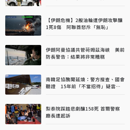
【伊朗危機】2艘油輪遭伊朗攻擊釀
1死8傷 阿聯酋怒斥「無恥」
伊朗阿曼協議共管荷姆茲海峽 美前
防長警告：結果將非常糟糕
南韓足協醜聞延燒：警方搜查、國會
聽證 15年前「不當招待」疑雲重
見天日
梨泰院踩踏悲劇釀158死 首爾警察
廳長遭起訴