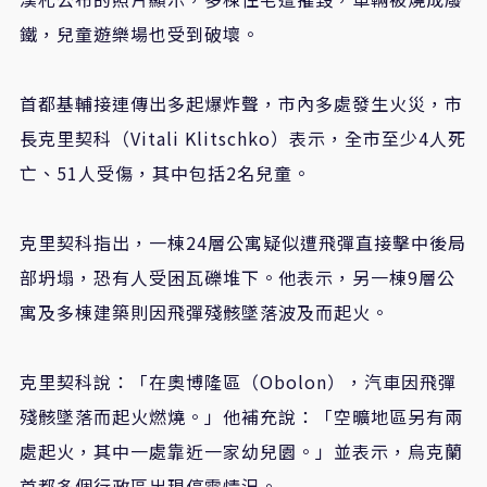
鐵，兒童遊樂場也受到破壞。
首都基輔接連傳出多起爆炸聲，市內多處發生火災，市
長克里契科（Vitali Klitschko）表示，全市至少4人死
亡、51人受傷，其中包括2名兒童。
克里契科指出，一棟24層公寓疑似遭飛彈直接擊中後局
部坍塌，恐有人受困瓦礫堆下。他表示，另一棟9層公
寓及多棟建築則因飛彈殘骸墜落波及而起火。
克里契科說：「在奧博隆區（Obolon），汽車因飛彈
殘骸墜落而起火燃燒。」他補充說：「空曠地區另有兩
處起火，其中一處靠近一家幼兒園。」並表示，烏克蘭
首都多個行政區出現停電情況。