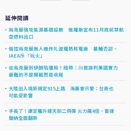
延伸閱讀
烏克蘭強攻能源基礎設施 俄羅斯宣布11月底前禁航
空燃料出口
俄控烏克蘭無人機炸扎波羅熱核電廠 基輔否認、
IAEA斥「玩火」
從烏克蘭到伊朗陷僵局！紐時：川普誤判美國實力
最難的不是開戰而是收尾
大陸出入境新規定915上路 海基會示警：台商也
可能受影響
手長了！康定艦升級天劍二飛彈 火力飆4倍、雷達
聲納全面翻新