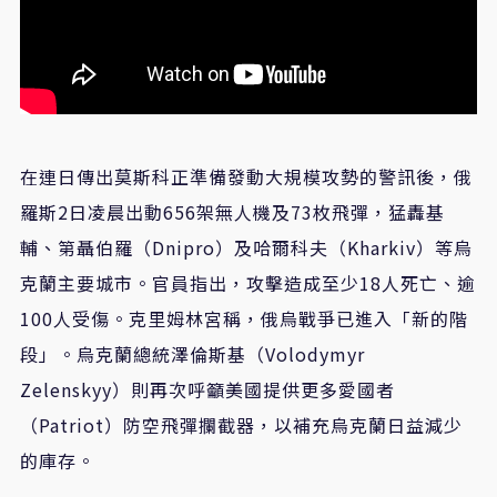
在連日傳出莫斯科正準備發動大規模攻勢的警訊後，俄
羅斯2日凌晨出動656架無人機及73枚飛彈，猛轟基
輔、第聶伯羅（Dnipro）及哈爾科夫（Kharkiv）等烏
克蘭主要城市。官員指出，攻擊造成至少18人死亡、逾
100人受傷。克里姆林宮稱，俄烏戰爭已進入「新的階
段」。烏克蘭總統澤倫斯基（Volodymyr
Zelenskyy）則再次呼籲美國提供更多愛國者
（Patriot）防空飛彈攔截器，以補充烏克蘭日益減少
的庫存。