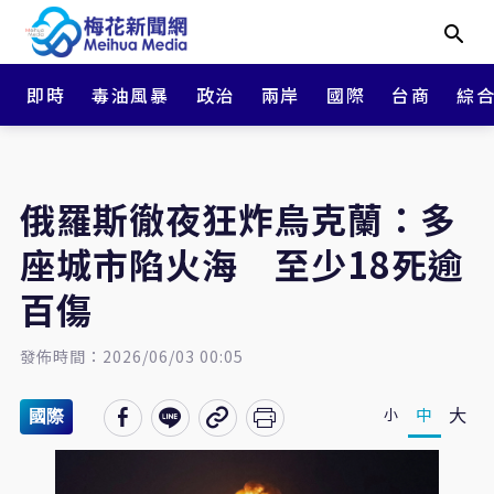
即時
毒油風暴
政治
兩岸
國際
台商
綜
俄羅斯徹夜狂炸烏克蘭：多
座城市陷火海 至少18死逾
百傷
發佈時間：2026/06/03 00:05
大
中
小
國際