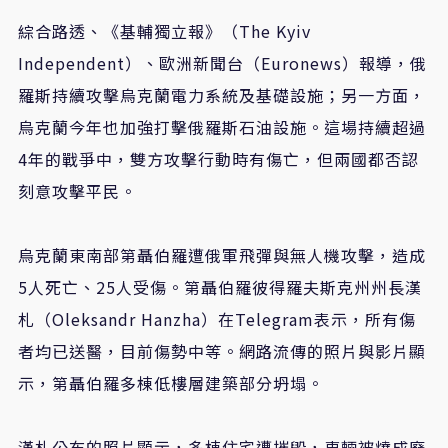
綜合路透、《基輔獨立報》（The Kyiv
Independent）、歐洲新聞台（Euronews）報導，俄
羅斯持續攻擊烏克蘭電力系統及基礎設施；另一方面，
烏克蘭今年也加強打擊俄羅斯石油設施。這場持續超過
4年的戰爭中，雙方攻擊行動時有傷亡，但兩國都否認
刻意攻擊平民。
烏克蘭東南部第聶伯羅遭俄軍飛彈與無人機攻擊，造成
5人死亡、25人受傷。第聶伯羅彼得羅夫斯克州州長漢
札（Oleksandr Hanzha）在Telegram表示，所有傷
者均已送醫，目前傷勢中等。網路流傳的照片與影片顯
示，第聶伯羅多棟低樓層建築部分坍塌。
漢札公布的照片顯示，多棟住宅遭摧毀，車輛被燒成廢