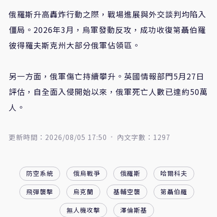
俄羅斯升高轟炸行動之際，戰場進展與外交談判均陷入
僵局。2026年3月，烏軍發動反攻，成功收復第聶伯羅
彼得羅夫斯克州大部分俄軍佔領區。
另一方面，俄軍傷亡持續攀升。英國情報部門5月27日
評估，自全面入侵開始以來，俄軍死亡人數已達約50萬
人。
更新時間：2026/08/05 17:50
內文字數：1297
防空系統
俄烏戰爭
俄羅斯
哈爾科夫
飛彈襲擊
烏克蘭
基輔空襲
第聶伯羅
無人機攻擊
澤倫斯基