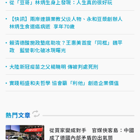
從「豆哥」林炳生身上發現：人生真的很好玩
【快訊】兩岸連鎖業教父级人物、永和豆漿創辦人
林炳生食道癌病逝 享年70歲
賴清德酸施政墊底助攻？王惠美首度「同框」魏平
政 藍營彰化破冰現曙光
大陸新冠疫苗之父楊曉明 傳被判處死刑
實踐稻盛和夫哲學 協會籲「利他」創造企業價值
熱門文章
從買家變成對手 官媒俠客島：中國
成了德國內部矛盾的出氣筒