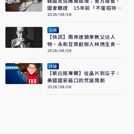
韓國足協醜聞延燒：警方搜查、
國會聽證 15年前「不當招待」
疑雲重見天日
2026/08/08
台商
【快訊】兩岸連鎖業教父级人
物、永和豆漿創辦人林炳生食道
2026/08/08
癌病逝 享年70歲
評論
【蔡鎤銘專欄】從晶片到瓜子：
美國國安藉口的荒誕鬧劇
2026/08/08