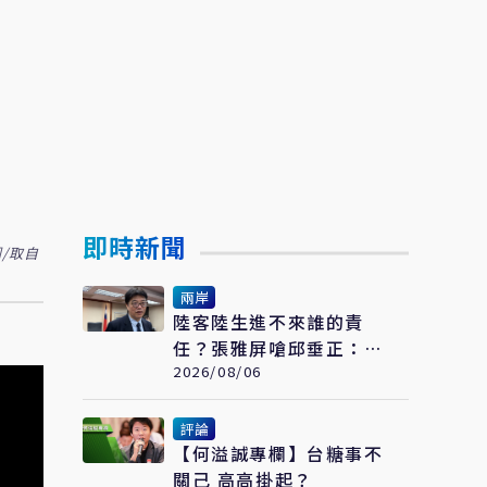
即時新聞
/取自
兩岸
陸客陸生進不來誰的責
任？張雅屏嗆邱垂正：別
藏起台灣這把鑰匙
2026/08/06
評論
【何溢誠專欄】台糖事不
關己 高高掛起？