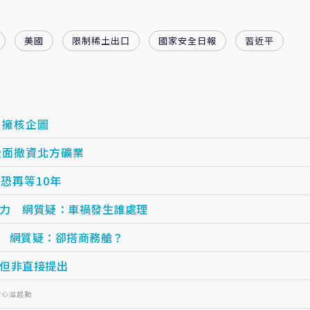
美國
限制稀土出口
國家安全日報
習近平
、擁核企圖
全面撤資北方礦業
恐再等10年
力 網質疑：車禍發生誰處理
」 網質疑：卻搭商務艙？
但非直接提出
安心溢起動