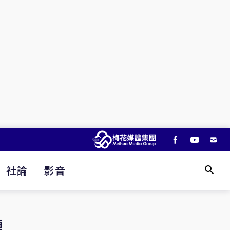
社論
影音
鏈