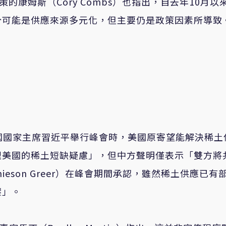
易政策的康姆斯（Cory Combs）也指出，自去年10月以
分可能是供應來源多元化，但主要仍是政策因素所導致
月與中國國家主席習近平舉行峰會時，美國原寄望能解決稀土
理美國的稀土短缺疑慮」，但中方聲明僅表示「雙方將
eson Greer）在峰會期間承認，雖然稀土供應已有
壓」。