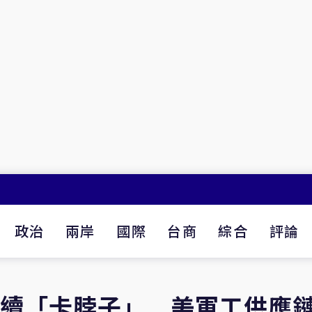
政治
兩岸
國際
台商
綜合
評論
土持續「卡脖子」 美軍工供應