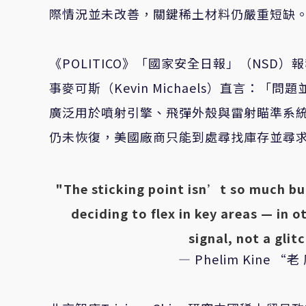
際情況並未改善，關鍵稀土材料仍嚴重短缺
《POLITICO》「國家安全日報」（NSD）報導
事麥可斯（Kevin Michaels）直言：「
廣泛用於噴射引擎、飛彈外殼與雷射瞄準系
仍未恢復，美國廠商只能到處尋找庫存並尋
"The sticking point isn’t so much bu
deciding to flex in key areas — in 
signal, not a glit
— Phelim Kine “老