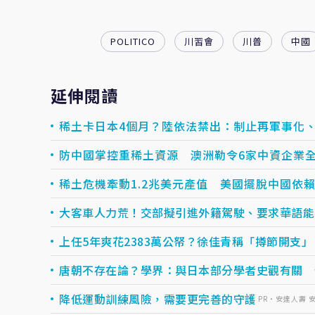
POLITICO
川習會
川普
中國
延伸閱讀
稀土卡日本4個月？陸依法禁出：制止再軍事化
防中國掌控重稀土資源 澳洲勒令6家中資企業
稀土危機牽動1.2兆美元產值 美國擺脫中國依賴
大客車人力荒！交部擬引進外籍駕駛、要求華語能
上任5年爽花2383萬公帑？徐佳青稱「撙節開支
唐朝不存在論？學界：與日本部分學者史觀有關 
降低運動訓練風險，需要更完善的守護
PR・安達人壽 