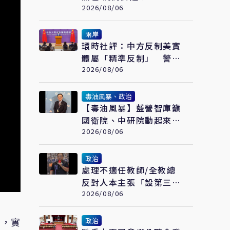
2026/08/06
兩岸
環時社評：中方反制美實
體屬「精準反制」 警告
美若持續制裁北京將採更
2026/08/06
強措施
毒油風暴、政治
【毒油風暴】藍營智庫籲
國衛院、中研院動起來
建立健康追蹤機制
2026/08/06
政治
處理不適任教師/全教總
反對人本主張「設第三方
機構」 盼廢校事會議、
2026/08/06
案件分流
出，實
政治