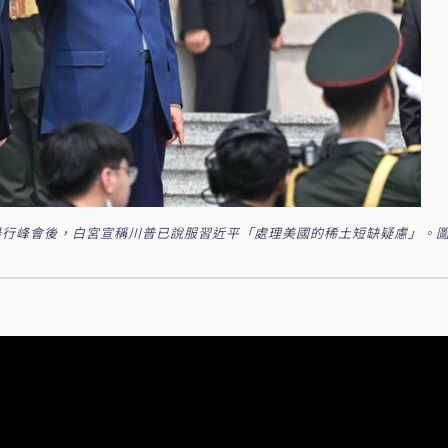
行峰會後，白宮宣稱川普已說服習近平「處理美國的稀土短缺疑慮」。圖