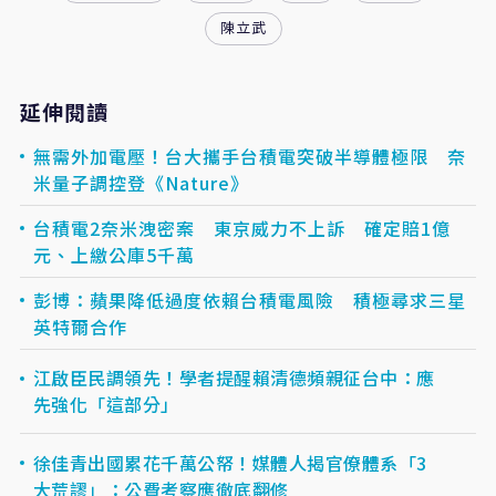
陳立武
延伸閱讀
無需外加電壓！台大攜手台積電突破半導體極限 奈
米量子調控登《Nature》
台積電2奈米洩密案 東京威力不上訴 確定賠1億
元、上繳公庫5千萬
彭博：蘋果降低過度依賴台積電風險 積極尋求三星
英特爾合作
江啟臣民調領先！學者提醒賴清德頻親征台中：應
先強化「這部分」
徐佳青出國累花千萬公帑！媒體人揭官僚體系「3
大荒謬」：公費考察應徹底翻修