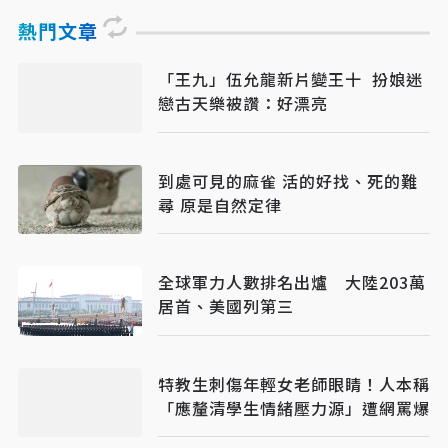
熱門文章
「王九」伍允龍新片變王十 扮娘迷
戀古天樂被讚：好漂亮
到處可見的麻雀 活的好找、死的難
尋 原是自然定律
全球軍力人數排名出爐 大陸203萬
居首、美國列第三
特教生刺傷年輕女老師眼睛！人本稱
「應釐清學生情緒壓力源」遭網罵爆