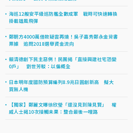
海巡12艘安平級巡防艦全數成軍 戰時可快速轉換
掛載雄風飛彈
鄭朝方4000萬借款疑雲再燒！吳子嘉秀鄭永金背書
票據 追問2018選舉資金流向
賴清德創下民主惡例！民團揭「直接興建社宅恐變
0戶」 劉世芳駁：以偏概全
日本明年度國防預算編列8.9兆日圓創新高 擬大
買無人機
【獨家】鄭麗文曝徐欣瑩「還沒見到陳見賢」 權
威人士揭10次接觸未果：整合最後一哩路