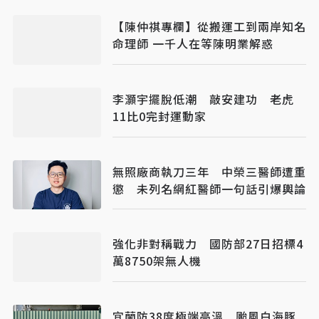
【陳仲祺專欄】從搬運工到兩岸知名
命理師 一千人在等陳明業解惑
李灝宇擺脫低潮 敲安建功 老虎
11比0完封運動家
無照廠商執刀三年 中榮三醫師遭重
懲 未列名網紅醫師一句話引爆輿論
強化非對稱戰力 國防部27日招標4
萬8750架無人機
宜蘭防38度極端高溫 颱風白海豚