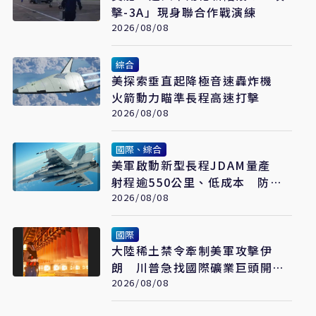
擊-3A」現身聯合作戰演練
2026/08/08
綜合
美探索垂直起降極音速轟炸機
火箭動力瞄準長程高速打擊
2026/08/08
國際、綜合
美軍啟動新型長程JDAM量產
射程逾550公里、低成本 防區
外打擊新利器
2026/08/08
國際
大陸稀土禁令牽制美軍攻擊伊
朗 川普急找國際礦業巨頭開會
反制
2026/08/08