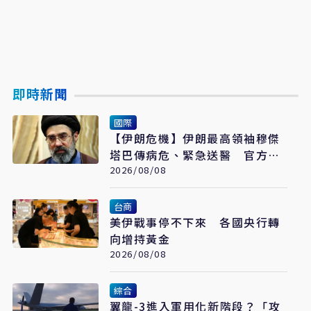
即時新聞
國際
【伊朗危機】伊朗最高領袖穆傑
塔巴傳病危、緊急送醫 官方未
證實
2026/08/08
台商
美伊戰事停不下來 各國央行轉
向增持黃金
2026/08/08
綜合
翼龍-3進入軍用化新階段？「攻