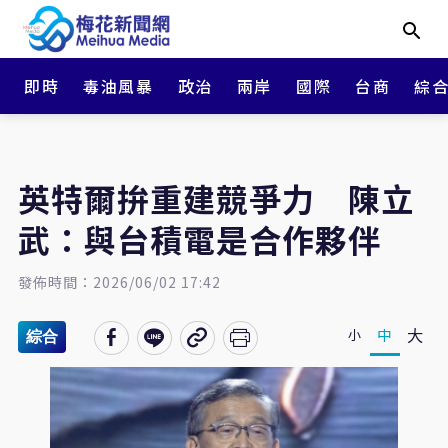
即時
毒油風暴
政治
兩岸
國際
台商
綜
英特爾拚重建競爭力 陳立
武：與台積電是合作夥伴
發佈時間：2026/06/02 17:42
大
中
小
綜合