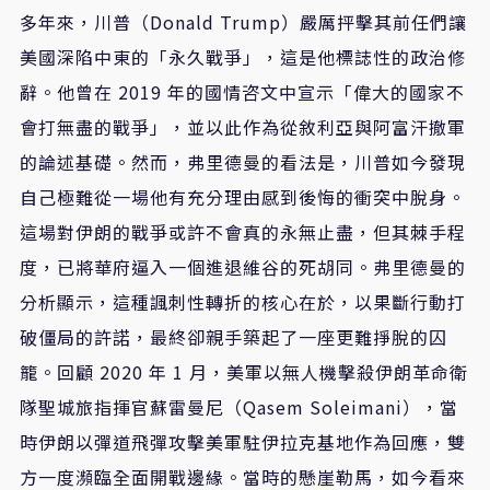
多年來，川普（Donald Trump）嚴厲抨擊其前任們讓
美國深陷中東的「永久戰爭」，這是他標誌性的政治修
辭。他曾在 2019 年的國情咨文中宣示「偉大的國家不
會打無盡的戰爭」，並以此作為從敘利亞與阿富汗撤軍
的論述基礎。然而，弗里德曼的看法是，川普如今發現
自己極難從一場他有充分理由感到後悔的衝突中脫身。
這場對伊朗的戰爭或許不會真的永無止盡，但其棘手程
度，已將華府逼入一個進退維谷的死胡同。弗里德曼的
分析顯示，這種諷刺性轉折的核心在於，以果斷行動打
破僵局的許諾，最終卻親手築起了一座更難掙脫的囚
籠。回顧 2020 年 1 月，美軍以無人機擊殺伊朗革命衛
隊聖城旅指揮官蘇雷曼尼（Qasem Soleimani），當
時伊朗以彈道飛彈攻擊美軍駐伊拉克基地作為回應，雙
方一度瀕臨全面開戰邊緣。當時的懸崖勒馬，如今看來