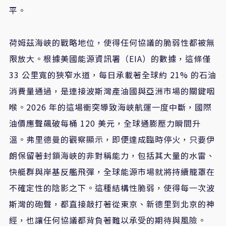
平。
荷姆茲海峽的戰略地位，使得任何協議的脆弱性都被無
限放大。根據美國能源資訊署（EIA）的數據，這條僅
33 公里寬的狹窄水道，每日承載著全球約 21% 的石油
消費量通過，是連接波斯灣產油國與亞洲市場的關鍵咽
喉。2026 年的這場衝突導致海峽航運一度中斷，國際
油價應聲飆破每桶 120 美元，全球通膨壓力瞬間升
溫。弗里德曼的觀察顯示，即便達成臨時停火，只要伊
朗保留著封鎖海峽的非對稱能力，包括其大量的水雷、
快艇群與岸基反艦飛彈，全球能源市場就將持續籠罩在
不確定性的陰影之下。這種結構性脆弱，使得每一次波
斯灣的砲聲，都直接敲打著從東京、新德里到北京的神
經，也讓任何協議都背負著難以承受的期待與風險。