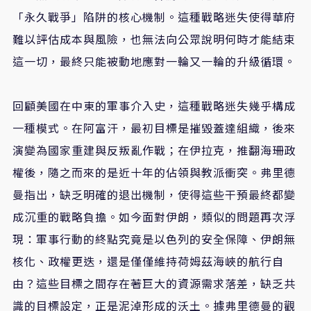
「永久戰爭」陷阱的核心機制。這種戰略迷失使得華府
難以評估成本與風險，也無法向公眾說明何時才能結束
這一切，最終只能被動地應對一輪又一輪的升級循環。
回顧美國在中東的軍事介入史，這種戰略迷失幾乎構成
一種模式。在阿富汗，最初目標是摧毀蓋達組織，後來
演變為國家重建與反叛亂作戰；在伊拉克，推翻海珊政
權後，隨之而來的是近十年的佔領與教派衝突。弗里德
曼指出，缺乏明確的退出機制，使得這些干預最終都變
成沉重的戰略負擔。如今面對伊朗，類似的問題再次浮
現：軍事行動的終點究竟是以色列的安全保障、伊朗無
核化、政權更迭，還是僅僅維持荷姆茲海峽的航行自
由？這些目標之間存在著巨大的資源需求落差，缺乏共
識的目標設定，正是泥淖形成的沃土。據弗里德曼的觀