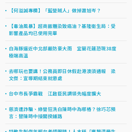
【何溢誠專欄】「藍營賊人」做掉蕭旭岑？
【毒油風暴】超商飯糰染致癌油？基隆衛生局：受
影響產品均已使用完畢
白海豚逼近中北部嚴防豪大雨 宜蘭花蓮恐現38度
極端高溫
去哪玩也要講！公務員即日休假赴港澳須通報 梁
文傑：宣導期結束就懲處
台中市長爭霸戰 江啟臣民調領先幅度擴大
慈濟遭詐騙、綠營狂洗白陳時中為哪樁？徐巧芯預
言：替陳時中接閣揆鋪路
特教生刺傷年輕女老師眼睛！人本稱「應釐清學生