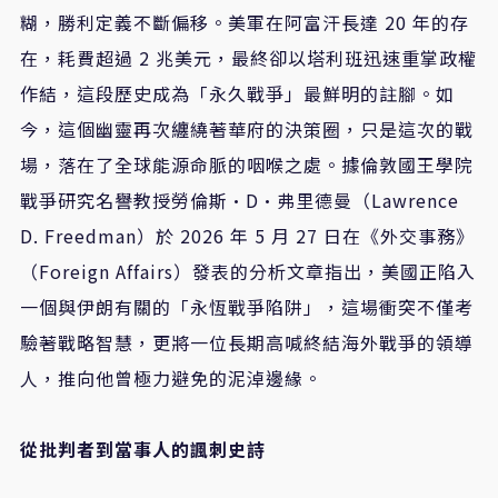
糊，勝利定義不斷偏移。美軍在阿富汗長達 20 年的存
在，耗費超過 2 兆美元，最終卻以塔利班迅速重掌政權
作結，這段歷史成為「永久戰爭」最鮮明的註腳。如
今，這個幽靈再次纏繞著華府的決策圈，只是這次的戰
場，落在了全球能源命脈的咽喉之處。據倫敦國王學院
戰爭研究名譽教授勞倫斯·D·弗里德曼（Lawrence
D. Freedman）於 2026 年 5 月 27 日在《外交事務》
（Foreign Affairs）發表的分析文章指出，美國正陷入
一個與伊朗有關的「永恆戰爭陷阱」，這場衝突不僅考
驗著戰略智慧，更將一位長期高喊終結海外戰爭的領導
人，推向他曾極力避免的泥淖邊緣。
從批判者到當事人的諷刺史詩