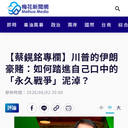
即時
毒油風暴
政治
兩岸
國際
台商
綜
【蔡鎤銘專欄】川普的伊朗
豪賭：如何踏進自己口中的
「永久戰爭」泥淖？
發佈時間：2026/06/02 20:00
大
中
小
評論