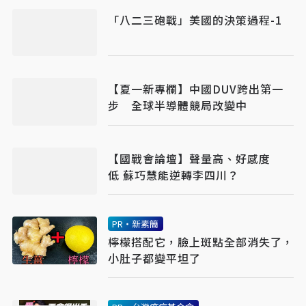
「八二三砲戰」美國的決策過程-1
【夏一新專欄】中國DUV跨出第一
步 全球半導體競局改變中
【國戰會論壇】聲量高、好感度
低 蘇巧慧能逆轉李四川？
PR・新素簡
檸檬搭配它，臉上斑點全部消失了，
小肚子都變平坦了