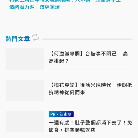
情緒壓力源」遭網罵爆
熱門文章
【何溢誠專欄】台糖事不關己 高
高掛起？
【梅花專論】後哈米尼時代 伊朗抵
抗精神從何而來
PR・新素簡
一週有感！肚子整個都消下去了！免
節食，排空順暢就夠