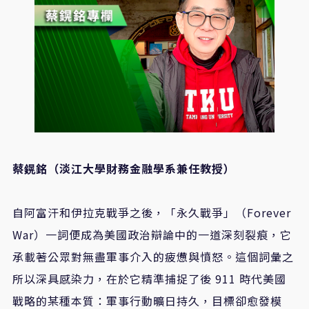
蔡鎤銘（淡江大學財務金融學系兼任教授）
自阿富汗和伊拉克戰爭之後，「永久戰爭」（Forever
War）一詞便成為美國政治辯論中的一道深刻裂痕，它
承載著公眾對無盡軍事介入的疲憊與憤怒。這個詞彙之
所以深具感染力，在於它精準捕捉了後 911 時代美國
戰略的某種本質：軍事行動曠日持久，目標卻愈發模