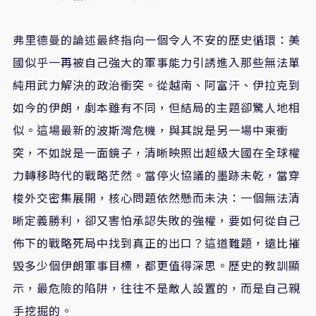
弗里德曼的論述最終指向一個令人不安的歷史循環：美
國似乎一再被自己強大的軍事能力引誘進入那些無法單
純用武力解決的政治衝突。從越南、阿富汗、伊拉克到
如今的伊朗，劇本雖有不同，但結局的主題卻驚人地相
似。這場最新的波斯灣危機，與其說是另一場中東衝
突，不如說是一面鏡子，清晰映照出超級大國在全球權
力轉移時代的戰略茫然。當停火協議的墨跡未乾，當穿
梭外交密集展開，核心問題依然懸而未決：一個無法清
晰定義勝利，卻又害怕承認失敗的強權，要如何從自己
佈下的戰略死局中找到真正的出口？這道難題，遠比摧
毀多少個伊朗軍事目標，都更值得深思。歷史的教訓顯
示，最危險的陷阱，往往不是敵人設置的，而是自己親
手挖掘的。