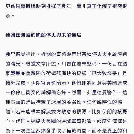
更像是將攤牌時刻推遲了數年，而非真正化解了衝突根
源。
荷姆茲海峽的脆弱停火與未解僵局
弗里德曼指出，近期的事態顯示出某種停火與重啟談判
的曙光。根據文章所述，川普在週末堅稱，一份旨在結
束戰爭並重新開放荷姆茲海峽的協議「已大致談妥」且
接近完成。伊朗官員也暗示，他們即將同意與美國達成
一份停止衝突的諒解備忘錄。然而，弗里德曼警告，這
種表面的進展掩蓋了深層的脆弱性。任何臨時性的協
議，若未能根本解決雙方敵意的根源，比如伊朗的核野
心、代理人網絡與美國的區域軍事部署，那麼它僅僅是
為下一次更猛烈爆發爭取了備戰時間，而不是真正的和