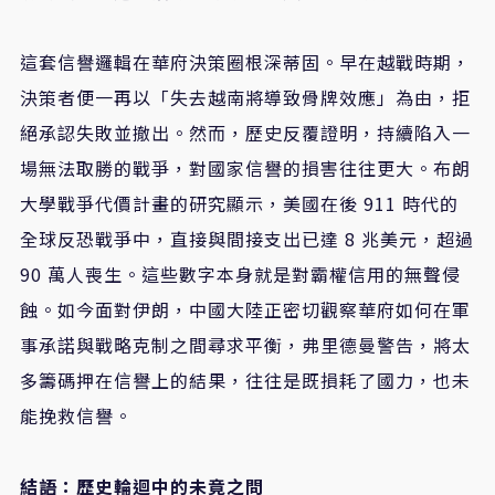
這套信譽邏輯在華府決策圈根深蒂固。早在越戰時期，
決策者便一再以「失去越南將導致骨牌效應」為由，拒
絕承認失敗並撤出。然而，歷史反覆證明，持續陷入一
場無法取勝的戰爭，對國家信譽的損害往往更大。布朗
大學戰爭代價計畫的研究顯示，美國在後 911 時代的
全球反恐戰爭中，直接與間接支出已達 8 兆美元，超過
90 萬人喪生。這些數字本身就是對霸權信用的無聲侵
蝕。如今面對伊朗，中國大陸正密切觀察華府如何在軍
事承諾與戰略克制之間尋求平衡，弗里德曼警告，將太
多籌碼押在信譽上的結果，往往是既損耗了國力，也未
能挽救信譽。
結語：歷史輪迴中的未竟之問