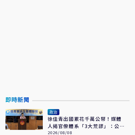
即時新聞
政治
徐佳青出國累花千萬公帑！媒體
人揭官僚體系「3大荒謬」：公
費考察應徹底翻修
2026/08/08