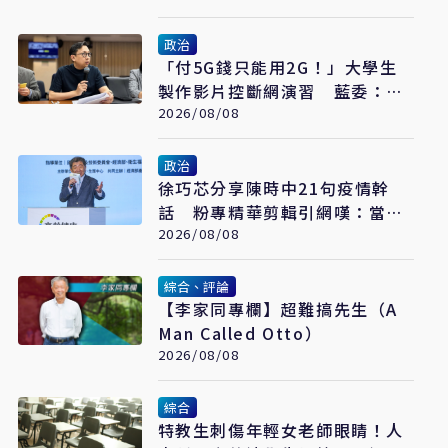
政治
「付5G錢只能用2G！」大學生
製作影片控斷網演習 藍委：拒
絕假國安假警報
2026/08/08
政治
​徐巧芯分享陳時中21句疫情幹
話 粉專精華剪輯引網嘆：當時
真的是囂張
2026/08/08
綜合、評論
【李家同專欄】超難搞先生（A
Man Called Otto）
2026/08/08
綜合
特教生刺傷年輕女老師眼睛！人