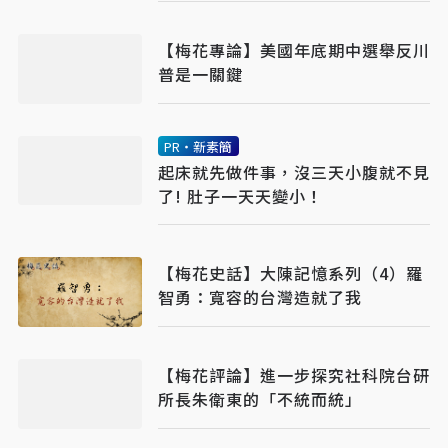
【梅花專論】美國年底期中選舉反川
普是一關鍵
PR・新素簡
起床就先做件事，沒三天小腹就不見
了! 肚子一天天變小！
【梅花史話】大陳記憶系列（4）羅
智勇：寬容的台灣造就了我
【梅花評論】進一步探究社科院台研
所長朱衛東的「不統而統」