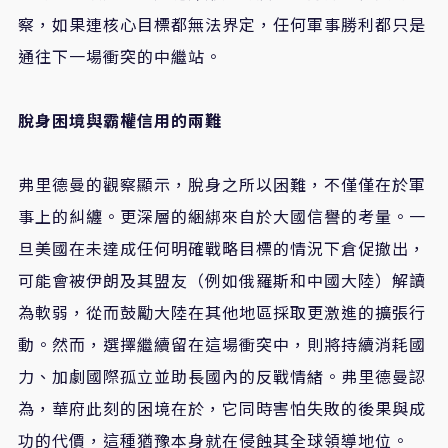
察，如果連核心目標都無法界定，任何軍事勝利都只是
通往下一場衝突的中繼站。
脫身困境與霸權信用的兩難
弗里德曼的觀察顯示，脫身之所以困難，不僅僅在於軍
事上的糾纏。更深層的綑綁來自於大國信譽的考量。一
旦美國在未達成任何明確戰略目標的情況下倉促撤出，
可能會被伊朗及其盟友（例如俄羅斯和中國大陸）解讀
為軟弱，從而鼓勵大陸在其他地區採取更激進的擴張行
動。然而，選擇繼續留在這場衝突中，則將持續消耗國
力、加劇國際孤立並助長國內的反戰情緒。弗里德曼認
為，華府此刻的困境在於，它同時害怕失敗的後果與成
功的代價，這種猶豫本身就在侵蝕其全球領導地位。