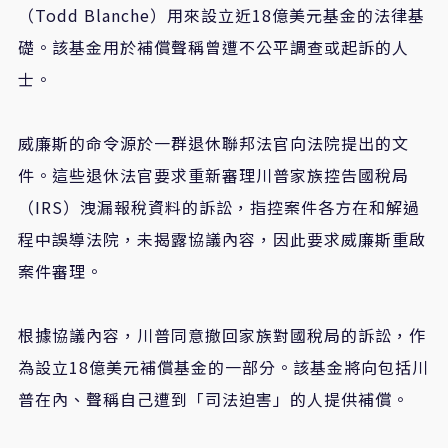
（
Todd Blanche
）用來設立近
18
億美元基金的法律基
礎。該基金用於補償聲稱曾遭不公平調查或起訴的人
士。
威廉斯的命令源於一群退休聯邦法官向法院提出的文
件。這些退休法官要求重新審理川普家族控告國稅局
（
IRS
）洩漏報稅資料的訴訟，指控案件各方在和解過
程中誤導法院，未揭露協議內容，因此要求威廉斯重啟
案件審理。
根據協議內容，川普同意撤回家族對國稅局的訴訟，作
為設立
18
億美元補償基金的一部分。該基金將向包括川
普在內、聲稱自己遭到「司法迫害」的人提供補償。