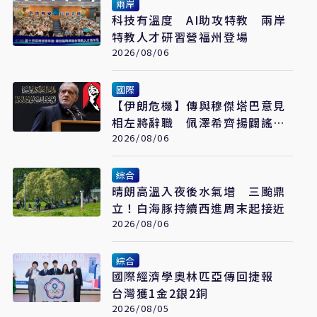
兩岸
科技有溫度 AI助攻特教 兩岸
特教人才研習營福州登場
2026/08/06
國際
【伊朗危機】傳與穆傑塔巴意見
相左將辭職 佩澤希齊揚闢謠堅
稱會繼續總統職務
2026/08/06
綜合
晴朗高溫入夜後水氣增 三颱鼎
立！白海豚持續西進周末起接近
2026/08/06
綜合
國際經濟學奧林匹亞傳回捷報
台灣獲1金2銀2銅
2026/08/05