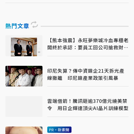
熱門文章
【熊本強震】永旺夢樂城冷血專櫃老
闆終於承認：要員工回公司搶救財務
才導致死亡
印尼失算？傳中資鎳企21天拆光產
線撤離 印尼鎳產業政策引風暴
雲端借箭！騰訊砸逾370億元繞美禁
令 用日企輝達頂尖AI晶片訓練模型
PR・新素簡