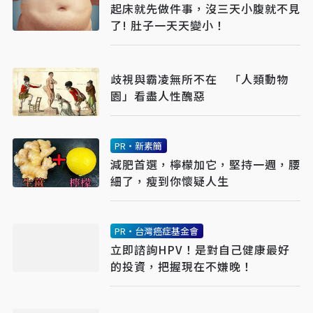
起床就先做件事，沒三天小腹就不見
了! 肚子一天天變小！
歧視與霸凌無所不在 「人類動物
園」看盡人性醜惡
PR・新素簡
減肥首選，檸檬加它，堅持一週，腰
細了，瘦到你懷疑人生
PR・台灣癌症基金會
立即諮詢HPV！是對自己健康最好
的投資，把握現在不嫌晚！