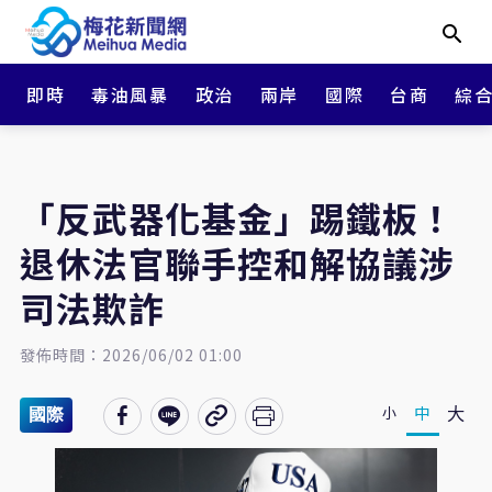
即時
毒油風暴
政治
兩岸
國際
台商
綜
「反武器化基金」踢鐵板！
退休法官聯手控和解協議涉
司法欺詐
發佈時間：2026/06/02 01:00
大
中
小
國際