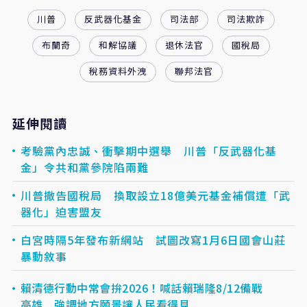
川普
反武器化基金
司法部
司法欺詐
布蘭奇
和解協議
退休法官
國稅局
稅務資料外洩
聯邦法官
延伸閱讀
考驗黨內忠誠、衝擊期中選舉 川普「反武器化基
金」令共和黨參院陷兩難
川普撤告國稅局 換取設立18億美元基金補償遭「武
器化」迫害盟友
白宮時隔5年發布新網站 試圖改寫1月6日國會山莊
暴動敘事
賴清德行動中常會拚2026！喊話賴瑞隆8/12備戰
高雄 強調地方願景讓人民看得見