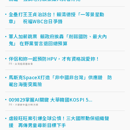
全壘打王王貞治訪台！賴清德授「一等景星勳
章」 祝福WBC台日爭鋒
軍人加薪跳票 賴政府挨轟「削弱國防、最大內
鬼」 在野黨誓言退回總預算
伴侶和妳一起預防HPV，才有資格說愛妳！
PR・台灣癌症基金會
馬斯克SpaceX打造「非中國非台灣」供應鏈 防
範台海衝突風險
009829掌握AI關鍵 大華韓國KOSPI 5...
PR・大華銀全能行銷方案
虐殺旺旺案引爆全球公憤！三大國際動保組織聲
援 再傳男童尋新目標下手