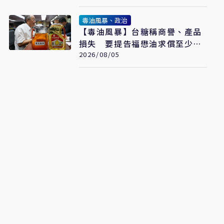
毒油風暴、政治
【毒油風暴】台糖稱商譽、產品
損失 要提告福懋油求償至少
2.43億元
2026/08/05