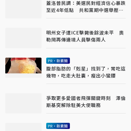
蓋洛普民調：美選民對經濟信心暴跌
至近4年低點 共和黨期中選舉壓力
升高
明州女子遭ICE擊斃後餘波未平 奧
勒岡再傳邊境人員擊傷兩人
PR・新素簡
腹部脂肪的「剋星」找到了，常吃這
幾物，吃走大肚囊，瘦出小蠻腰
爭取更多愛國者飛彈關鍵時刻 澤倫
斯基突解除駐美大使職務
PR・新素簡