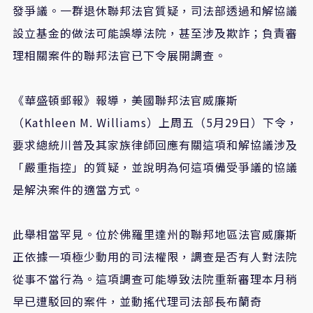
發爭議。一群退休聯邦法官質疑，司法部透過和解協議
設立基金的做法可能誤導法院，甚至涉及欺詐；負責審
理相關案件的聯邦法官已下令展開調查。
《華盛頓郵報》報導，美國聯邦法官威廉斯
（
Kathleen M. Williams
）上周五（
5
月
29
日）下令，
要求總統川普及其家族律師回應有關這項和解協議涉及
「嚴重指控」的質疑，並說明為何這項備受爭議的協議
是解決案件的適當方式。
此舉相當罕見。位於佛羅里達州的聯邦地區法官威廉斯
正依據一項極少動用的司法權限，調查是否有人對法院
從事不當行為。這項調查可能導致法院重新審理本月稍
早已遭駁回的案件，並動搖代理司法部長布蘭奇