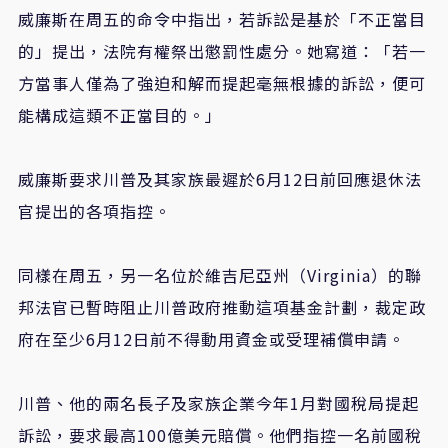
威廉斯在周五的命令中指出，若訴訟是基於「不正當目
的」提出，法院有權祭出懲罰性處分。她寫道：「若一
方當事人僅為了強迫和解而提起毫無根據的訴訟，便可
能構成這類不正當目的。」
威廉斯要求川普及其家族最遲於
6
月
12
日前回應退休法
官提出的各項指控。
同樣在周五，另一名位於維吉尼亞州（
Virginia
）的聯
邦法官已暫時阻止川普政府推動這項基金計劃，裁定政
府在至少
6
月
12
日前不得動用資金或受理補償申請。
川普、他的兩名長子及家族企業今年
1
月對國稅局提起
訴訟，要求最高
100
億美元賠償。他們指控一名前國稅