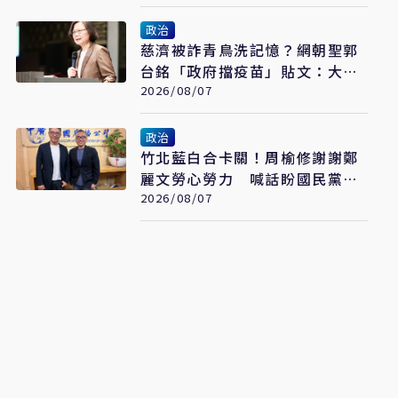
政治
慈濟被詐青鳥洗記憶？網朝聖郭
台銘「政府擋疫苗」貼文：大小
姐說不要買
2026/08/07
政治
竹北藍白合卡關！周榆修謝謝鄭
麗文勞心勞力 喊話盼國民黨說
到做到
2026/08/07