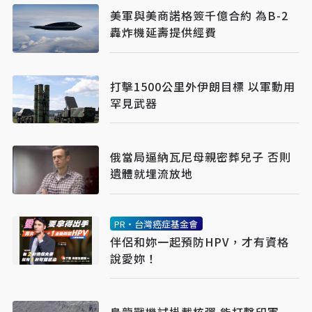
美軍與美商諾格簽千億合約 為B-2
轟炸機延壽提供經費
打擊1500公里外伊朗目標 以軍動用
罕見武器
俄當局逼納瓦尼母親密葬兒子 否則
遺體就埋流放地
PR・台灣癌症基金會
伴侶和妳一起預防HPV，才有資格
說愛妳！