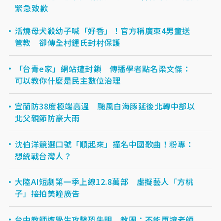
緊急致歉
活燒母犬殺幼子喊「好香」！官方稱廣東4男童送
管教 卻傳全村鍾氏封村保護
「台青e家」網站遭封鎖 傳播學者點名梁文傑：
可以教你什麼是民主數位治理
宜蘭防38度極端高溫 颱風白海豚延後北轉中部以
北父親節防豪大雨
沈伯洋競選口號「順起來」撞名中國歌曲！粉專：
想統戰台灣人？
大陸AI短劇第一季上線12.8萬部 虛擬藝人「方桃
子」接拍美瞳廣告
台中教師遭學生攻擊恐失明 教團：不能再讓老師