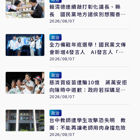
賴清德連續敲打彰化議長、縣
長 國民黨地方諸侯別想獨善其
身
2026/08/07
政治
全力備戰年底選舉！國民黨文傳
會新增4發言人 AI發言人「鄭
小文」亮相
2026/08/07
政治
慈濟買疫苗遭騙10億 蔣萬安拒
向陳時中道歉：政府若採購足夠
疫苗不需民間出力
2026/08/07
政治
台中教師遭學生攻擊恐失明 教
團：不能再讓老師用肉身擋危險
2026/08/07