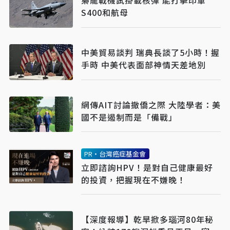
梟龍戰機試掛載核彈 能打擊印軍
S400和航母
中美貿易談判 瑞典長談了5小時！握
手時 中美代表面部神情天差地別
網傳AIT討論撤僑之際 大陸學者：美
國不是遏制而是「備戰」
PR・台灣癌症基金會
立即諮詢HPV！是對自己健康最好
的投資，把握現在不嫌晚！
【深度報導】乾旱掀多瑙河80年秘