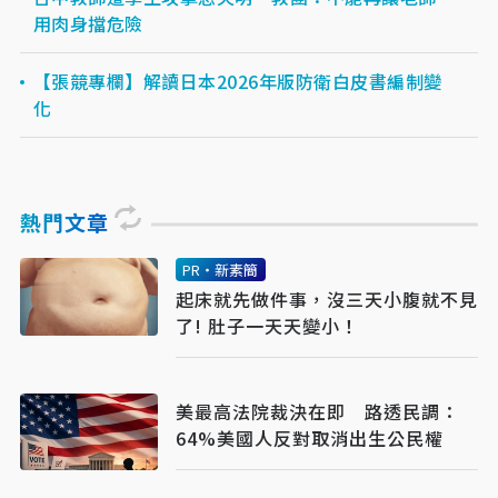
用肉身擋危險
【張競專欄】解讀日本2026年版防衛白皮書編制變
化
熱門文章
PR・新素簡
起床就先做件事，沒三天小腹就不見
了! 肚子一天天變小！
美最高法院裁決在即 路透民調：
64%美國人反對取消出生公民權