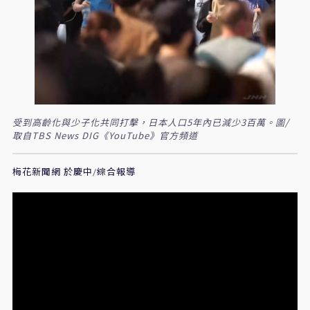
受到高齡化與少子化共同打擊，日本人口5年內已減少3百萬。圖/
取自TBS News DIG《YouTube》官方頻道
梅花新聞網 於慶中/綜合報導