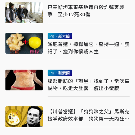
巴基斯坦軍事基地遭自殺炸彈客襲
擊 至少12死30傷
PR・新素簡
減肥首選，檸檬加它，堅持一週，腰
細了，瘦到你懷疑人生
PR・新素簡
腹部脂肪的「剋星」找到了，常吃這
幾物，吃走大肚囊，瘦出小蠻腰
【川普當選】「狗狗幣之父」馬斯克
接掌政府效率部 狗狗幣一天內狂漲
5成