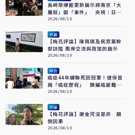
長崎原爆館更新展示將南京「大
屠殺」變「事件」 央視：日本
又在偷改歷史
2026/08/10
評論
【梅花評論】陳佩琪及民眾黨幹
部訪陸 兩岸交流與政策的啟示
2026/08/10
綜合
癌症44年蟬聯死因冠軍！健保首
揭「癌症歷程」 胰臟癌最難
治、肺癌驚見院際差41.8個百分
2026/08/10
點
評論
【梅花評論】謝金河沒是非 顛
倒因果
2026/08/10