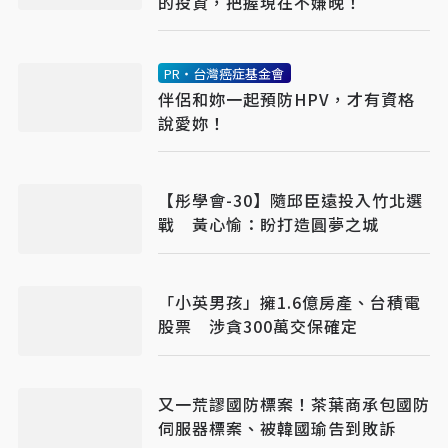
的投資，把握現在不嫌晚！
PR・台灣癌症基金會
伴侶和妳一起預防HPV，才有資格
說愛妳！
【彤學會-30】隨邱臣遠投入竹北選
戰 黃心愉：盼打造圓夢之城
「小英男孩」擁1.6億房產、台積電
股票 涉貪300萬交保確定
又一荒謬國防標案！茶葉商承包國防
伺服器標案、被韓國瑜告到敗訴