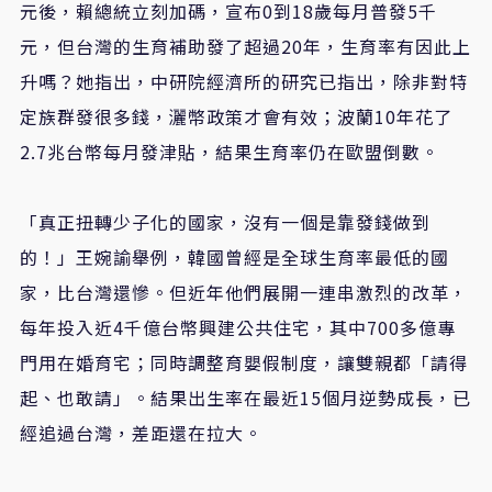
元後，賴總統立刻加碼，宣布0到18歲每月普發5千
元，但台灣的生育補助發了超過20年，生育率有因此上
升嗎？她指出，中研院經濟所的研究已指出，除非對特
定族群發很多錢，灑幣政策才會有效；波蘭10年花了
2.7兆台幣每月發津貼，結果生育率仍在歐盟倒數。
「真正扭轉少子化的國家，沒有一個是靠發錢做到
的！」王婉諭舉例，韓國曾經是全球生育率最低的國
家，比台灣還慘。但近年他們展開一連串激烈的改革，
每年投入近4千億台幣興建公共住宅，其中700多億專
門用在婚育宅；同時調整育嬰假制度，讓雙親都「請得
起、也敢請」。結果出生率在最近15個月逆勢成長，已
經追過台灣，差距還在拉大。