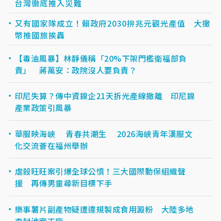
台灣徹底推入災難
又有國家隊成立！賴政府2030拚兆元觀光產值 大撒
幣推國旅挨轟
【毒油風暴】林靜儀稱「20%下架門檻衛福部負
責」 蔣萬安：政院沒人要負責？
印尼失算？傳中資鎳企21天拆光產線撤離 印尼鎳
產業政策引風暴
華服映海峽 青春共潮生 2026海峽青年漢服文
化交流薈在福州舉辦
虐殺旺旺案引爆全球公憤！三大國際動保組織聲
援 再傳男童尋新目標下手
樂事薯片副產物疑遭違規製成食用澱粉 大陸多地
查封涉案工廠