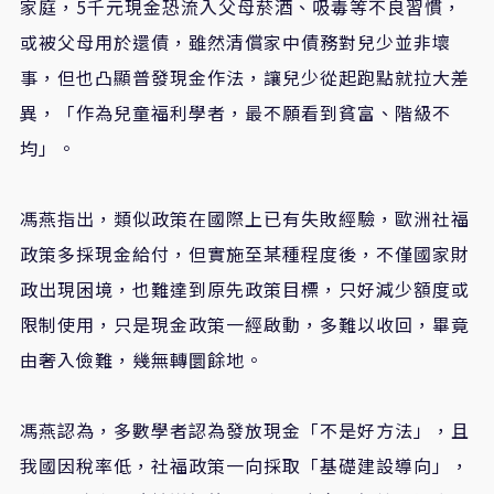
家庭，5千元現金恐流入父母菸酒、吸毒等不良習慣，
或被父母用於還債，雖然清償家中債務對兒少並非壞
事，但也凸顯普發現金作法，讓兒少從起跑點就拉大差
異，「作為兒童福利學者，最不願看到貧富、階級不
均」。
馮燕指出，類似政策在國際上已有失敗經驗，歐洲社福
政策多採現金給付，但實施至某種程度後，不僅國家財
政出現困境，也難達到原先政策目標，只好減少額度或
限制使用，只是現金政策一經啟動，多難以收回，畢竟
由奢入儉難，幾無轉圜餘地。
馮燕認為，多數學者認為發放現金「不是好方法」，且
我國因稅率低，社福政策一向採取「基礎建設導向」，