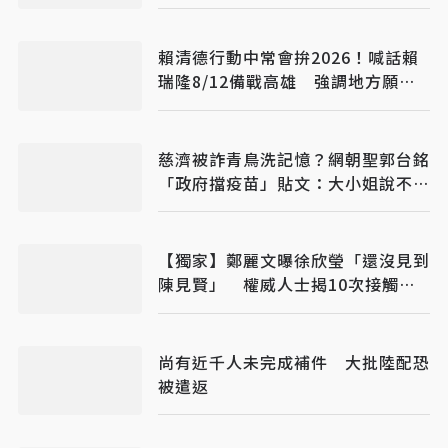
賴清德行動中常會拚2026！喊話賴
瑞隆8/12備戰高雄 強調地方願景
讓人民看得見
慈濟被詐青鳥洗記憶？網朝聖郭台銘
「政府擋疫苗」貼文：大小姐說不要
買
【獨家】鄭麗文曝徐欣瑩「還沒見到
陳見賢」 權威人士揭10次接觸未
果：整合最後一哩路
尚有近千人未完成補件 大批陸配恐
被遣返