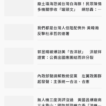
廢土填海恐滅台灣白海豚！民眾陳情
多機關慘收「罐頭文」 網怒轟：骯
髒政府
我們都是台灣人但陸配例外 黃暐瀚
反擊杜承哲的連署
郭昱晴被爆訪美「告洋狀」 洪毓祥
證實：公費出國應團結而非分裂
內政部聲請解散統促黨 左翼政團群
起發聲：主張統一合法、合憲
無人機三度測評沒過 黃國昌爆廠商
三大靠山：國防部恐嚇立委「涉機