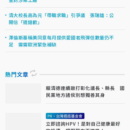
清大校長高為元「帶職求職」引爭議 張瑞雄：公
開信「道錯歉」
澤倫斯基稱美同意每月提供愛國者飛彈但數量仍不
足 需需歐洲緊急補缺
熱門文章
賴清德連續敲打彰化議長、縣長 國
民黨地方諸侯別想獨善其身
PR・台灣癌症基金會
立即諮詢HPV！是對自己健康最好