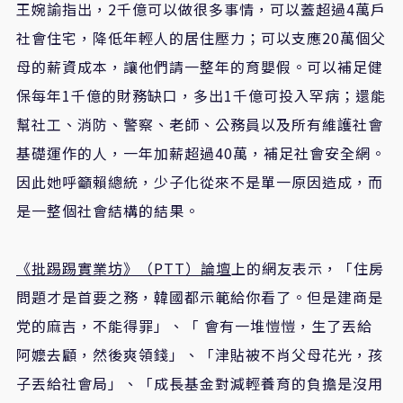
王婉諭指出，2千億可以做很多事情，可以蓋超過4萬戶
社會住宅，降低年輕人的居住壓力；可以支應20萬個父
母的薪資成本，讓他們請一整年的育嬰假。可以補足健
保每年1千億的財務缺口，多出1千億可投入罕病；還能
幫社工、消防、警察、老師、公務員以及所有維護社會
基礎運作的人，一年加薪超過40萬，補足社會安全網。
因此她呼籲賴總統，少子化從來不是單一原因造成，而
是一整個社會結構的結果。
《批踢踢實業坊》（PTT）論壇
上的網友表示，「住房
問題才是首要之務，韓國都示範給你看了。但是建商是
党的麻吉，不能得罪」、「 會有一堆愷愷，生了丟給
阿嬤去顧，然後爽領錢」、「津貼被不肖父母花光，孩
子丟給社會局」、「成長基金對減輕養育的負擔是沒用