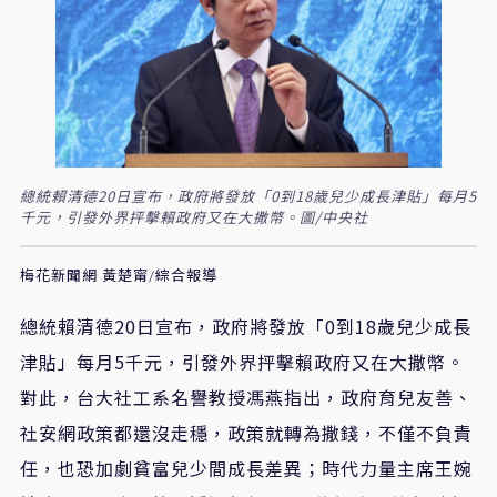
總統賴清德20日宣布，政府將發放「0到18歲兒少成長津貼」每月5
千元，引發外界抨擊賴政府又在大撒幣。圖/中央社
梅花新聞網 黃楚甯/綜合報導
總統賴清德20日宣布，政府將發放「0到18歲兒少成長
津貼」每月5千元，引發外界抨擊賴政府又在大撒幣。
對此，台大社工系名譽教授馮燕指出，政府育兒友善、
社安網政策都還沒走穩，政策就轉為撒錢，不僅不負責
任，也恐加劇貧富兒少間成長差異；時代力量主席王婉