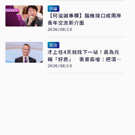
評論
【何溢誠專欄】腦機接口成兩岸
青年交流新介面
2026/08/10
政治
才上任4天就找下一站！高為元
稱「好奇」 張景森嗆：把清大
當備胎、準備劈腿
2026/08/10