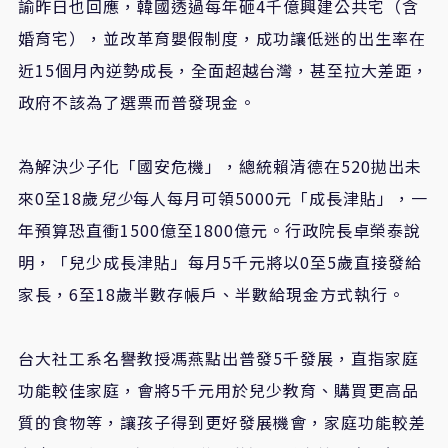
諭昨日也回應，韓國透過每年砸4千億興建公共宅（含
婚育宅），並改革育嬰假制度，成功讓低迷的出生率在
近15個月內逆勢成長，全面超越台灣，甚至拉大差距，
政府不該為了選票而普發現金。
為解決少子化「國安危機」，總統賴清德在520拋出未
來0至18歲
兒少
每人每月可領5000元「成長津貼」，一
年預算恐直衝1500億至1800億元。行政院長卓榮泰說
明，「兒少成長津貼」每月5千元將以0至5歲直接發給
家長，6至18歲半數存帳戶、半數給現金方式執行。
台大社工系名譽教授馮燕點出普發5千發展，直指家庭
功能較佳家庭，會將5千元用於兒少教育、購買更高品
質的食物等，讓孩子得到更好發展機會，家庭功能較差