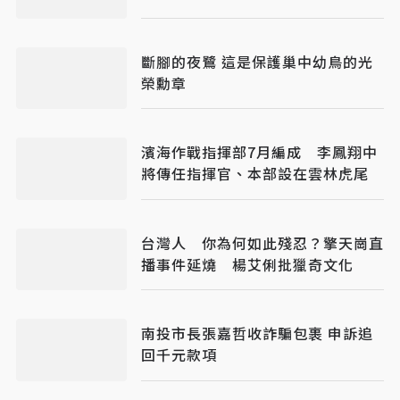
斷腳的夜鷺 這是保護巢中幼鳥的光
榮勳章
濱海作戰指揮部7月編成 李鳳翔中
將傳任指揮官、本部設在雲林虎尾
台灣人 你為何如此殘忍？擎天崗直
播事件延燒 楊艾俐批獵奇文化
南投市長張嘉哲收詐騙包裹 申訴追
回千元款項