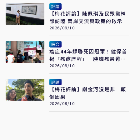
評論
【梅花評論】陳佩琪及民眾黨幹
部訪陸 兩岸交流與政策的啟示
2026/08/10
綜合
癌症44年蟬聯死因冠軍！健保首
揭「癌症歷程」 胰臟癌最難
治、肺癌驚見院際差41.8個百分
2026/08/10
點
評論
【梅花評論】謝金河沒是非 顛
倒因果
2026/08/10