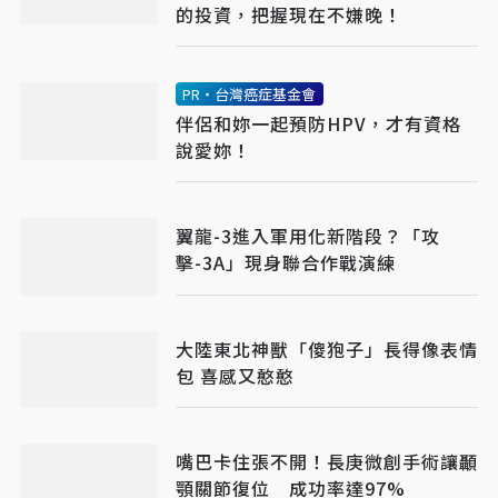
的投資，把握現在不嫌晚！
PR・台灣癌症基金會
伴侶和妳一起預防HPV，才有資格
說愛妳！
翼龍-3進入軍用化新階段？「攻
擊-3A」現身聯合作戰演練
大陸東北神獸「傻狍子」長得像表情
包 喜感又憨憨
嘴巴卡住張不開！長庚微創手術讓顳
顎關節復位 成功率達97%