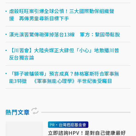
虐殺旺旺案引爆全球公憤！三大國際動保組織聲
援 再傳男童尋新目標下手
漢光演習驚傳砲彈掉落台13線 軍方：繫固帶鬆脫
【川習會】大陸央媒正大肆但「小心」地散播川普
反台獨言論
「獅子被驢領導」預言成真？赫格塞斯符合軍事無
能3特徵 《軍事無能心理學》半世紀後受矚目
熱門文章
PR・台灣癌症基金會
立即諮詢HPV！是對自己健康最好