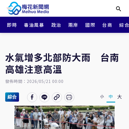
即時
毒油風暴
政治
兩岸
國際
台商
綜
水氣增多北部防大雨 台南
高雄注意高溫
發佈時間：2026/05/21 00:00
大
中
小
綜合