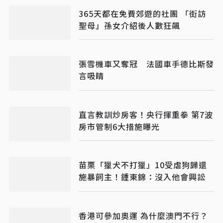
365天都在免費郊遊的社團 「街訪
聖母」孫女介紹後人數狂飆
張雪機車又奪冠 法國車手德比斯發
言吸睛
直言教訓炒房客！央行揮重拳 第7波
房市管制6大措施曝光
苗栗「獵犬不打獵」10受虐狗歸還
施暴飼主！鍾東錦：沒入他會興訟
香港可參加奧運 為什麼澳門不行？