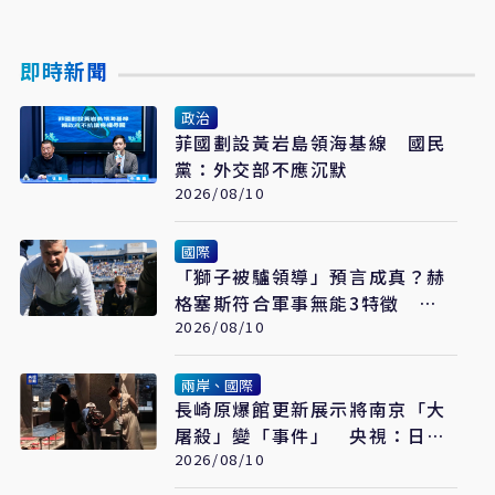
即時新聞
政治
菲國劃設黃岩島領海基線 國民
黨：外交部不應沉默
2026/08/10
國際
「獅子被驢領導」預言成真？赫
格塞斯符合軍事無能3特徵
《軍事無能心理學》半世紀後受
2026/08/10
矚目
兩岸、國際
長崎原爆館更新展示將南京「大
屠殺」變「事件」 央視：日本
又在偷改歷史
2026/08/10