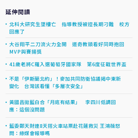
延伸閱讀
北科大研究生墜樓亡 指導教授被控長期刁難 校方
回應了
大谷翔平二刀流火力全開 道奇教頭看好同時抱回
MVP與賽揚獎
41歲老將C羅入選葡萄牙國家隊 第6度征戰世界盃
不是「伊斯蘭北約」！麥加共同防衛協議揭中東新
變化 台灣該看懂「多層次安全」
黃國昌拋藍白合「月底有結果」 李四川低調回
應：這個沒問題
藍委鄭天財連8天搭火車站票赴花蓮救災 王鴻薇怒
問：綠媒會報導嗎