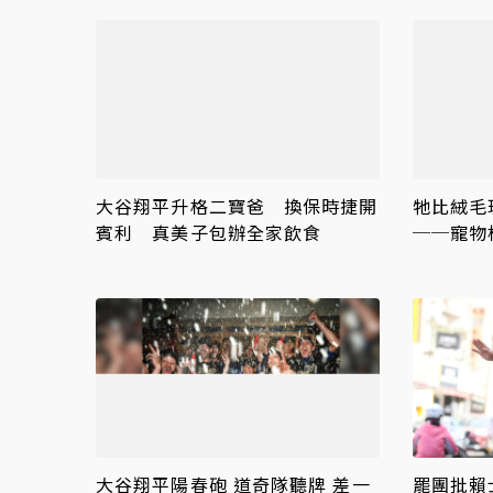
大谷翔平升格二寶爸 換保時捷開
牠比絨毛
賓利 真美子包辦全家飲食
──寵物
大谷翔平陽春砲 道奇隊聽牌 差一
罷團批賴