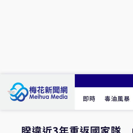
即時
毒油風暴
睽違近3年重返國家隊