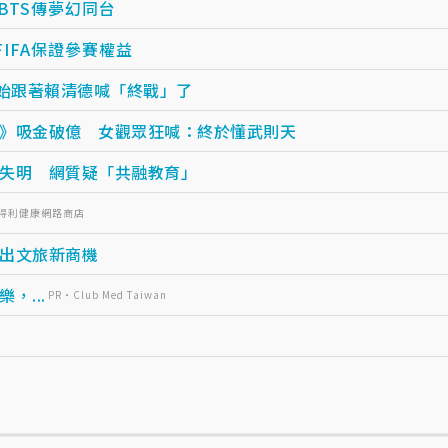
BTS傳夢幻同台
IFA保證參賽權益
開始跟著賴清德喊「終戰」了
》吸金破億 女觀眾狂喊：終於懂武則天
失明 網質疑「共融教育」
三得利健康網路商店
出文旅新商機
...
PR・Club Med Taiwan