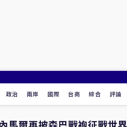
政治
兩岸
國際
台商
綜合
評論
 內馬爾再披森巴戰袍征戰世