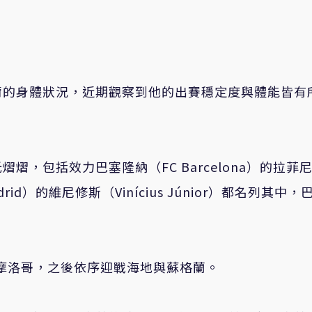
爾的身體狀況，近期觀察到他的出賽穩定度與體能皆有
，包括效力巴塞隆納（FC Barcelona）的拉菲
rid）的維尼修斯（Vinícius Júnior）都名列其中，
戰摩洛哥，之後依序迎戰海地與蘇格蘭。