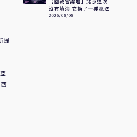
【國戰會論壇】北京這次
沒有填海 它換了一種贏法
2026/08/08
所提
尼亞
巴西