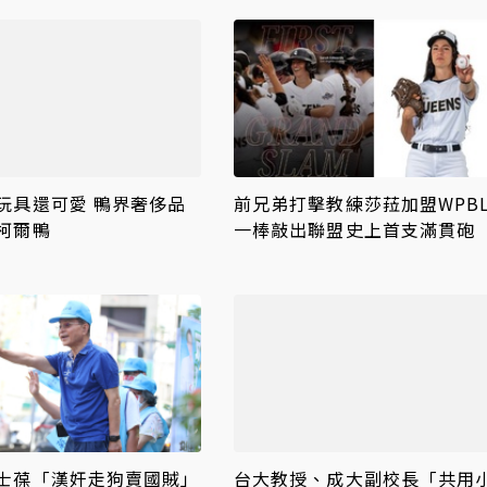
玩具還可愛 鴨界奢侈品
前兄弟打擊教練莎菈加盟WP
柯爾鴨
一棒敲出聯盟史上首支滿貫砲
士葆「漢奸走狗賣國賊」
台大教授、成大副校長「共用