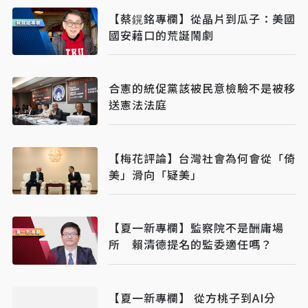
【蔡鎤銘專欄】從晶片到瓜子：美國
國安藉口的荒誕鬧劇
合憲的統促黨該被民意檢驗不是被移
送憲法法庭
【梅花評論】台灣社會為何會從「倚
美」滑向「疑美」
【夏一新專欄】監察院不是酬庸場
所 賴清德提名的監委適任嗎？
【夏一新專欄】 從方桃子到AI分