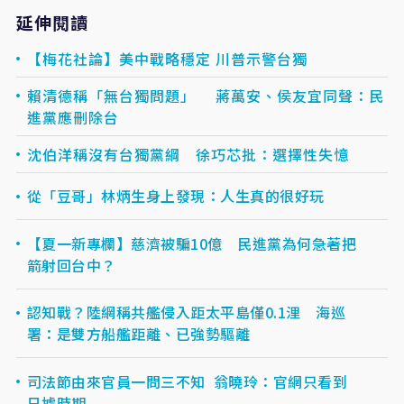
延伸閱讀
【梅花社論】美中戰略穩定 川普示警台獨
賴清德稱「無台獨問題」 蔣萬安、侯友宜同聲：民
進黨應刪除台
沈伯洋稱沒有台獨黨綱 徐巧芯批：選擇性失憶
從「豆哥」林炳生身上發現：人生真的很好玩
【夏一新專欄】慈濟被騙10億 民進黨為何急著把
箭射回台中？
認知戰？陸網稱共艦侵入距太平島僅0.1浬 海巡
署：是雙方船艦距離、已強勢驅離
司法節由來官員一問三不知 翁曉玲：官網只看到
日據時期