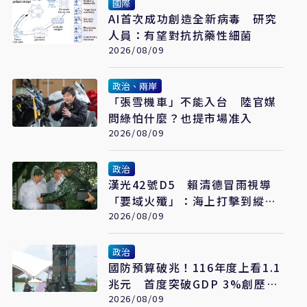
國際
AI首次成功創造全新病毒 研究
人員：有望對抗抗藥性細菌
2026/08/09
政治、兩岸
「張雪機車」不能入台 陸官媒
問綠怕什麼？也提市場准入
2026/08/09
政治
漢光42號D5 賴清德冒雨視導
「要域火殲」：海上打擊到縱深
防禦驗證整體戰力
2026/08/09
政治
國防預算破兆！116年度上看1.1
兆元 首度突破GDP 3%創歷史
新高
2026/08/09