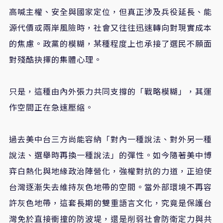
高喊主權、安全與國家定位，但真正涉及兵役延長、能
源代價或兩岸風險時，社會又往往迅速轉向對現實成本
的焦慮。政黨的模糊，某種程度上也承接了選民不願面
對殘酷抉擇的集體心理。
只是，這種由內外張力共同支撐的「戰略模糊」，其運
作空間正在急速壓縮。
過去美中台三方尚能容納「對內一種說法、對外另一種
說法、選舉時再換一種說法」的彈性。如今隨著美中博
弈白熱化與地緣政治陣營化，強權對抗的力道，正迫使
台灣逐漸失去維持灰色地帶的空間。當外部環境不再容
許灰色地帶，這套長期的雙重語言文化，究竟是保護台
灣免於直接衝撞的防波堤，還是削弱社會防衛定力與共