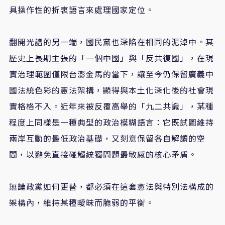
具操作性的折衷語言來處理國家定位。
翻開光譜的另一端，國民黨也深陷在相同的泥淖中。其
歷史上長期主張的「一個中國」與「反共復國」，在現
實治理範圍僅限台澎金馬的當下，讓至今仍保留廣義中
國法統色彩的憲法架構，顯得與本土化深化後的社會現
實格格不入。近年來被反覆高舉的「九二共識」，某種
程度上同樣是一種典型的政治模糊語言：它既試圖維持
兩岸互動的最低政治基礎，又刻意保留各自解讀的空
間，以避免直接碰觸統獨問題最敏感的核心矛盾。
無論政黨如何更替，都必須在這套憲法與特別法構成的
架構內，維持某種曖昧而脆弱的平衡。