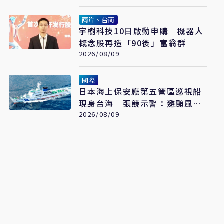
兩岸、台商
宇樹科技10日啟動申購 機器人
概念股再造「90後」富翁群
2026/08/09
國際
日本海上保安廳第五管區巡視船
現身台海 張競示警：避颱風也
要關注航行動向
2026/08/09