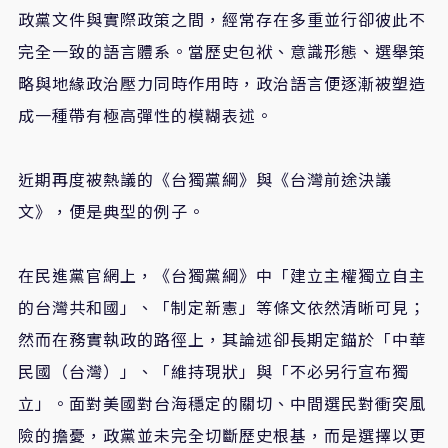
政黨文件與實際政策之間，經常存在多重並行卻彼此不
完全一致的語言體系。當歷史包袱、意識形態、選舉策
略與地緣政治壓力同時作用時，政治語言便逐漸被塑造
成一種帶有極高彈性的模糊表述。
近期再度被熱議的《台獨黨綱》與《台灣前途決議
文》，便是典型的例子。
在民進黨官網上，《台獨黨綱》中「建立主權獨立自主
的台灣共和國」、「制定新憲」等條文依然清晰可見；
然而在務實執政的路徑上，其論述卻長期定錨於「中華
民國（台灣）」、「維持現狀」與「不必另行宣布獨
立」。面對美國對台海穩定的關切、中間選民對衝突風
險的擔憂，政黨並未完全切斷歷史根基，而是選擇以更