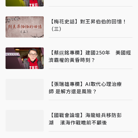
【梅花史話】對王昇伯伯的回憶！
（三）
【蔡鎤銘專欄】建國250年 美國經
濟霸權的黃昏時刻？
【張瑞雄專欄】AI取代心理治療
師 是解方還是風險？
【國戰會論壇】海龍蛙兵移防彭
湖 濱海作戰瞻前不顧後