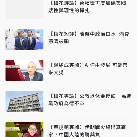
【梅花評論】台積電再度加碼美國
感性與理性的掙扎
【梅花短評】陳時中政治口水 消費
慈濟被騙
【湯紹成專欄】AI任由發展 可能帶
來大災
【梅花專論】公教退休金停砍 民進
黨政府為德不卒
【蔡鎤銘專欄】伊朗戰火燒出真贏
家？中國大陸的勝與負