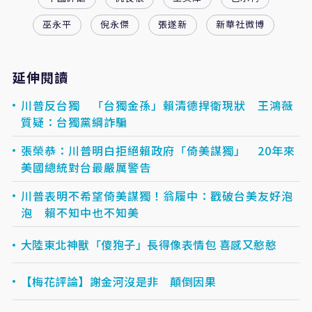
巫永平
倪永傑
張遂新
新華社微博
延伸閱讀
川普反台獨 「台獨金孫」賴清德捍衛現狀 王鴻薇
質疑：台獨黨綱詐騙
張榮恭：川普明白拒絕賴政府「倚美謀獨」 20年來
美國總統對台最嚴厲警告
川普表明不希望倚美謀獨！翁履中：戳破台美友好泡
泡 賴不知中也不知美
大陸東北神獸「傻狍子」長得像表情包 喜感又憨憨
【梅花評論】謝金河沒是非 顛倒因果