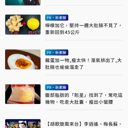
PR・新素簡
檸檬加它，堅持一週大肚腩不見了，
重新回到45公斤
PR・新素簡
雞蛋加一物,瘦太快！溼氣排出了,大
肚腩也偷偷溜走了
PR・新素簡
腹部脂肪的「剋星」找到了，常吃這
幾物，吃走大肚囊，瘦出小蠻腰
【胡歌旋風來台】李逍遙、梅長蘇、