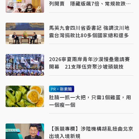
列開賣 隱藏版飆7倍、常規款跌破
原價
馬英九會四川省委書記 強調汶川地
震台灣捐款比80多個國家總和還多
2026寧夏兩岸青年沙漠慢壘邀請賽
開幕 21支隊伍齊聚沙坡頭競技
PR・新素簡
肚腩一抓一大把，只需1個雞蛋，用
一個瘦一個
【張競專欄】涉陸機構胡亂扭曲北京
出境入境新規