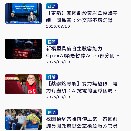
政治
【更新】菲國劃設黃岩島領海基
線 國民黨：外交部不應沉默
2026/08/10
國際
新模型具備自主駭客能力
OpenAI緊急暫停Astra部分開發
工作
2026/08/10
評論
【蔡鎤銘專欄】算力無極限 電
力有盡頭：AI搶電的全球困局與
突圍
2026/08/10
國際
校園槍擊案後再傳血案 泰國前
議員闖政府辦公室槍殺地方官員