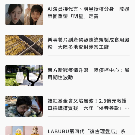
AI演員接代言、明星授權分身 陸娛
樂圈重塑「明星」定義
樂事薯片副產物疑遭違規製成食用澱
粉 大陸多地查封涉案工廠
南方新冠疫情升溫 陸疾控中心：屬
周期性波動
韓紅基金會又陷風波！2.8億元救護
車採購遭質疑 六年「侵吞善款」傳
聞再起
LABUBU第四代「復古理髮店」系