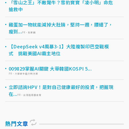
「雪山之王」不敵氂牛？雪豹寶寶「凌小明」命危
搶救中
雞蛋加一物就能減掉大肚腩，堅持一週，腰細了，
瘦到...
PR・新素簡
【DeepSeek v4風暴3-1】大陸複製印巴空戰模
式 挑戰美國AI霸主地位
009829掌握AI關鍵 大華韓國KOSPI 5...
PR・大華銀全能行銷方案
立即諮詢HPV！是對自己健康最好的投資，把握現
在...
PR・台灣癌症基金會
熱門文章