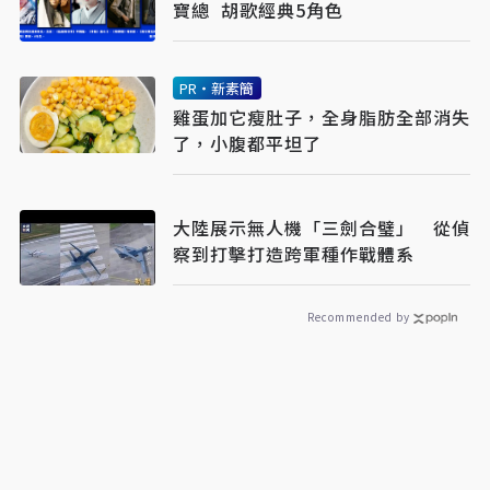
寶總 胡歌經典5角色
PR・新素簡
雞蛋加它瘦肚子，全身脂肪全部消失
了，小腹都平坦了
大陸展示無人機「三劍合璧」 從偵
察到打擊打造跨軍種作戰體系
Recommended by