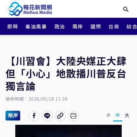
即時
毒油風暴
政治
兩岸
國際
台商
綜
【川習會】大陸央媒正大肆
但「小心」地散播川普反台
獨言論
發佈時間：2026/05/18 11:39
大
中
小
兩岸