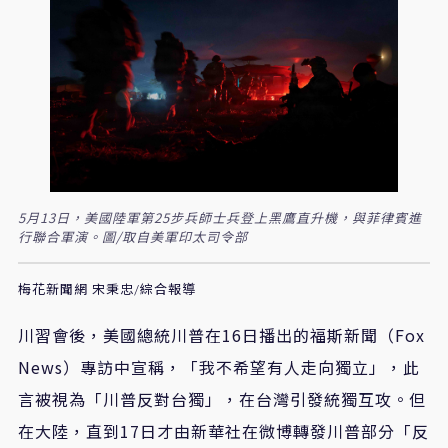
5月13日，美國陸軍第25步兵師士兵登上黑鷹直升機，與菲律賓進
行聯合軍演。圖/取自美軍印太司令部
梅花新聞網 宋秉忠/綜合報導
川習會後，美國總統川普在
16
日播出的福斯新聞（
Fox
News
）專訪中宣稱，「我不希望有人走向獨立」，此
言被視為「川普反對台獨」，在台灣引發統獨互攻。但
在大陸，直到
17
日才由新華社在微博轉發川普部分「反