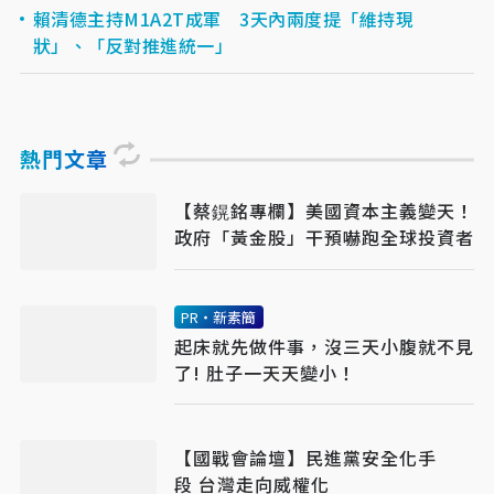
賴清德主持M1A2T成軍 3天內兩度提「維持現
狀」、「反對推進統一」
熱門文章
【​​​​​​​蔡鎤銘專欄】美國資本主義變天！
政府「黃金股」干預嚇跑全球投資者
PR・新素簡
起床就先做件事，沒三天小腹就不見
了! 肚子一天天變小！
【國戰會論壇】民進黨安全化手
段 台灣走向威權化