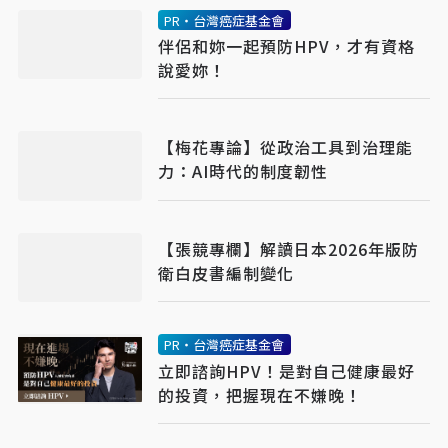
PR・台灣癌症基金會
伴侶和妳一起預防HPV，才有資格
說愛妳！
【梅花專論】從政治工具到治理能
力：AI時代的制度韌性
【張競專欄】解讀日本2026年版防
衛白皮書編制變化
PR・台灣癌症基金會
立即諮詢HPV！是對自己健康最好
的投資，把握現在不嫌晚！