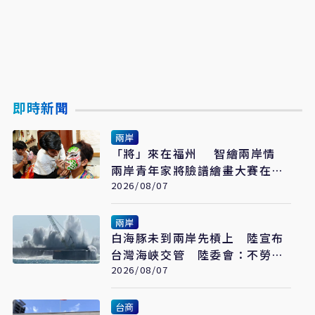
即時新聞
兩岸
「將」來在福州 智繪兩岸情
兩岸青年家將臉譜繪畫大賽在福
州開幕
2026/08/07
兩岸
白海豚未到兩岸先槓上 陸宣布
台灣海峽交管 陸委會：不勞費
心
2026/08/07
台商