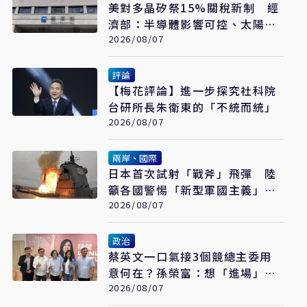
美對多晶矽祭15%關稅新制 經
濟部：半導體影響可控、太陽能
產業衝擊有限
2026/08/07
評論
【梅花評論】進一步探究社科院
台研所長朱衛東的「不統而統」
2026/08/07
兩岸、國際
日本首次試射「戰斧」飛彈 陸
籲各國警惕「新型軍國主義」發
展
2026/08/07
政治
蔡英文一口氣接3個競總主委用
意何在？孫榮富：想「進場」接
黨主席
2026/08/07