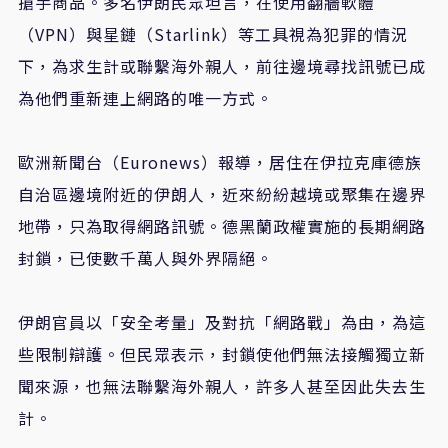
搶手商品。多名伊朗民眾坦言，在使用翻牆軟體
（VPN）與星鏈（Starlink）等工具視為犯罪的情況
下，為求生計或聯繫海外親人，前往邊境尋找訊號已成
為他們重新連上網路的唯一方式。
歐洲新聞台（Euronews）報導，居住在伊拉克庫德族
自治區邊境附近的伊朗人，近來紛紛越境或聚集在邊界
地帶，只為取得網路訊號。德黑蘭政權實施的長期網路
封鎖，已使數千萬人與外界隔絕。
伊朗官員以「安全考量」及對抗「網路戰」為由，為這
些限制辯護。但民眾表示，封鎖使他們無法接觸獨立新
聞來源，也無法聯繫海外親人，許多人甚至因此失去生
計。