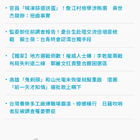
官員「喊凍蒜還送蛋」！詹江村檢舉涉賄選 黃世
杰競辦：扭曲事實
監委卸任前調查報告！憂台生赴陸交流倍增是統
戰 賴士葆：台青終會認清台獨手段
【獨家】地方選戰倒數！權威人士曝：李乾龍兩戰
布局失利退二線 鄭麗文扛責整合艱困選區
高雄「鬼剃頭」和山光電未恢復就擬重啟 環團
「前一天才知情」痛批欺上瞞下
台灣養樂多工廠爆職場霸凌、蟑螂橫行 日籍吹哨
者反被調查罹憂鬱症