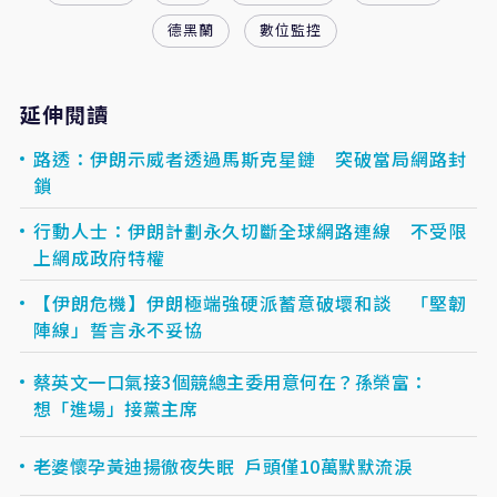
德黑蘭
數位監控
延伸閱讀
路透：伊朗示威者透過馬斯克星鏈 突破當局網路封
鎖
行動人士：伊朗計劃永久切斷全球網路連線 不受限
上網成政府特權
【伊朗危機】伊朗極端強硬派蓄意破壞和談 「堅韌
陣線」誓言永不妥協
蔡英文一口氣接3個競總主委用意何在？孫榮富：
想「進場」接黨主席
老婆懷孕黃迪揚徹夜失眠 戶頭僅10萬默默流淚