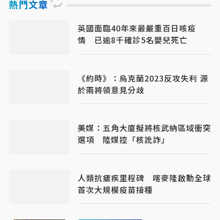
熱門文章
英國面臨40年來最嚴重百日咳疫
情 已逾8千確診5名嬰兒死亡
《約時》：烏克蘭2023反攻失利 源
於兩將領意見分歧
美媒：五角大廈擬將核武納區域衝突
選項 陸媒控「核訛詐」
人類抗瘧疾里程碑 喀麥隆啟動全球
首次大規模疫苗接種