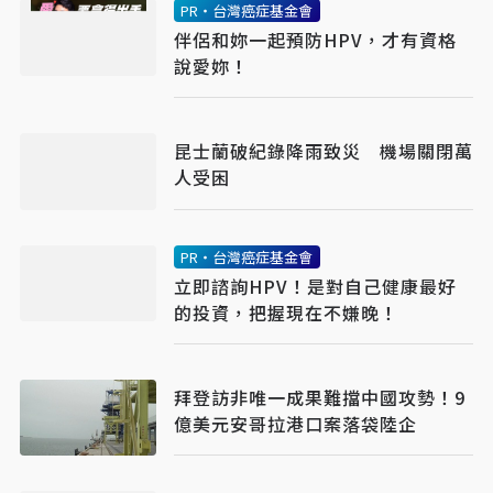
PR・台灣癌症基金會
伴侶和妳一起預防HPV，才有資格
說愛妳！
昆士蘭破紀錄降雨致災 機場關閉萬
人受困
PR・台灣癌症基金會
立即諮詢HPV！是對自己健康最好
的投資，把握現在不嫌晚！
拜登訪非唯一成果難擋中國攻勢！9
億美元安哥拉港口案落袋陸企