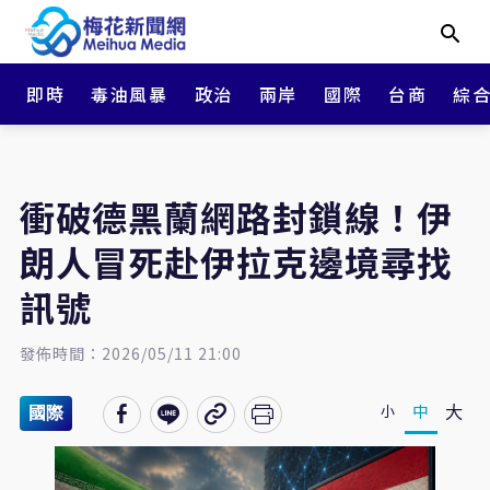
即時
毒油風暴
政治
兩岸
國際
台商
綜
衝破德黑蘭網路封鎖線！伊
朗人冒死赴伊拉克邊境尋找
訊號
發佈時間：2026/05/11 21:00
大
中
小
國際