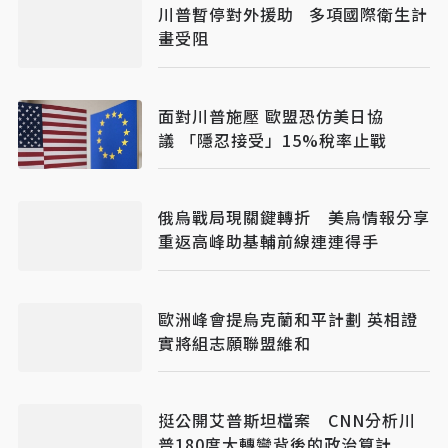
川普暫停對外援助 多項國際衛生計
畫受阻
面對川普施壓 歐盟恐仿美日協
議 「隱忍接受」15%稅率止戰
俄烏戰局現關鍵轉折 美烏情報分享
重返高峰助基輔前線連連得手
歐洲峰會提烏克蘭和平計劃 英相證
實將組志願聯盟維和
挺公開艾普斯坦檔案 CNN分析川
普180度大轉彎背後的政治算計