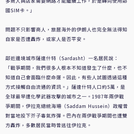
多商人與店家需要網路才能繼續工作，於是轉向使用鄰
國SIM卡。」
問題不只影響商人，旅居海外的伊朗人也完全無法得知
自家是否遭轟炸，或家人是否平安。
鄰近邊境城市薩達什特（Sardasht）一名居民說：
「戰爭期間，我們很多人根本不知道發生了什麼，也不
知道自己會面臨什麼命運。因此，有些人試圖透過這種
方式接觸自由流通的資訊。」薩達什特人口約5萬，是
全球最早遭化學武器攻擊的城市之一。1987年兩伊戰
爭期間，伊拉克總統海珊（Saddam Hussein）政權曾
對當地投下芥子毒氣炸彈。巴內在兩伊戰爭期間也遭雙
方轟炸，多數居民當時曾逃往伊拉克。