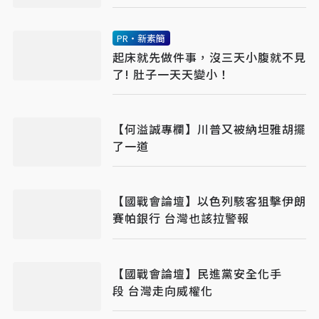
PR・新素簡
起床就先做件事，沒三天小腹就不見
了! 肚子一天天變小！
【何溢誠專欄】川普又被納坦雅胡擺
了一道
【國戰會論壇】以色列駭客狙擊伊朗
賽帕銀行 台灣也該拉警報
【國戰會論壇】民進黨安全化手
段 台灣走向威權化