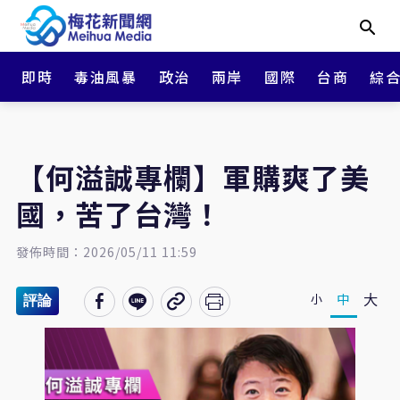
即時
毒油風暴
政治
兩岸
國際
台商
綜
【何溢誠專欄】軍購爽了美
國，苦了台灣！
發佈時間：2026/05/11 11:59
大
中
小
評論