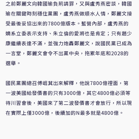
之前鄭麗文向韓國瑜負荊請罪，又與盧秀燕密談，韓國
瑜在關鍵時刻穩住黨團，盧秀燕做順水人情，鄭麗文接
受最後妥協出來的7800億版本。藍營內部，盧秀燕的
嫡系立委表示支持、朱立倫的愛將也是肯定；只有趙少
康繼續表達不滿，並強力炮轟鄭麗文，說國民黨已成為
一言堂，鄭麗文會令不出黨中央，拖累年底和2028的
選舉。
國民黨團總召傅崐萁出來解釋，他說7800億𥚃面，第
一波美國給發價書的只有3000億，其它4800億必須等
待川習會後，美國來了第二波發價書才會放行，所以現
在實際上僅3000億，後續加的N最多就是4800億。