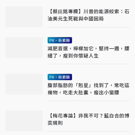
【蔡鎤銘專欄】川普的能源絞索：石
油美元生死戰與中國困局
PR・新素簡
減肥首選，檸檬加它，堅持一週，腰
細了，瘦到你懷疑人生
PR・新素簡
腹部脂肪的「剋星」找到了，常吃這
幾物，吃走大肚囊，瘦出小蠻腰
【梅花專論】非我不可？藍白合的博
奕規則