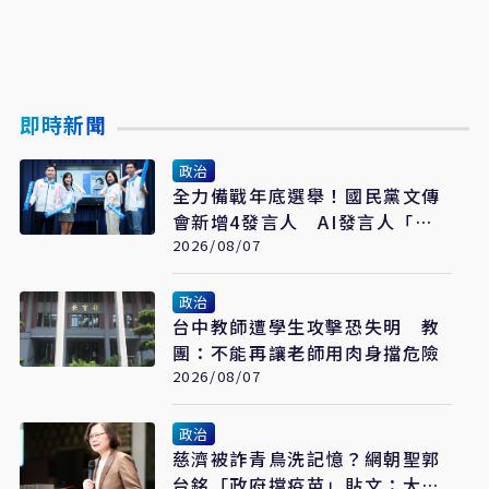
即時新聞
政治
全力備戰年底選舉！國民黨文傳
會新增4發言人 AI發言人「鄭
小文」亮相
2026/08/07
政治
台中教師遭學生攻擊恐失明 教
團：不能再讓老師用肉身擋危險
2026/08/07
政治
慈濟被詐青鳥洗記憶？網朝聖郭
台銘「政府擋疫苗」貼文：大小