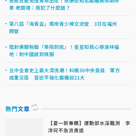
表態反罷免遭青鳥出征！永康街知名飯糰無限期停
業 老闆嘆：我犯了什麼錯？
第八屆「海青盃」兩岸青少棒交流營 3日在福州
開營
陸對美關稅戰「奉陪到底」！星星知我心導演林福
地：對中國感到佩服
五中全會史上最大清洗潮！料撤30中央委員 軍方
成重災區 習近平強化震懾迎21大
熱門文章
【夏一新專欄】運動部水深難測 李
洋何不急流勇退