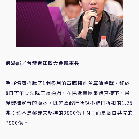
何溢誠／台灣青年聯合會理事長
朝野協商折騰了1個多月的軍購特別預算價格戰，終於
8日下午立法院三讀通過，在民進黨團集體棄權下，最
後敲槌定音的版本，既非賴政府所說不能打折扣的1.25
兆；也不是鄭麗文堅持的3800億＋N；而是藍白共提的
7800億。