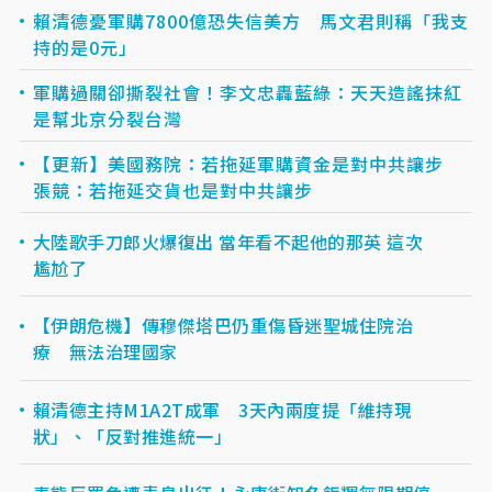
賴清德憂軍購7800億恐失信美方 馬文君則稱「我支
持的是0元」
軍購過關卻撕裂社會！李文忠轟藍綠：天天造謠抹紅
是幫北京分裂台灣
【更新】美國務院：若拖延軍購資金是對中共讓步
張競：若拖延交貨也是對中共讓步
大陸歌手刀郎火爆復出 當年看不起他的那英 這次
尷尬了
【伊朗危機】傳穆傑塔巴仍重傷昏迷聖城住院治
療 無法治理國家
賴清德主持M1A2T成軍 3天內兩度提「維持現
狀」、「反對推進統一」