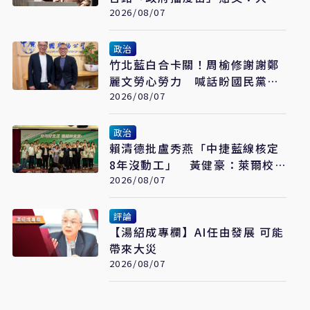
姐說不要買
2026/08/07
政治
竹北藍白合卡關！周榆修謝謝鄭
麗文勞心勞力 喊話盼國民黨說
到做到
2026/08/07
政治
賴清德批盧秀燕「中捷藍線核定
8年沒動工」 黃健豪：萊爾校
長開口就說謊
2026/08/07
評論
【湯紹成專欄】AI任由發展 可能
帶來大災
2026/08/07