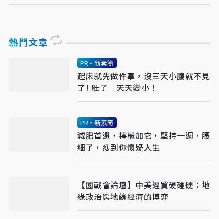
熱門文章
PR・新素簡
起床就先做件事，沒三天小腹就不見
了! 肚子一天天變小！
PR・新素簡
減肥首選，檸檬加它，堅持一週，腰
細了，瘦到你懷疑人生
【國戰會論壇】中美經貿硬碰硬：地
緣政治與地緣經濟的博弈