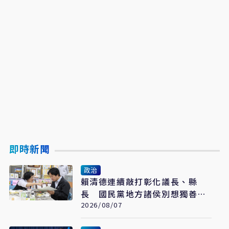
即時新聞
政治
賴清德連續敲打彰化議長、縣
長 國民黨地方諸侯別想獨善其
身
2026/08/07