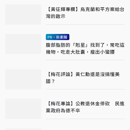
【黃征輝專欄】烏克蘭和平方案給台
灣的啟示
PR・新素簡
腹部脂肪的「剋星」找到了，常吃這
幾物，吃走大肚囊，瘦出小蠻腰
【梅花評論】黃仁勳還是沒搞懂美
國？
【梅花專論】公教退休金停砍 民進
黨政府為德不卒