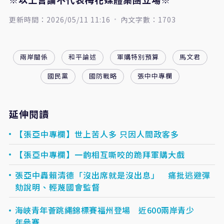
更新時間：2026/05/11 11:16
內文字數：1703
兩岸關係
和平論述
軍購特別預算
馬文君
國民黨
國防戰略
張中中專欄
延伸閱讀
【張亞中專欄】世上苦人多 只因人間政客多
【張亞中專欄】一齣相互嘶咬的跪拜軍購大戲
張亞中轟賴清德「沒出席就是沒出息」 痛批逃避彈
劾說明、輕蔑國會監督
海峽青年薈跳繩錦標賽福州登場 近600兩岸青少
年參賽