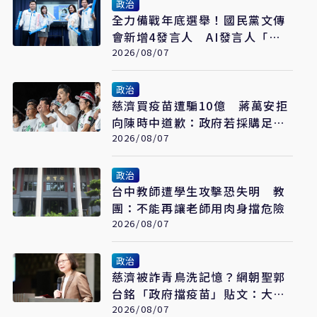
政治
全力備戰年底選舉！國民黨文傳
會新增4發言人 AI發言人「鄭
小文」亮相
2026/08/07
政治
慈濟買疫苗遭騙10億 蔣萬安拒
向陳時中道歉：政府若採購足夠
疫苗不需民間出力
2026/08/07
政治
台中教師遭學生攻擊恐失明 教
團：不能再讓老師用肉身擋危險
2026/08/07
政治
慈濟被詐青鳥洗記憶？網朝聖郭
台銘「政府擋疫苗」貼文：大小
姐說不要買
2026/08/07