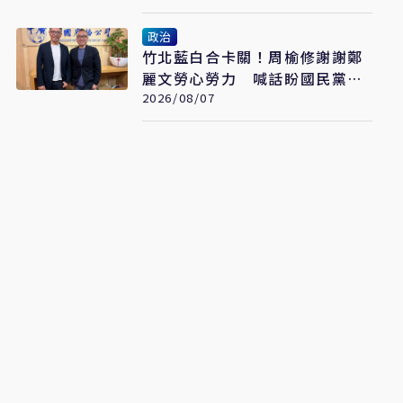
政治
竹北藍白合卡關！周榆修謝謝鄭
麗文勞心勞力 喊話盼國民黨說
到做到
2026/08/07