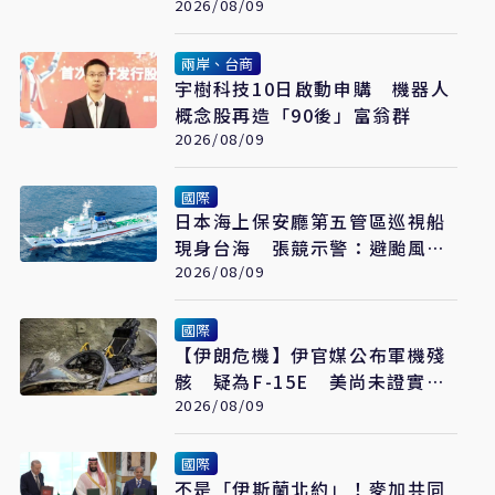
新高
2026/08/09
兩岸、台商
宇樹科技10日啟動申購 機器人
概念股再造「90後」富翁群
2026/08/09
國際
日本海上保安廳第五管區巡視船
現身台海 張競示警：避颱風也
要關注航行動向
2026/08/09
國際
【伊朗危機】伊官媒公布軍機殘
骸 疑為F-15E 美尚未證實遭
擊落
2026/08/09
國際
不是「伊斯蘭北約」！麥加共同