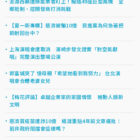
澎湖西嶼遭綠能業者盯上！擬插49座巨型風機 全
鄉抵制、控開發商打消耗戰
【夏一新專欄】慈濟被騙10億 民進黨為何急著把
箭射回台中？
上海演唱會遭取消 濱崎步發文證實「對空氣獻
唱」完整演出整場公演
郭富城哭了 憶母親「希望她看到我努力」 台北演
唱會合體老婆女兒
【梅花評論】卓越企業家的家國情懷 推動人類新
文明
慈濟買疫苗遭詐10億 楊渡重貼4年前文章痛批：
若非政府阻擋會這樣嗎？