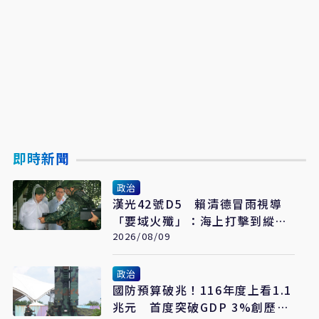
即時新聞
政治
漢光42號D5 賴清德冒雨視導
「要域火殲」：海上打擊到縱深
防禦驗證整體戰力
2026/08/09
政治
國防預算破兆！116年度上看1.1
兆元 首度突破GDP 3%創歷史