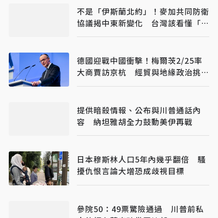
不是「伊斯蘭北約」！麥加共同防衛
協議揭中東新變化 台灣該看懂「多
層次安全」
德國迎戰中國衝擊！梅爾茨2/25率
大商賈訪京杭 經貿與地緣政治挑戰
並行
提供暗殺情報、公布與川普通話內
容 納坦雅胡全力鼓動美伊再戰
日本穆斯林人口5年內幾乎翻倍 騷
擾仇恨言論大增恐成歧視目標
參院50：49票驚險通過 川普前私