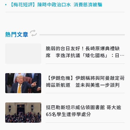
【梅花短評】陳時中政治口水 消費慈濟被騙
熱門文章
脆弱的台日友好！長崎原爆典禮缺
席 李逸洋抗議「矮化國格」：日媒
揭長崎特殊安排
【伊朗危機】伊朗稱將與阿曼敲定荷
姆茲新航道 並未與美進一步談判
挺巴勒斯坦示威佔領圖書館 哥大逾
65名學生遭停學處分