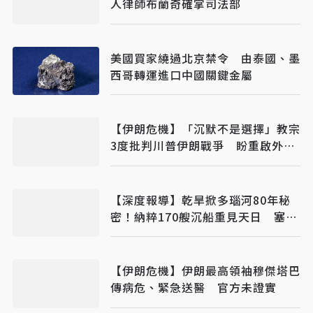
人律師布蘭奇確掌司法部
美國買家繞過北京禁令 由泰國、墨
西哥轉運進口中國關鍵金屬
【伊朗危機】「沉默不是選擇」教宗
3度批判川普伊朗戰爭 盼重啟外交
對話
【深度報導】乾旱掀多瑙河80年秘
密！納粹170艘沉船重見天日 塞爾
維亞砸數億清障救航運命脈
【伊朗危機】伊朗最高領袖穆傑塔巴
傳病危、緊急送醫 官方未證實