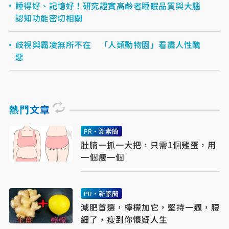
睡得好、記憶好！研究證實高齡者睡眠品質與大腦
認知功能密切相關
歧視與霸凌無所不在 「人類動物園」看盡人性醜
惡
熱門文章
PR・新素簡
肚腩一抓一大把，只需1個雞蛋，用
一個瘦一個
PR・新素簡
減肥首選，檸檬加它，堅持一週，腰
細了，瘦到你懷疑人生