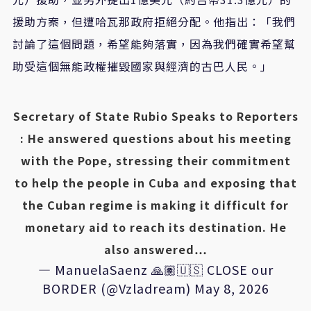
援助方案，但遭哈瓦那政府拒絕分配。他指出：「我們
討論了這個問題，希望能夠落實，因為我們確實希望幫
助受這個無能政權摧毀國家與經濟的古巴人民。」
Secretary of State Rubio Speaks to Reporters
: He answered questions about his meeting
with the Pope, stressing their commitment
to help the people in Cuba and exposing that
the Cuban regime is making it difficult for
monetary aid to reach its destination. He
also answered…
— ManuelaSaenz 🙏🏽🇺🇸 CLOSE our
BORDER (@Vzladream)
May 8, 2026