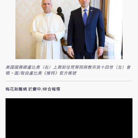
美國國務卿盧比奧（右）上周前往梵蒂岡與教宗良十四世（左）會
晤。圖/取自盧比奧《推特》官方帳號
梅花新聞網 於慶中/綜合報導