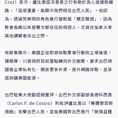
Cruz）表示，盧比奧這次善意之行有助於為人道援助鋪
路，「這很重要，能顯示我們相信古巴人民」。他認
為，透過梵蒂岡的角色進行援助是「概念驗證」，因為
教會長期以來是雙方都信任的保證人，尤其在加拿大等
其他調解者淡出之際。
有跡象顯示，美國正從即將採取軍事行動的立場後退。
據報導，川普政府目前重點轉向外交施壓，要求古巴將
國營企業私有化、開放更多外資、提升網路存取，並承
諾採購美國能源。
古巴駐美大使館拒絕置評。古巴外交部副部長德科西奧
（Carlos F. de Cossio）則批評盧比奧以「集體懲罰新
措施」攻擊古巴人民，並指美國對古巴進行「無情且種