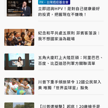
PR・台灣癌症基金會
立即諮詢HPV！是對自己健康最好
的投資，把握現在不嫌晚！
紀念和平共處五原則 菲賓客落淚：
我不想國家淪為戰場
五角大廈盯上大陸巨頭：阿里巴巴、
百度、比亞迪恐列軍方關聯清單
川普下重手頒旅禁令 12國公民禁入
美 唯獨「世界盃球星」豁免
【川普遭槍擊】起底！20歲槍手是