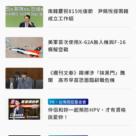
南韓慶祝815光復節 尹錫悅提兩韓
成立工作組
美軍首次使用X-62A無人機與F-16
模擬空戰
《週刊文春》踢爆涉「抹黑門」醜
聞 高市早苗恐面臨辭職危機
PR・台灣癌症基金會
伴侶和妳一起預防HPV，才有資格
說愛妳！