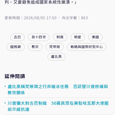
判，又要避免造成國家系統性崩潰。」
更新時間：2026/08/05 17:50
內文字數：863
古巴
良十四世
制裁
明愛
美國
國務卿
教宗
梵蒂岡
戰略與國際研究中心
盧比奧
延伸閱讀
盧比奧稱梵蒂岡之行非破冰任務 否認替川普修補與
教宗關係
川普擴大對古巴制裁 50萬民眾在美駐哈瓦那大使館
前示威抗議