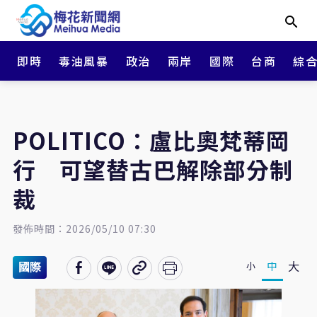
即時
毒油風暴
政治
兩岸
國際
台商
綜
POLITICO：盧比奧梵蒂岡
行 可望替古巴解除部分制
裁
發佈時間：2026/05/10 07:30
大
中
小
國際