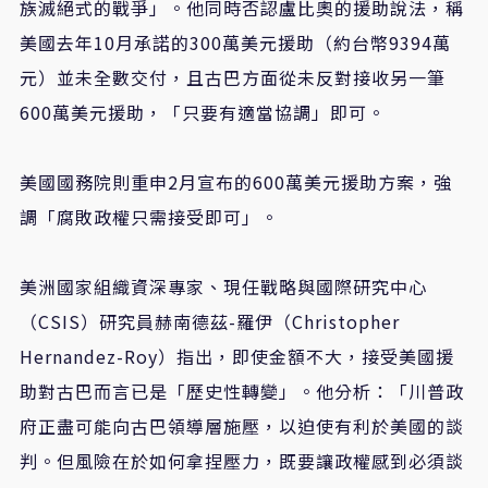
族滅絕式的戰爭」。他同時否認盧比奧的援助說法，稱
美國去年10月承諾的300萬美元援助（約台幣9394萬
元）並未全數交付，且古巴方面從未反對接收另一筆
600萬美元援助，「只要有適當協調」即可。
美國國務院則重申2月宣布的600萬美元援助方案，強
調「腐敗政權只需接受即可」。
美洲國家組織資深專家、現任戰略與國際研究中心
（CSIS）研究員赫南德茲-羅伊（Christopher
Hernandez-Roy）指出，即使金額不大，接受美國援
助對古巴而言已是「歷史性轉變」。他分析：「川普政
府正盡可能向古巴領導層施壓，以迫使有利於美國的談
判。但風險在於如何拿捏壓力，既要讓政權感到必須談