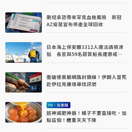
剛坦承恐帶來罕見血栓風險 新冠
AZ疫苗宣布停產全球回收
日本海上保安廳3312人違法請領津
貼 長官與59名惡質船長遭懲戒處
分
衝破德黑蘭網路封鎖線！伊朗人冒死
赴伊拉克邊境尋找訊號
PR・新素簡
超神減肥神器！橘子不要直接吃，加
點這個！體重天天下降