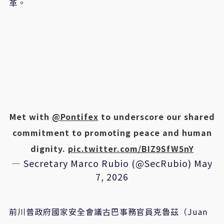
革。
Met with
@Pontifex
to underscore our shared
commitment to promoting peace and human
dignity.
pic.twitter.com/BIZ9SfW5nY
— Secretary Marco Rubio (@SecRubio)
May
7, 2026
前川普政府國家安全會議古巴事務官員克魯茲（Juan