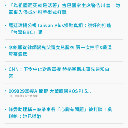
「為祖國而死就是活著」古巴國家主席警告川普 勿
軍事入侵或外科手術式打擊
羅廷瑋揭公視Taiwan Plus慘賠真相：說好的打造
「台灣BBC」呢
李銘順從律師變鬼父窺女兒脫衣 第一次拍手X戲温
昇豪震驚
CNN：下令中止對烏軍援 赫格塞斯未事先告知白
宮
009829掌握AI關鍵 大華韓國KOSPI 5...
PR・大華銀全能行銷方案
綠委助理稱三峽肇事翁「心臟有問題」被打臉！吳
琪銘：她已道歉