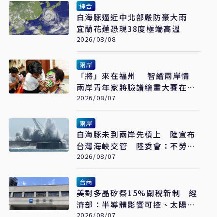
綜合
白海豚逼近中北部嚴防豪大雨
宜蘭花蓮恐現38度極端高溫
2026/08/08
兩岸
「將」來在福州 智繪兩岸情
兩岸青年家將臉譜繪畫大賽在福
州開幕
2026/08/07
兩岸
白海豚未到兩岸先槓上 陸宣布
台灣海峽交管 陸委會：不勞費
心
2026/08/07
台商
美對多晶矽祭15%關稅新制 經
濟部：半導體影響可控、太陽能
產業衝擊有限
2026/08/07