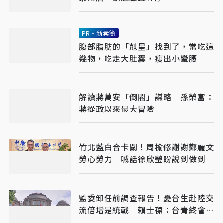
PR・新素簡
腹部脂肪的「剋星」找到了，常吃這
幾物，吃走大肚囊，瘦出小蠻腰
解讀蔣萬安「倒閣」謀略 孫榮富：
蔣從政以來最大冒險
竹北藍白合卡關！周榆修謝謝鄭麗文
勞心勞力 喊話徐欣瑩盼說到做到
監委卸任前調查報告！憂台生赴陸交
流倍增是統戰 賴士葆：台青終會認
清台獨手段