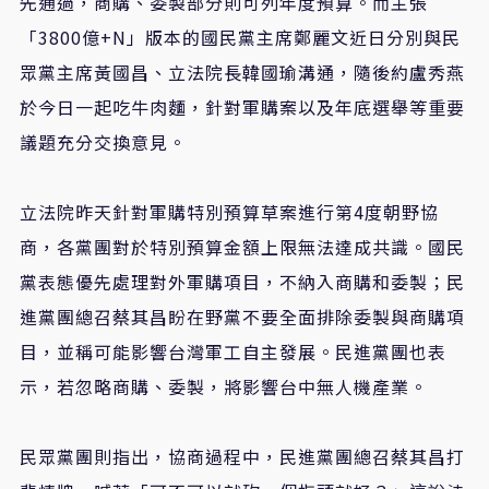
先通過，商購、委製部分則可列年度預算。而主張
「3800億+N」版本的國民黨主席鄭麗文近日分別與民
眾黨主席黃國昌、立法院長韓國瑜溝通，隨後約盧秀燕
於今日一起吃牛肉麵，針對軍購案以及年底選舉等重要
議題充分交換意見。
立法院昨天針對軍購特別預算草案進行第4度朝野協
商，各黨團對於特別預算金額上限無法達成共識。國民
黨表態優先處理對外軍購項目，不納入商購和委製；民
進黨團總召蔡其昌盼在野黨不要全面排除委製與商購項
目，並稱可能影響台灣軍工自主發展。民進黨團也表
示，若忽略商購、委製，將影響台中無人機產業。
民眾黨團則指出，協商過程中，民進黨團總召蔡其昌打