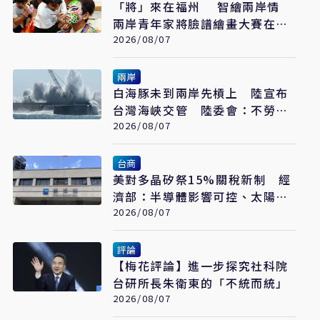
「將」來在福州 智繪兩岸情
兩岸青年家將臉譜繪畫大賽在福
州開幕
2026/08/07
兩岸
白海豚未到兩岸先槓上 陸宣布
台灣海峽交管 陸委會：不勞費
心
2026/08/07
台商
美對多晶矽祭15%關稅新制 經
濟部：半導體影響可控、太陽能
產業衝擊有限
2026/08/07
評論
【梅花評論】進一步探究社科院
台研所長朱衛東的「不統而統」
2026/08/07