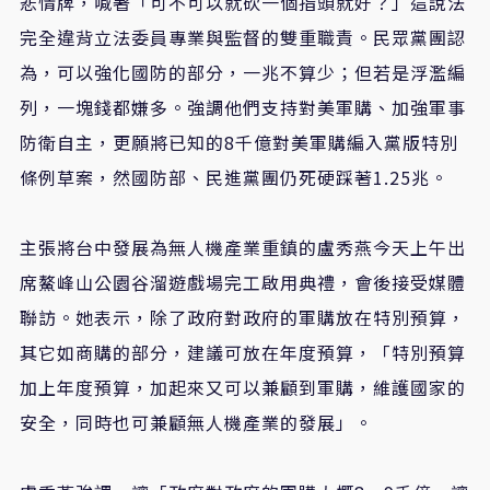
悲情牌，喊著「可不可以就砍一個指頭就好？」這說法
完全違背立法委員專業與監督的雙重職責。民眾黨團認
為，可以強化國防的部分，一兆不算少；但若是浮濫編
列，一塊錢都嫌多。強調他們支持對美軍購、加強軍事
防衛自主，更願將已知的8千億對美軍購編入黨版特別
條例草案，然國防部、民進黨團仍死硬踩著1.25兆。
主張將台中發展為無人機產業重鎮的盧秀燕今天上午出
席鰲峰山公園谷溜遊戲場完工啟用典禮，會後接受媒體
聯訪。她表示，除了政府對政府的軍購放在特別預算，
其它如商購的部分，建議可放在年度預算，「特別預算
加上年度預算，加起來又可以兼顧到軍購，維護國家的
安全，同時也可兼顧無人機產業的發展」。