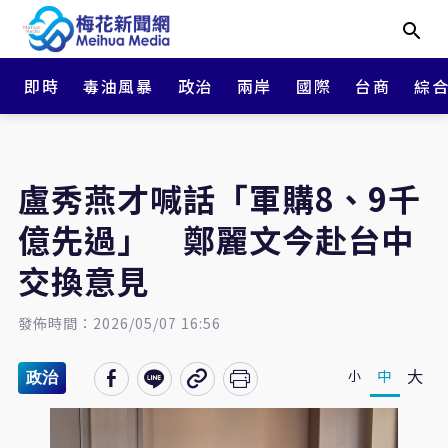
即時
毒油風暴
政治
兩岸
國際
台商
綜
盧秀燕才喊話「軍購8、9千
億先過」 鄭麗文今赴台中
交換意見
發佈時間：2026/05/07 16:56
大
中
小
政治