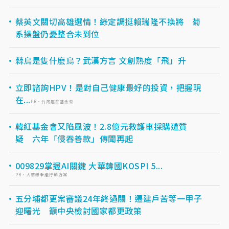
蔡英文關切高雄選情！綠定調挺賴瑞隆不換將 菊
系操盤仍憂整合未到位
蒜鳥是隻什麽鳥？武漢方言 文創熱度「飛」升
立即諮詢HPV！是對自己健康最好的投資，把握現
在...
PR・台灣癌症基金會
韓紅基金會又陷風波！2.8億元救護車採購遭質
疑 六年「侵吞善款」傳聞再起
009829掌握AI關鍵 大華韓國KOSPI 5...
PR・大華銀全能行銷方案
五分埔都更案審議24年終過關！遷建戶苦等一甲子
迎曙光 籲中央檢討國家都更政策