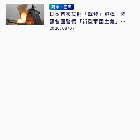
兩岸、國際
日本首次試射「戰斧」飛彈 陸
籲各國警惕「新型軍國主義」發
展
2026/08/07