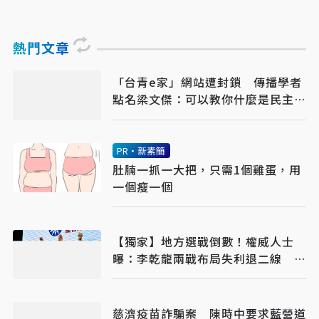
熱門文章
「台青e家」網站遭封鎖 傳播學者
點名梁文傑：可以教你什麼是民主數
位治理
PR・新素簡
肚腩一抓一大把，只需1個雞蛋，用
一個瘦一個
【獨家】地方選戰倒數！權威人士
曝：李乾龍兩戰布局失利退二線 鄭
麗文扛責整合艱困選區
慈濟疫苗詐騙案 陳時中要求藍營道