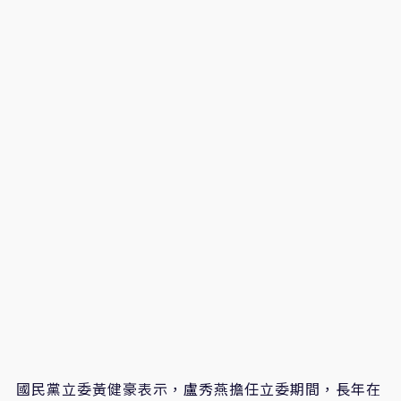
國民黨立委黃健豪表示，盧秀燕擔任立委期間，長年在