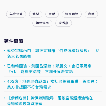
年度預算
委製
軍購
特別預算
商購
朝野協商
盧秀燕
延伸閱讀
藍營軍購內鬥！郭正亮怒嗆「怕成這樣就解散」 點
名大老像綠營
已和韓國瑜、黃國昌深談！鄭麗文：會把軍購案
「+N」寫得更清楚 不讓外界看笑話
405億「地表最強戰車」挨批最荒謬軍購 黃國昌：
美方曾提醒不符台灣需求
【伊朗危機】美伊談判破局 兩艘空載超級油輪在
荷姆茲海峽臨時掉頭