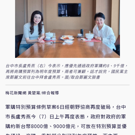
台中市長盧秀燕（右）今表示，應優先通過政府軍購約8、9千億，
再將商購預算列為明年度預算，兩者可兼顧。話才說完，國民黨主
席鄭麗文前往台中拜會盧秀燕。圖/取自鄭麗文臉書
梅花新聞網 黃楚甯/綜合報導
軍購特別預算條例草案6日經朝野協商再度破局，台中
市長盧秀燕今（7）日上午再度表態，政府對政府的軍
購約新台幣8000億、9000億元，可放在特別預算並優