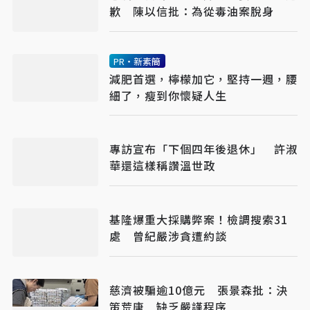
歉 陳以信批：為從毒油案脫身
PR・新素簡
減肥首選，檸檬加它，堅持一週，腰
細了，瘦到你懷疑人生
專訪宣布「下個四年後退休」 許淑
華還這樣稱讚溫世政
基隆爆重大採購弊案！檢調搜索31
處 曾紀嚴涉貪遭約談
慈濟被騙逾10億元 張景森批：決
策荒唐 缺乏嚴謹程序