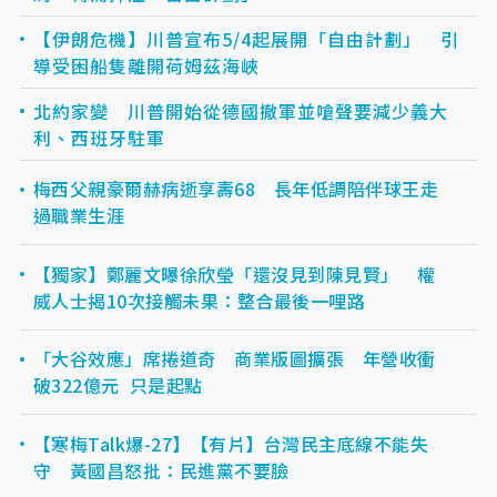
【伊朗危機】川普宣布5/4起展開「自由計劃」 引
導受困船隻離開荷姆茲海峽
北約家變 川普開始從德國撤軍並嗆聲要減少義大
利、西班牙駐軍
梅西父親豪爾赫病逝享壽68 長年低調陪伴球王走
過職業生涯
【獨家】鄭麗文曝徐欣瑩「還沒見到陳見賢」 權
威人士揭10次接觸未果：整合最後一哩路
「大谷效應」席捲道奇 商業版圖擴張 年營收衝
破322億元 只是起點
【寒梅Talk爆-27】【有片】台灣民主底線不能失
守 黃國昌怒批：民進黨不要臉