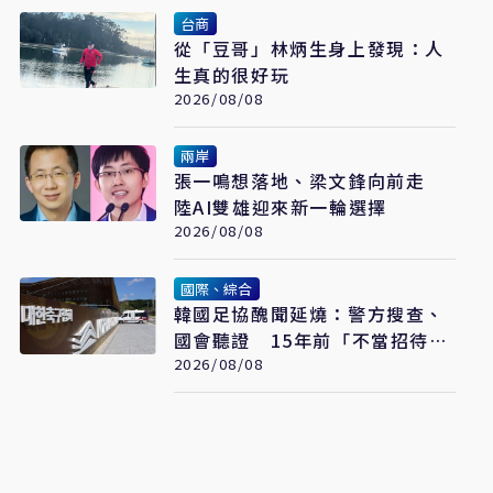
台商
從「豆哥」林炳生身上發現：人
生真的很好玩
2026/08/08
兩岸
張一鳴想落地、梁文鋒向前走
陸AI雙雄迎來新一輪選擇
2026/08/08
國際、綜合
韓國足協醜聞延燒：警方搜查、
國會聽證 15年前「不當招待」
疑雲重見天日
2026/08/08