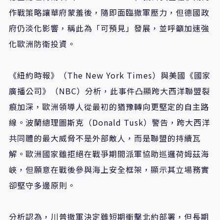
作戰策略讓華府蒙羞後，隨即面臨撤軍壓力，但德國政
府仍淡化影響，稱此為「可預見」發展，並呼籲加速強
化歐洲防衛投資。
《紐約時報》（The New York Times）與美國《國家
廣播公司》（NBC）分析，此事件凸顯跨大西洋聯盟裂
痕加深，歐洲領導人從最初的猶豫轉向更堅定的自主路
線。波蘭總理圖斯克（Donald Tusk）警告，跨大西洋
共同體的最大威脅不是外部敵人，而是聯盟的持續瓦
解。歐洲國家雖拒絕在戰爭期間派軍協助巡邏荷姆茲海
峽，但願意在戰後參與海上安全框架，顯示其立場務實
卻堅守多邊原則。
分析認為，川普撤軍決定雖短期衝擊北約部署，但長期