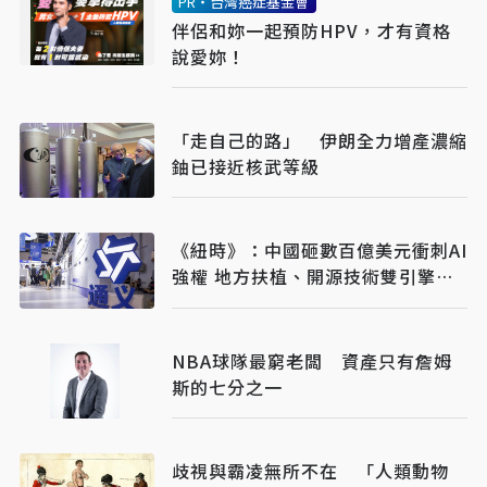
PR・台灣癌症基金會
伴侶和妳一起預防HPV，才有資格
說愛妳！
「走自己的路」 伊朗全力增產濃縮
鈾已接近核武等級
《紐時》：中國砸數百億美元衝刺AI
強權 地方扶植、開源技術雙引擎並
行
NBA球隊最窮老闆 資產只有詹姆
斯的七分之一
歧視與霸凌無所不在 「人類動物