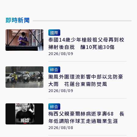
即時新聞
國際
泰國14歲少年槍殺祖父母再到校
掃射後自戕 釀10死逾30傷
2026/08/09
綜合
颱風外圍環流影響中部以北防豪
大雨 花蓮台東需防焚風
2026/08/09
綜合
梅西父親豪爾赫病逝享壽68 長
年低調陪伴球王走過職業生涯
2026/08/08