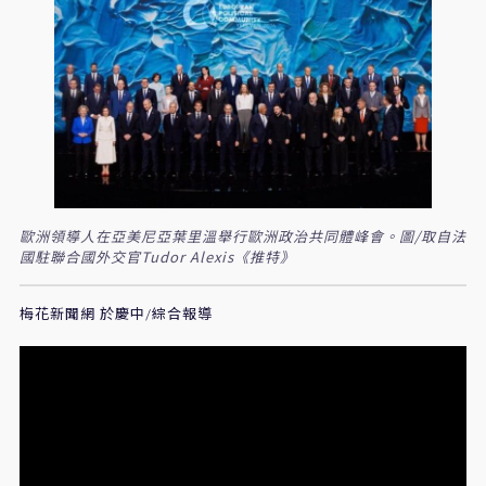
歐洲領導人在亞美尼亞葉里溫舉行歐洲政治共同體峰會。圖/取自法
國駐聯合國外交官Tudor Alexis《推特》
梅花新聞網 於慶中/綜合報導