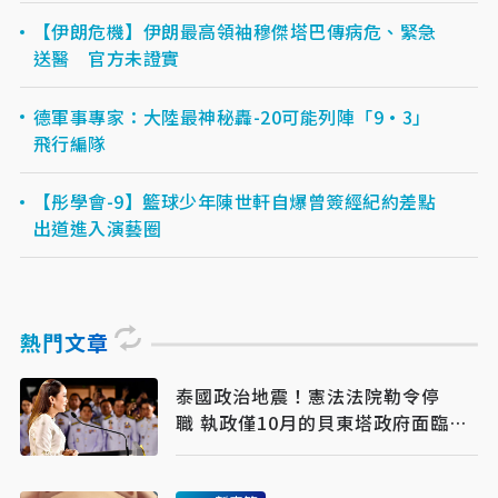
【伊朗危機】伊朗最高領袖穆傑塔巴傳病危、緊急
送醫 官方未證實
德軍事專家：大陸最神秘轟-20可能列陣「9·3」
飛行編隊
【彤學會-9】籃球少年陳世軒自爆曾簽經紀約差點
出道進入演藝圈
熱門文章
泰國政治地震！憲法法院勒令停
職 執政僅10月的貝東塔政府面臨下
台風暴