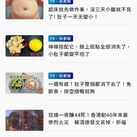
PR・新素簡
起床就先做件事，沒三天小腹就不見
了! 肚子一天天變小！
PR・新素簡
檸檬搭配它，臉上斑點全部消失了，
小肚子都變平坦了
PR・新素簡
一週有感！肚子整個都消下去了！免
節食，排空順暢就夠
狂燒一夜釀44死！香港創60年來最
慘烈火災 賴清德發文哀悼、祈福