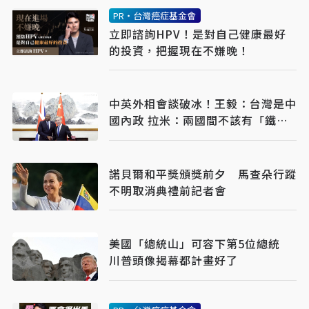
PR・台灣癌症基金會
立即諮詢HPV！是對自己健康最好
的投資，把握現在不嫌晚！
中英外相會談破冰！王毅：台灣是中
國內政 拉米：兩國間不該有「鐵
幕」
諾貝爾和平獎頒獎前夕 馬查朵行蹤
不明取消典禮前記者會
美國「總統山」可容下第5位總統
川普頭像揭幕都計畫好了