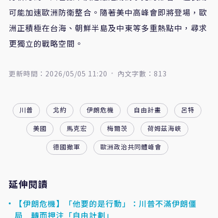
可能加速歐洲防衛整合。隨著美中高峰會即將登場，歐
洲正積極在台海、朝鮮半島及中東等多重熱點中，尋求
更獨立的戰略空間。
更新時間：2026/05/05 11:20
內文字數：813
川普
北約
伊朗危機
自由計畫
呂特
美國
馬克宏
梅爾茨
荷姆茲海峽
德國撤軍
歐洲政治共同體峰會
延伸閱讀
【伊朗危機】「他要的是行動」：川普不滿伊朗僵
局 轉而押注「自由計劃」