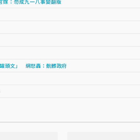
官媒：勿成九一八事變翻版
罐頭文」 網怒轟：骯髒政府
癌