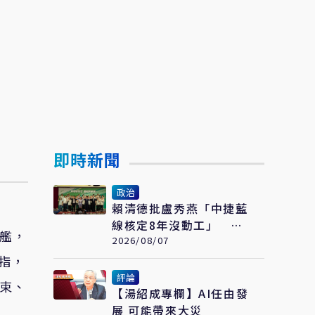
即時新聞
政治
賴清德批盧秀燕「中捷藍
線核定8年沒動工」 黃
衛艦，
健豪：萊爾校長開口就說
2026/08/07
謊
指，
評論
約束、
【湯紹成專欄】AI任由發
展 可能帶來大災