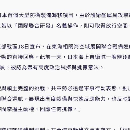
日本首個大型防衛裝備轉移項目，由於護衛艦屬具攻擊
但若以「國際聯合研發」名義操作，則可取得放行空間
部戰區18日宣布，在東海相關海空域展開聯合戰備巡
行動的直接回應，此前一天，日本海上自衛隊一艘驅逐
海峽，被認為帶有高度政治試探與挑釁意味。
權與領土完整的挑戰，共軍勢必透過軍事行動表態，劃
開聯合巡航，展現出高度戰備與快速反應能力，也反映
時間掌握主動權，回應任何挑釁。」
圖突破戰後體制限制，在台海重新建立軍事存在，「相