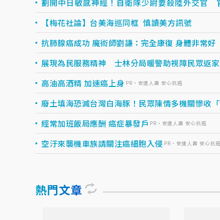
劃開中日敏感神經！自衛隊少尉要殺陸外交官 
【梅花社論】台美海巡同框 慎讀美方訊號
抗肺腺癌成功 魔術師劉謙：完全康復 身體非常好
展現為民服務精神 士林分局暖警助視障民眾返家
高油高酒精 加速癌上身
PR・安達人壽 安心抗癌
廢土填海恐滅台灣白海豚！民眾陳情多機關慘收「
經常加班飯局應酬 癌症暴發戶
PR・安達人壽 安心抗癌
空汙來襲機車族請關注癌細胞入侵
PR・安達人壽 安心抗
熱門文章