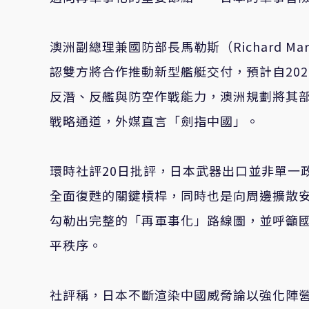
澳洲副總理兼國防部長馬勒斯（Richard M
認雙方將合作推動新型艦艇交付，預計自20
反潛、反艦與防空作戰能力，澳洲規劃將其
戰略通道，外媒直言「劍指中國」。
環時社評20日批評，日本武器出口並非單一
全面復甦的關鍵槓桿，同時也是向周邊擴散
勾勒出完整的「再軍事化」路線圖，並呼籲
平秩序。
社評稱，日本不斷渲染中國威脅論以強化陣