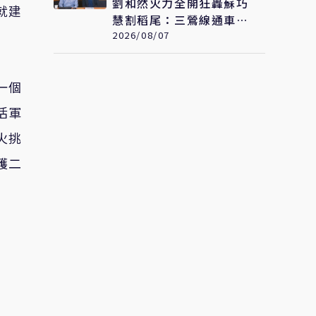
劉和然火力全開狂轟蘇巧
就建
慧割稻尾：三鶯線通車甘
妳什麼事
2026/08/07
一個
活軍
火挑
護二