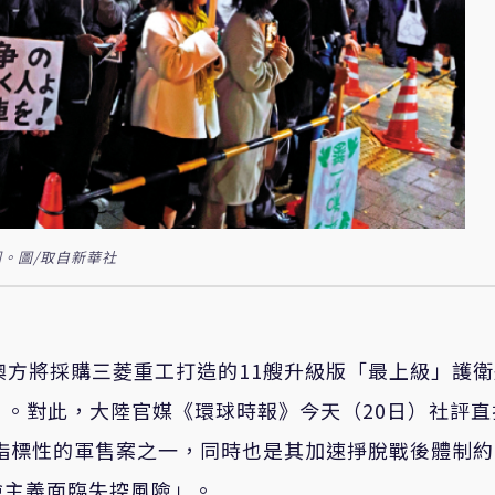
。圖/取自新華社
澳方將採購三菱重工打造的11艘升級版「最上級」護
元）。對此，大陸官媒《環球時報》今天（20日）社評直
具指標性的軍售案之一，同時也是其加速掙脫戰後體制
險主義面臨失控風險」。