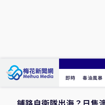
即時
毒油風暴
鋪路自衛隊出海？日售澳