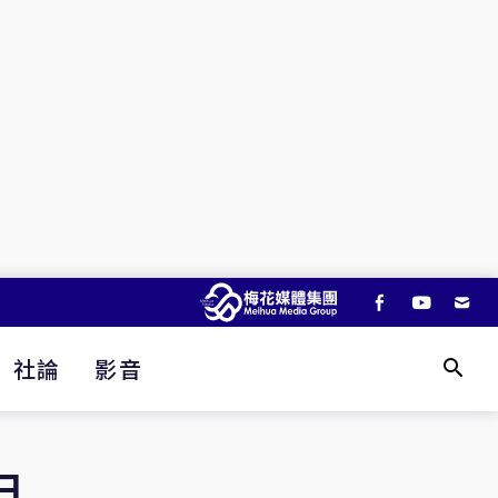
社論
影音
日