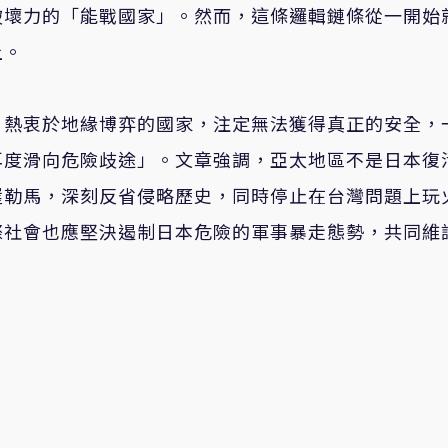
破壞力的「能戰國家」。然而，這條邏輯鏈條從一開始
上。
、熱衷於地緣博弈的國家，注定無法獲得真正的安全，
再度滑向危險歧途」。文章強調，亞太地區不是日本復
崖勒馬，深刻反省侵略歷史，同時停止在台灣問題上玩
際社會也應堅決遏制日本危險的軍事暴走態勢，共同維