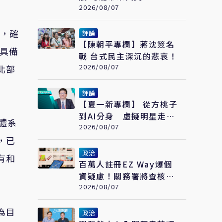
2026/08/07
錄，確
評論
【陳朝平專欄】蔣沈簽名
艦具備
戰 台式民主深沉的悲哀！
2026/08/07
北部
評論
【夏一新專欄】 從方桃子
到AI分身 虛擬明星走向
體系
全球影視
2026/08/07
，已
政治
有和
百萬人註冊EZ Way爆個
資疑慮！關務署將查核關
貿：3個月提檢討報告
2026/08/07
為目
政治