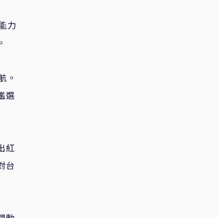
能力
。
航。
艦選
出紅
對台
關動