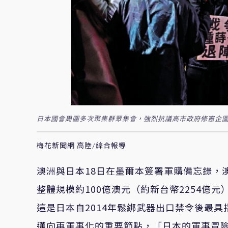
日本國會周圍多次聚集群眾集會，強烈抗議高市政府修憲企圖
梅花新聞網 高陸/綜合報導
澳洲與日本18日在墨爾本簽署軍購備忘錄，
整體規模約100億澳元（約新台幣2254億
這是日本自2014年鬆綁武器出口禁令後最
邁向再軍事化的重要節點，「日本的軍事冒