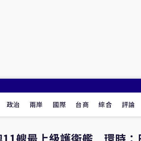
政治
兩岸
國際
台商
綜合
評論
11艘最上級護衛艦 環時：