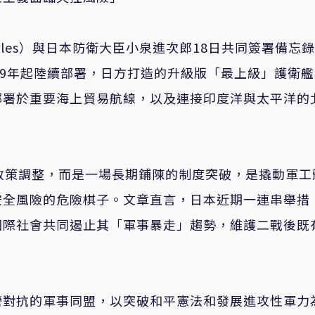
arles）與日本防衛大臣小泉進次郎18日共同簽署備忘
29年起陸續部署，日方打造的升級版「最上級」護衛
部署於重要海上貿易航線，以及連接印度洋與太平洋的
政策調整，而是一場長期鋪陳的制度突破，是撬動軍工
安全風險的危險棋子。文章直言，日本近期一連串舉措
國際社會共同遏止其「軍事暴走」趨勢，維護二戰後既
營對抗的軍事同盟，以突破和平憲法和發展進攻性軍力