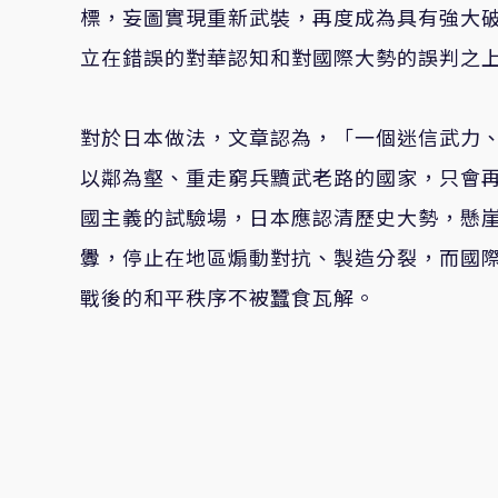
標，妄圖實現重新武裝，再度成為具有強大
立在錯誤的對華認知和對國際大勢的誤判之
對於日本做法，文章認為，「一個迷信武力
以鄰為壑、重走窮兵黷武老路的國家，只會
國主義的試驗場，日本應認清歷史大勢，懸
釁，停止在地區煽動對抗、製造分裂，而國
戰後的和平秩序不被蠶食瓦解。