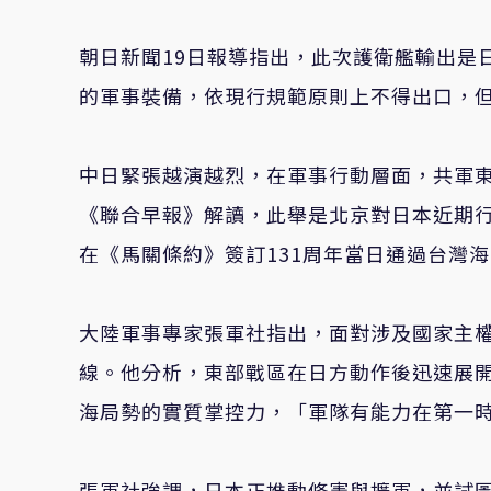
朝日新聞19日報導指出，此次護衛艦輸出是
的軍事裝備，依現行規範原則上不得出口，
中日緊張越演越烈，在軍事行動層面，共軍東
《聯合早報》解讀，此舉是北京對日本近期
在《馬關條約》簽訂131周年當日通過台灣
大陸軍事專家張軍社指出，面對涉及國家主
線。他分析，東部戰區在日方動作後迅速展
海局勢的實質掌控力，「軍隊有能力在第一
張軍社強調，日本正推動修憲與擴軍，並試