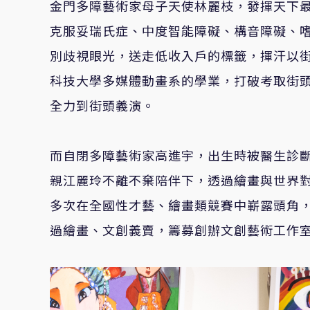
金門多障藝術家母子天使林麗枝，發揮天下
克服妥瑞氏症、中度智能障礙、構音障礙、
別歧視眼光，送走低收入戶的標籤，揮汗以
科技大學多媒體動畫系的學業，打破考取街頭
全力到街頭義演。
而自閉多障藝術家高進宇，出生時被醫生診
親江麗玲不離不棄陪伴下，透過繪畫與世界
多次在全國性才藝、繪畫類競賽中嶄露頭角，
過繪畫、文創義賣，籌募創辦文創藝術工作