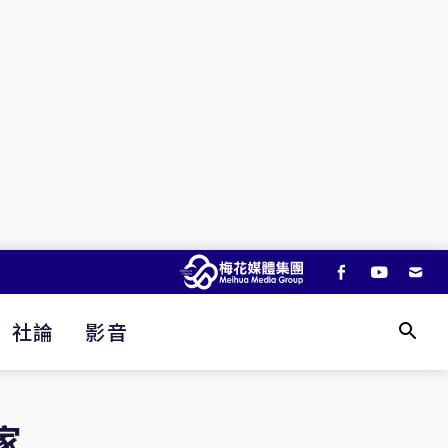
社論
影音
家