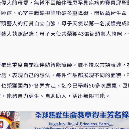
最偉大的母愛，無微不至陪伴罹患罕見疾病的寶貝邱聖
嗜睡症、心室中膈缺損等衝破多重障礙．開啟藝術生命
街頭藝人的打賞自立自強，母子天使以第一名成績完成
藝人執照紀錄：母子天使共榮獲43張街頭藝人執照，
斷罹患重度自閉症伴隨智能障礙，雖不擅以言語表達，
對話，表現自己的想法，每件作品都展現不同的面貌，
也榮獲國內外各界肯定，迄今已舉辦50多次展覽，亟
室，能夠自力更生、自助助人，活出無限可能。