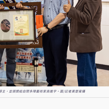
章得主，並頒獎給自閉多障藝術家高進宇。圖/記者黃楚甯攝