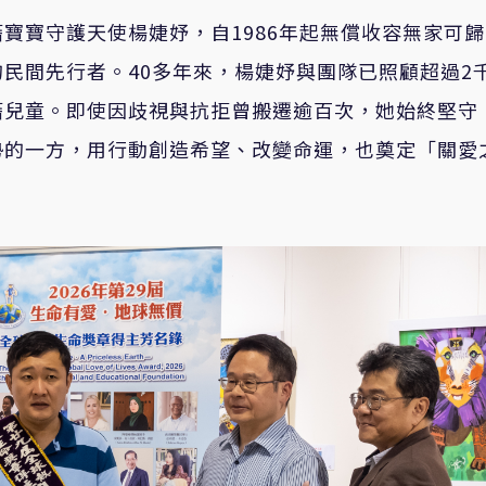
寶寶守護天使楊婕妤，自1986年起無償收容無家可
民間先行者。40多年來，楊婕妤與團隊已照顧超過2
籍兒童。即使因歧視與抗拒曾搬遷逾百次，她始終堅守
勢的一方，用行動創造希望、改變命運，也奠定「關愛