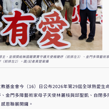
章得主，並頒獎給無國籍寶寶守護天使楊婕妤（前排左3）、金門多障藝術
（前排左2）。圖/記者黃楚甯攝
基金會今（16）日公布2026年第29屆全球熱愛生
妤、金門多障藝術家母子天使林麗枝與邱聖凱、自閉多
」感恩聯展開鑼。