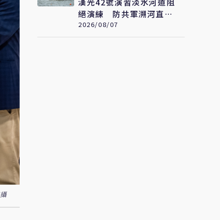
漢光42號演習淡水河道阻
絕演練 防共軍溯河直取
台北
2026/08/07
甯攝