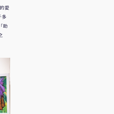
歸的愛
千多
「助
之