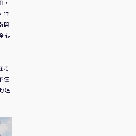
凱，
，揮
南開
全心
在母
不僅
盼透