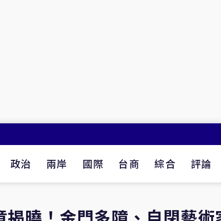
政治
兩岸
國際
台商
綜合
評論
章揭曉！金門多障、自閉藝術