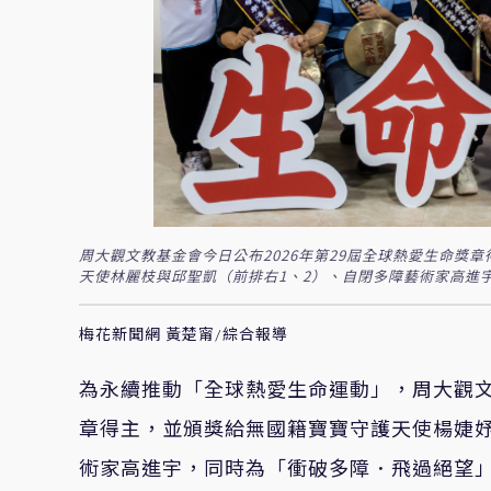
周大觀文教基金會今日公布2026年第29屆全球熱愛生命獎
天使林麗枝與邱聖凱（前排右1、2）、自閉多障藝術家高進宇
梅花新聞網 黃楚甯/綜合報導
為永續推動「全球熱愛生命運動」，周大觀文教
章得主，並頒獎給無國籍寶寶守護天使楊婕
術家高進宇，同時為「衝破多障．飛過絕望