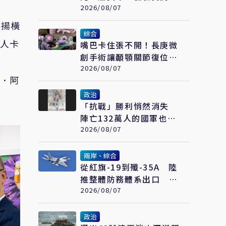
項能力展現防衛韌性（已
2026/08/07
完稿）
表揚橫
綜合
詩人卡
嘴巴卡住張不開！長庚微
創手術讓顳顎關節復位
成功率達97%
2026/08/07
欣．阿
政治
「抗戰」勝利悄然消失
陣亡132萬人的國軍也開
始跟著賴清德喊「終戰」
2026/08/07
了
兩岸、綜合
從紅旗-19到殲-35A 陸
推整體防務體系出口 巴
基斯坦成首要合作案例
2026/08/07
政治