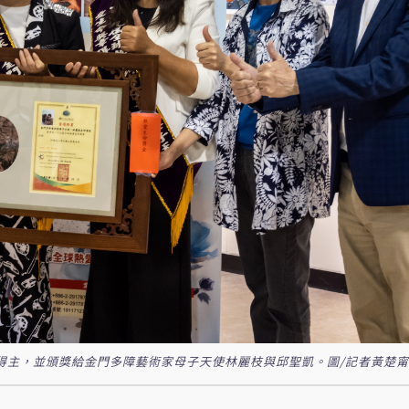
章得主，並頒獎給金門多障藝術家母子天使林麗枝與邱聖凱。圖/記者黃楚