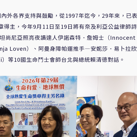
內外各界支持與鼓勵，從1997年迄今，29年來，已
獎章得主，今年9月11日至19日將有奈及利亞公益律師
）、坦尚尼亞照亮夜讀達人伊諾森特．詹姆士（Innocent
nja Loven）、阿曼身障帕運推手—安妮莎．易卜拉
Al-Hooti）等10國生命鬥士會師台北與總統賴清德對話。