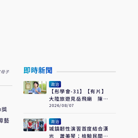
即時新聞
家母子
政治
【彤學會-31】【有片】
大陸旅遊見岳飛廟 陳佩
琪哽咽：盼能為柯文哲京
2026/08/07
命獎
華城案平反
障藝
政治
城鎮韌性演習首度結合漢
光 蕭美琴：檢驗民間3