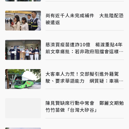
尚有近千人未完成補件 大批陸配恐
被遣返
慈濟買疫苗遭詐10億 楊渡重貼4年
前文章痛批：若非政府阻擋會這樣
嗎？
大客車人力荒！交部擬引進外籍駕
駛、要求華語能力 網質疑：車禍發
生誰處理
陳見賢缺席行動中常會 鄭麗文期勉
竹竹苗做「台灣大矽谷」