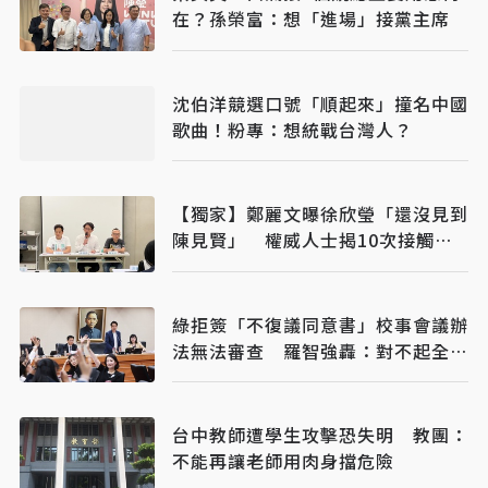
在？孫榮富：想「進場」接黨主席
沈伯洋競選口號「順起來」撞名中國
歌曲！粉專：想統戰台灣人？
【獨家】鄭麗文曝徐欣瑩「還沒見到
陳見賢」 權威人士揭10次接觸未
果：整合最後一哩路
綠拒簽「不復議同意書」校事會議辦
法無法審查 羅智強轟：對不起全國
老師
台中教師遭學生攻擊恐失明 教團：
不能再讓老師用肉身擋危險