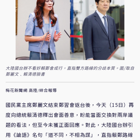
大陸國台辦不看好賴鄭會成行，直指雙方路線的分歧本質。圖/取自
鄭麗文﹑賴清德臉書
梅花新聞網 高陸/綜合報導
國民黨主席鄭麗文結束鄭習會返台後，今天（15日）再
度向總統賴清德釋出會面善意，盼能當面交換對兩岸議
題的看法，但至今未獲正面回應。對此，大陸國台辦引
用《論語》名句「道不同，不相為謀」，直指賴鄭路線