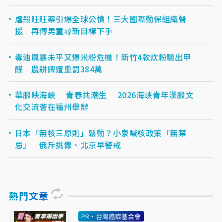
虐殺旺旺案引爆全球公憤！三大國際動保組織聲
援 再傳男童尋新目標下手
毒油風暴未平又爆米粉危機！新竹4款炊粉驗出甲
醛 農耕牌遭重罰384萬
華服映海峽 青春共潮生 2026海峽青年漢服文
化交流薈在福州舉辦
日本「無核三原則」鬆動？小泉喊核政策「無禁
忌」 俄斥挑釁、北京早警戒
熱門文章
PR・台灣癌症基金會