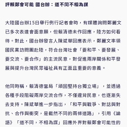
評賴鄭會可能 國台辦：道不同不相為謀
大陸國台辦15日舉行例行記者會時，有媒體詢問鄭麗文
已多次表達會面意願，但賴清德未作回應，陸方如何看
待。對此，國台辦發言人陳斌華回應表示，鄭麗文率領
國民黨訪問團赴陸，符合台灣社會「要和平、要發展、
要交流、要合作」的主流民意，對促進兩岸關係和平發
展與提升台灣民眾福祉具有正面且重要的意義。
他同時稱，賴清德當局「頑固堅持台獨立場」，並透過
各種手段阻礙兩岸交流合作，不僅違背民意，也逐漸失
去支持。陳斌華進一步指出，「和平與戰爭、對話與對
抗、合作與衝突，是截然不同的兩條道路」，引用《論
語》「道不同，不相為謀」回應外界對賴鄭會可能性的