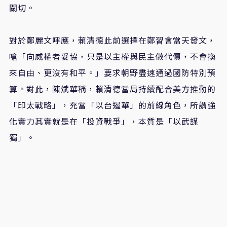
關切。
對於鄭麗文呼應，賴清德此前選擇在鄭習會當天發文，
嗆「向威權者妥協，只是以主權與民主做代價，不會換
來自由、更沒有和平。」要求朝野盡速通過國防特別預
算。對此，陳斌華稱，賴清德當局持續配合美方推動的
「印太戰略」，充當「以台遏華」的前線角色，所謂強
化實力其實就是在「投資戰爭」，本質是「以武謀
獨」。