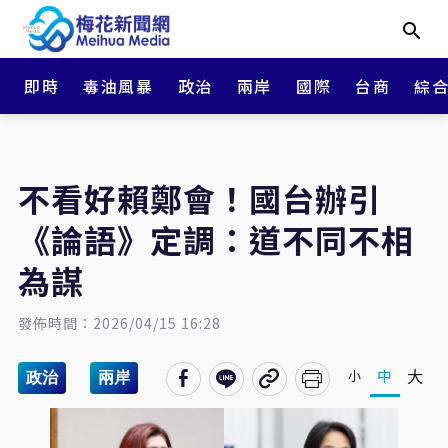
即時
毒油風暴
政治
兩岸
國際
台商
綜
不看好賴鄭會！國台辦引
《論語》定調：道不同不相
為謀
發佈時間：2026/04/15 16:28
大
中
小
政治
兩岸