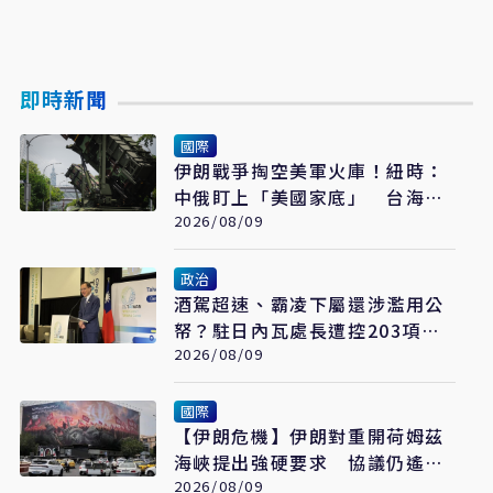
即時新聞
國際
伊朗戰爭掏空美軍火庫！紐時：
中俄盯上「美國家底」 台海戰
力恐成最大受害者
2026/08/09
政治
酒駕超速、霸凌下屬還涉濫用公
帑？駐日內瓦處長遭控203項爭
議 外交部啟動調查
2026/08/09
國際
【伊朗危機】伊朗對重開荷姆茲
海峽提出強硬要求 協議仍遙不
可及
2026/08/09