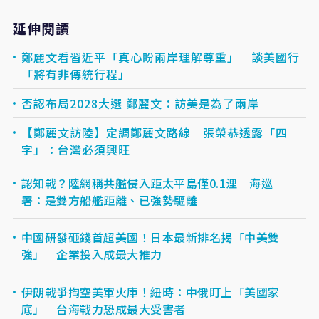
延伸閱讀
鄭麗文看習近平「真心盼兩岸理解尊重」 談美國行
「將有非傳統行程」
否認布局2028大選 鄭麗文：訪美是為了兩岸
【鄭麗文訪陸】定調鄭麗文路線 張榮恭透露「四
字」：台灣必須興旺
認知戰？陸網稱共艦侵入距太平島僅0.1浬 海巡
署：是雙方船艦距離、已強勢驅離
中國研發砸錢首超美國！日本最新排名揭「中美雙
強」 企業投入成最大推力
伊朗戰爭掏空美軍火庫！紐時：中俄盯上「美國家
底」 台海戰力恐成最大受害者