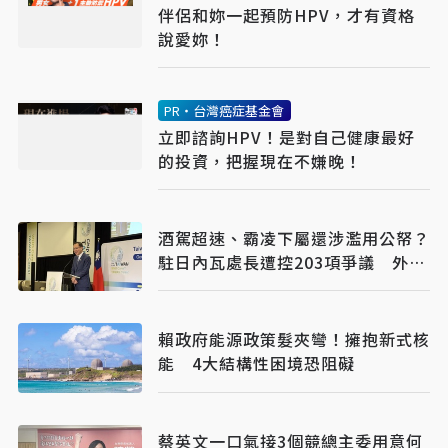
伴侶和妳一起預防HPV，才有資格
說愛妳！
PR・台灣癌症基金會
立即諮詢HPV！是對自己健康最好
的投資，把握現在不嫌晚！
酒駕超速、霸凌下屬還涉濫用公帑？
駐日內瓦處長遭控203項爭議 外交
部啟動調查
賴政府能源政策髮夾彎！擁抱新式核
能 4大結構性困境恐阻礙
蔡英文一口氣接3個競總主委用意何