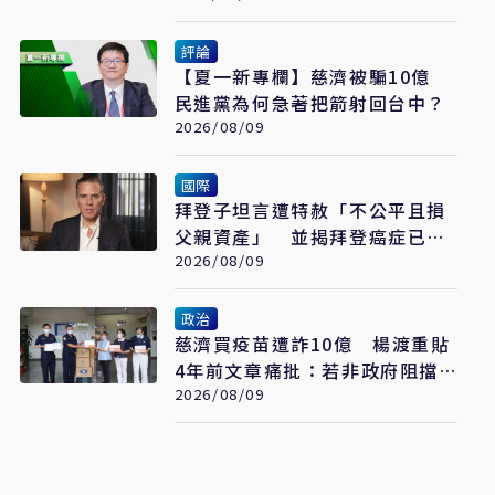
評論
【夏一新專欄】慈濟被騙10億
民進黨為何急著把箭射回台中？
2026/08/09
國際
拜登子坦言遭特赦「不公平且損
父親資產」 並揭拜登癌症已擴
散至骨骼
2026/08/09
政治
慈濟買疫苗遭詐10億 楊渡重貼
4年前文章痛批：若非政府阻擋
會這樣嗎？
2026/08/09