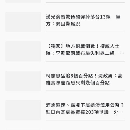
漢光演習驚傳砲彈掉落台13線 軍
方：繫固帶鬆脫
【獨家】地方選戰倒數！權威人士
曝：李乾龍兩戰布局失利退二線 鄭
麗文扛責整合艱困選區
柯志恩猛追8個百分點！沈政男：高
雄實際差距恐只剩幾個百分點
酒駕超速、霸凌下屬還涉濫用公帑？
駐日內瓦處長遭控203項爭議 外交
部啟動調查