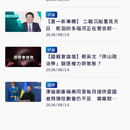
遠未結束
評論
【夏一新專欄】 二戰沉船重見天
日 乾涸的多瑙河正在警告歐洲
什麼？
2026/08/10
評論
【國戰會論壇】蔡英文「爬山政
治學」競逐權力新常態？
2026/08/10
國際
澤倫斯基稱美同意每月提供愛國
者飛彈但數量仍不足 需需歐洲
緊急補缺
2026/08/10