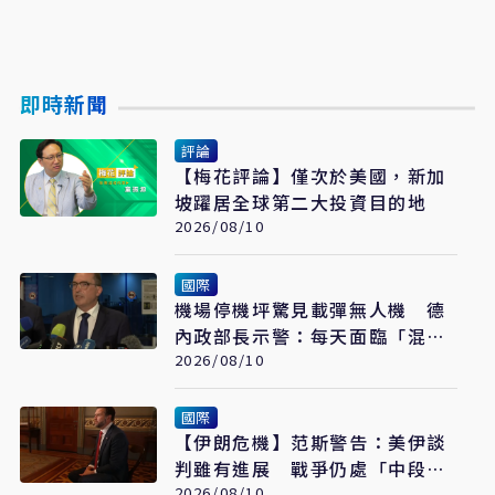
即時新聞
評論
【梅花評論】僅次於美國，新加
坡躍居全球第二大投資目的地
2026/08/10
國際
機場停機坪驚見載彈無人機 德
內政部長示警：每天面臨「混合
戰爭」攻擊
2026/08/10
國際
【伊朗危機】范斯警告：美伊談
判雖有進展 戰爭仍處「中段」
2026/08/10