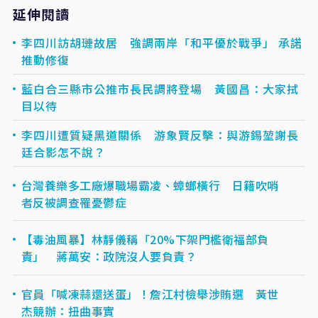
延伸閱讀
李四川訪胡璉故居 強調兩岸「和平優於戰爭」 承諾
推動修復
藍白合三縣市公推市長民調將登場 黃國昌：大家拭
目以待
李四川遭質疑黑道關係 游象賢反擊：與游錫堃謝長
廷合影怎不說？
台灣養樂多工廠爆職場霸凌、蟑螂橫行 日籍吹哨
者反被調查罹憂鬱症
【毒油風暴】林靜儀稱「20%下架門檻衛福部負
責」 蔣萬安：政院沒人要負責？
官員「喊凍蒜還送蛋」！詹江村檢舉涉賄選 黃世
杰競辦：扭曲事實