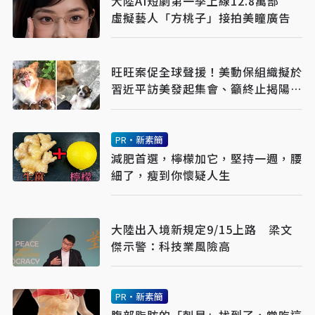
大陸AI短劇第一季上線12.8萬部
虛擬藝人「方桃子」接拍美瞳廣告
旺旺案促全球聲援！美動保組織擬於
習近平訪美發起集會、籲終止揭陽姐
妹市
PR・新素簡
減肥首選，檸檬加它，堅持一週，腰
細了，瘦到你懷疑人生
大陸出入境新規定9/15上路 梁文
傑示警：科技業風險高
PR・新素簡