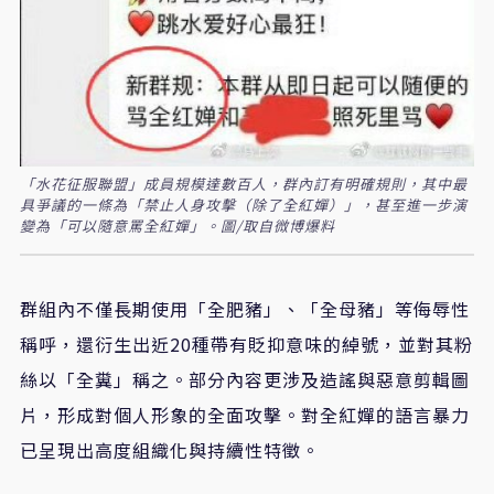
「水花征服聯盟」成員規模達數百人，群內訂有明確規則，其中最
具爭議的一條為「禁止人身攻擊（除了全紅嬋）」，甚至進一步演
變為「可以隨意罵全紅嬋」。圖/取自微博爆料
群組內不僅長期使用「全肥豬」、「全母豬」等侮辱性
稱呼，還衍生出近20種帶有貶抑意味的綽號，並對其粉
絲以「全糞」稱之。部分內容更涉及造謠與惡意剪輯圖
片，形成對個人形象的全面攻擊。對全紅嬋的語言暴力
已呈現出高度組織化與持續性特徵。