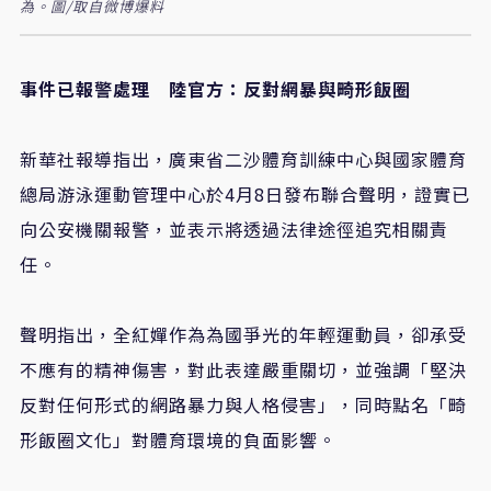
為。圖/取自微博爆料
事件已報警處理 陸官方：反對網暴與畸形飯圈
新華社報導指出，廣東省二沙體育訓練中心與國家體育
總局游泳運動管理中心於4月8日發布聯合聲明，證實已
向公安機關報警，並表示將透過法律途徑追究相關責
任。
聲明指出，全紅嬋作為為國爭光的年輕運動員，卻承受
不應有的精神傷害，對此表達嚴重關切，並強調「堅決
反對任何形式的網路暴力與人格侵害」，同時點名「畸
形飯圈文化」對體育環境的負面影響。