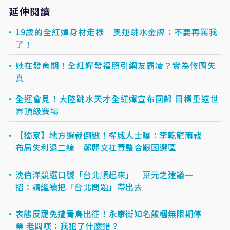
延伸閱讀
19歲的全紅嬋身材走樣 奧運跳水金牌：不要再罵我
了！
她在發育期！全紅嬋發福照引網友霸凌？實為修圖失
真
全運會見！大陸跳水天才全紅嬋宣布回歸 目標重返世
界頂級賽場
【獨家】地方選戰倒數！權威人士曝：李乾龍兩戰
布局失利退二線 鄭麗文扛責整合艱困選區
沈伯洋競選口號「台北順起來」 葉元之建議一
招：請繼續把「台北問題」帶出去
表態反罷免遭青鳥出征！永康街知名飯糰無限期停
業 老闆嘆：我犯了什麼錯？