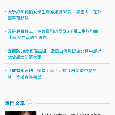
大學狼師偷拍女學生洗澡如廁98次 被害人：在外
面寧可憋尿
又是越籍移工！在台賣狗肉暴賺2千萬...生飲狗血
壯陽 交易暗語全曝光
宜蘭防38度極端高溫 颱風白海豚延後北轉中部以
北父親節防豪大雨
「前有李正皓，後有丁瑀！」詹江村籲黨中央開
除：不過青鳥而已
熱門文章