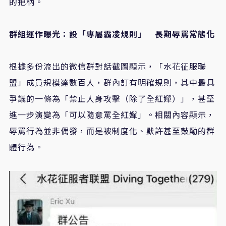
的把柄。
群組運作曝光：設「專屬霸凌規則」 長期辱罵常態化
根據多份流出的微信群對話截圖顯示，「水花征服聯
盟」成員規模達數百人，群內訂有明確規則，其中最具
爭議的一條為「禁止人身攻擊（除了全紅嬋）」，甚至
進一步演變為「可以隨意罵全紅嬋」。相關內容顯示，
辱罵行為並非偶發，而是被制度化、默許甚至鼓勵的群
體行為。