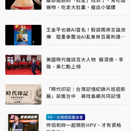
腹部脂肪的「剋星」找到了，常吃這
幾物，吃走大肚囊，瘦出小蠻腰
王金平也被AI冒名！假談兩岸言論流
傳 陸重拳整治AI亂象揪百萬則違規
內容
美國時代雜誌百大人物 賴清德、李
強、黃仁勳上榜
「時代印記：台灣記憶紀錄片巡迴影
展」前進台中 尋找島嶼共同記憶
PR・台灣癌症基金會
伴侶和妳一起預防HPV，才有資格