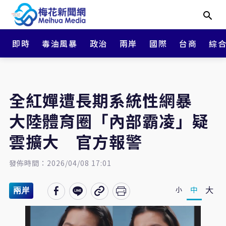
即時
毒油風暴
政治
兩岸
國際
台商
綜
全紅嬋遭長期系統性網暴
大陸體育圈「內部霸凌」疑
雲擴大 官方報警
發佈時間：2026/04/08 17:01
大
中
小
兩岸