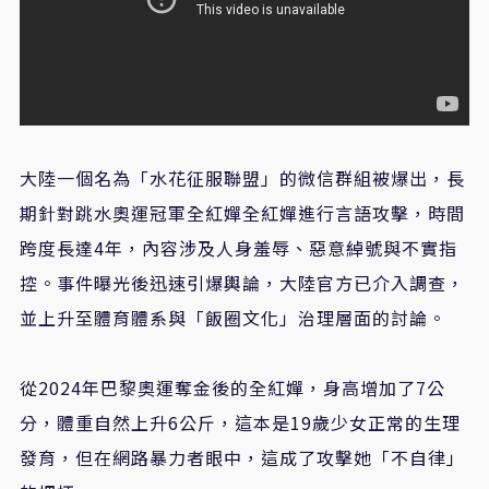
大陸一個名為「水花征服聯盟」的微信群組被爆出，長
期針對跳水奧運冠軍全紅嬋全紅嬋進行言語攻擊，時間
跨度長達4年，內容涉及人身羞辱、惡意綽號與不實指
控。事件曝光後迅速引爆輿論，大陸官方已介入調查，
並上升至體育體系與「飯圈文化」治理層面的討論。
從2024年巴黎奧運奪金後的全紅嬋，身高增加了7公
分，體重自然上升6公斤，這本是19歲少女正常的生理
發育，但在網路暴力者眼中，這成了攻擊她「不自律」