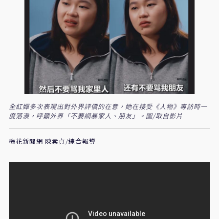
全紅嬋多次表現出對外界評價的在意，她在接受《人物》專訪時一
度落淚，呼籲外界「不要網暴家人、朋友」。圖/取自影片
梅花新聞網 陳素貞/綜合報導