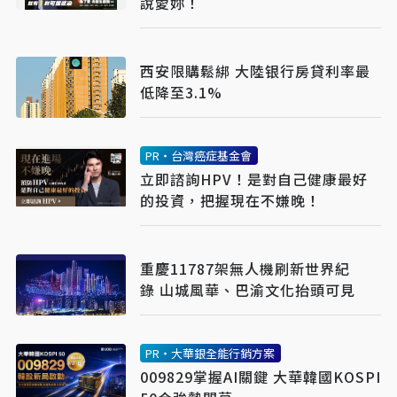
說愛妳！
西安限購鬆綁 大陸银行房貸利率最
低降至3.1%
PR・台灣癌症基金會
立即諮詢HPV！是對自己健康最好
的投資，把握現在不嫌晚！
重慶11787架無人機刷新世界紀
錄 山城風華、巴渝文化抬頭可見
PR・大華銀全能行銷方案
009829掌握AI關鍵 大華韓國KOSPI