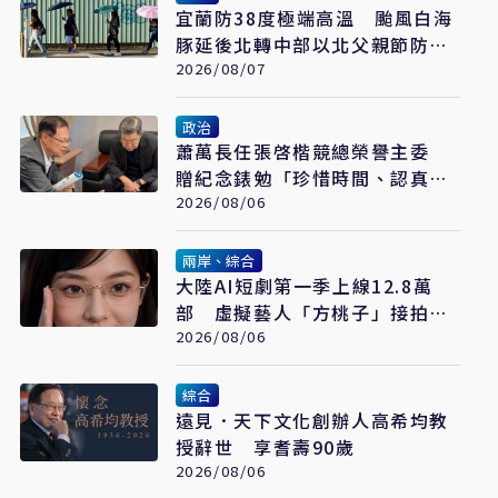
宜蘭防38度極端高溫 颱風白海
豚延後北轉中部以北父親節防豪
大雨
2026/08/07
政治
蕭萬長任張啓楷競總榮譽主委
贈紀念錶勉「珍惜時間、認真打
拚」
2026/08/06
兩岸、綜合
大陸AI短劇第一季上線12.8萬
部 虛擬藝人「方桃子」接拍美
瞳廣告
2026/08/06
綜合
遠見．天下文化創辦人高希均教
授辭世 享耆壽90歲
2026/08/06