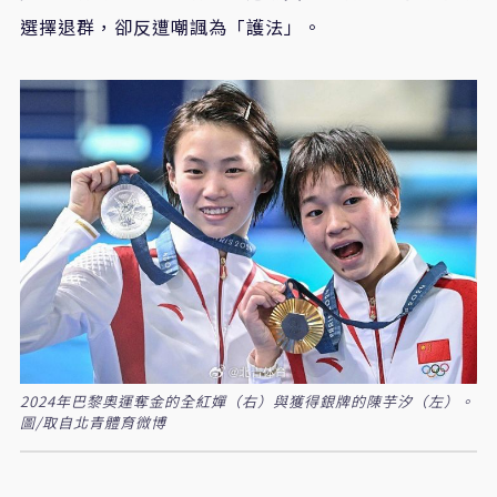
選擇退群，卻反遭嘲諷為「護法」。
2024年巴黎奧運奪金的全紅嬋（右）與獲得銀牌的陳芋汐（左）。
圖/取自北青體育微博