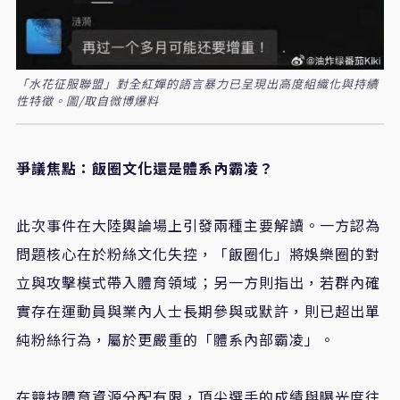
「水花征服聯盟」對全紅嬋的語言暴力已呈現出高度組織化與持續
性特徵。圖/取自微博爆料
爭議焦點：飯圈文化還是體系內霸凌？
此次事件在大陸輿論場上引發兩種主要解讀。一方認為
問題核心在於粉絲文化失控，「飯圈化」將娛樂圈的對
立與攻擊模式帶入體育領域；另一方則指出，若群內確
實存在運動員與業內人士長期參與或默許，則已超出單
純粉絲行為，屬於更嚴重的「體系內部霸凌」。
在競技體育資源分配有限，頂尖選手的成績與曝光度往