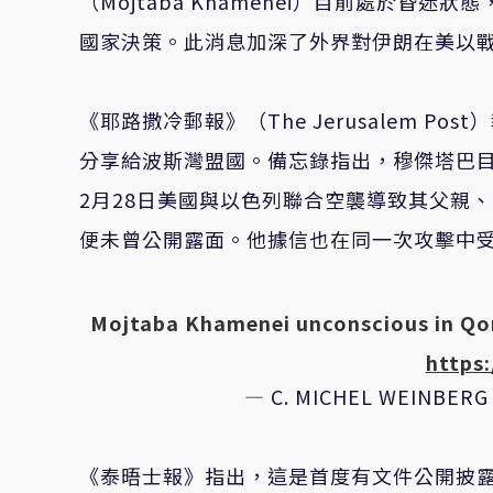
（Mojtaba Khamenei）目前處於昏
國家決策。此消息加深了外界對伊朗在美以
《耶路撒冷郵報》（The Jerusalem 
分享給波斯灣盟國。備忘錄指出，穆傑塔巴
2月28日美國與以色列聯合空襲導致其父親、前
便未曾公開露面。他據信也在同一次攻擊中
Mojtaba Khamenei unconscious in Qom
https:
— C. MICHEL WEINBERG 
《泰晤士報》指出，這是首度有文件公開披