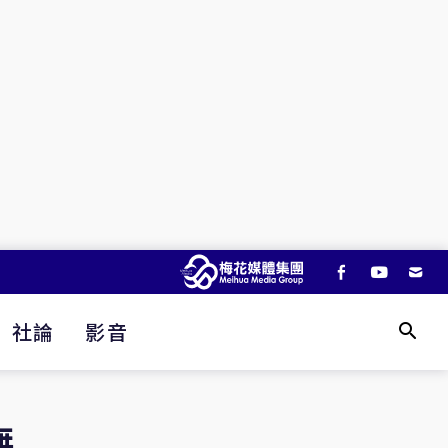
社論
影音
無