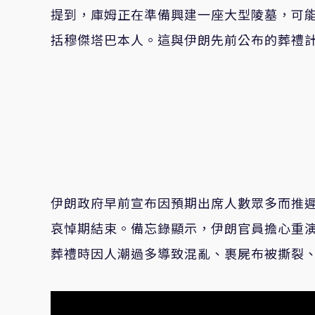
提到，庫姆正在準備興建一座大型陵墓，可
括穆傑塔巴本人。這與伊朗先前公布的葬禮
伊朗政府早前宣布因預期出席人數眾多而推遲
哀悼期結束。備忘錄顯示，伊朗官員擔心重演1989年何梅
葬禮時因人潮過多導致混亂、裹屍布被撕裂