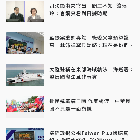
司法節由來官員一問三不知 翁曉
玲：官網只看到日據時期
藍提案重罰毒駕 綠委又拿預算說
事 林沛祥罕見動怒：現在是你們在
治理國家
大陸聲稱在東部海域執法 海巡署：
違反國際法且非事實
批民進黨搞自嗨 作家楊渡：中華民
國不只是一面旗幟
羅廷瑋揭公視Taiwan Plus慘賠真