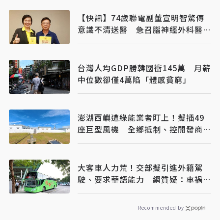
【快訊】74歲聯電副董宣明智驚傳
意識不清送醫 急召腦神經外科醫開
刀
台灣人均GDP勝韓國衝145萬 月薪
中位數卻僅4萬陷「體感貧窮」
澎湖西嶼遭綠能業者盯上！擬插49
座巨型風機 全鄉抵制、控開發商打
消耗戰
大客車人力荒！交部擬引進外籍駕
駛、要求華語能力 網質疑：車禍發
生誰處理
Recommended by