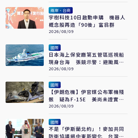
兩岸、台商
宇樹科技10日啟動申購 機器人
概念股再造「90後」富翁群
2026/08/09
國際
日本海上保安廳第五管區巡視船
現身台海 張競示警：避颱風也
要關注航行動向
2026/08/09
國際
【伊朗危機】伊官媒公布軍機殘
骸 疑為F-15E 美尚未證實遭
擊落
2026/08/09
國際
不是「伊斯蘭北約」！麥加共同
防衛協議揭中東新變化 台灣該