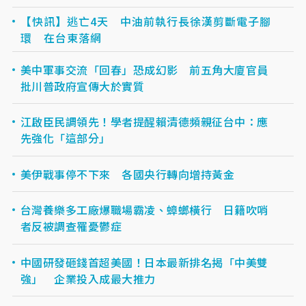
【快訊】逃亡4天 中油前執行長徐漢剪斷電子腳
環 在台東落網
美中軍事交流「回春」恐成幻影 前五角大廈官員
批川普政府宣傳大於實質
江啟臣民調領先！學者提醒賴清德頻親征台中：應
先強化「這部分」
美伊戰事停不下來 各國央行轉向增持黃金
台灣養樂多工廠爆職場霸凌、蟑螂橫行 日籍吹哨
者反被調查罹憂鬱症
中國研發砸錢首超美國！日本最新排名揭「中美雙
強」 企業投入成最大推力