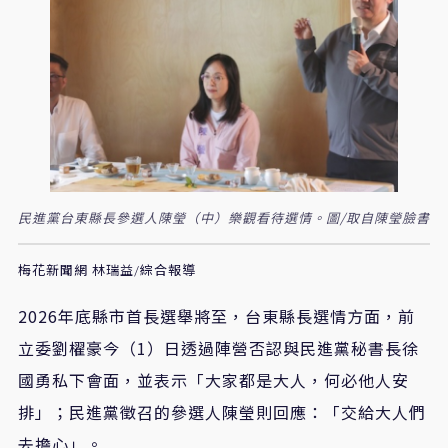
民進黨台東縣長參選人陳瑩（中）樂觀看待選情。圖/取自陳瑩臉書
梅花新聞網 林瑞益/綜合報導
2026年底縣市首長選舉將至，台東縣長選情方面，前
立委劉櫂豪今（1）日透過陣營否認與民進黨秘書長徐
國勇私下會面，並表示「大家都是大人，何必他人安
排」；民進黨徵召的參選人陳瑩則回應：「交給大人們
去擔心」。