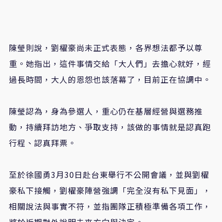
陳瑩則說，劉櫂豪尚未正式表態，各界想法都予以尊
重。她指出，這件事情交給「大人們」去擔心就好，經
過長時間，大人的恩怨也該落幕了，目前正在協調中。
陳瑩認為，身為參選人，重心仍在基層經營與選務推
動，持續拜訪地方、爭取支持，該做的事情就是認真跑
行程、認真拜票。
至於徐國勇3月30日赴台東舉行不公開會議，並與劉櫂
豪私下接觸，劉櫂豪陣營強調「完全沒有私下見面」，
相關說法與事實不符，並指團隊正積極準備各項工作，
將於近期對外說明未來方向與決定。