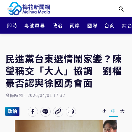
即時
毒油風暴
政治
兩岸
國際
台商
綜
民進黨台東選情鬧家變？陳
瑩稱交「大人」協調 劉櫂
豪否認與徐國勇會面
發佈時間：2026/04/01 17:32
大
中
小
政治