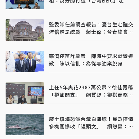
相：說好的打造「台灣BBC」呢
監委卸任前調查報告！憂台生赴陸交
流倍增是統戰 賴士葆：台青終會認
清台獨手段
慈濟疫苗詐騙案 陳時中要求藍營道
歉 陳以信批：為從毒油案脫身
上任5年爽花2383萬公帑？徐佳青稱
「撙節開支」 網質疑：卻搭商務
艙？
廢土填海恐滅台灣白海豚！民眾陳情
多機關慘收「罐頭文」 網怒轟：骯
髒政府