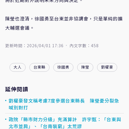
陳瑩也澄清，徐國勇至台東並非協調會，只是單純的擴
大輔選會議。
更新時間：2026/04/01 17:36
內文字數：458
大人
台東縣
徐國勇
陳瑩
劉櫂豪
延伸閱讀
劉櫂豪發文稱考慮7度參選台東縣長 陳瑩憂分裂急
喊別對打
政院「縣市財力分級」充滿算計 許宇甄：「台東與
北市並肩」、「台南裝窮」太荒謬