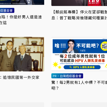
癌症基金會
【蔡鎤銘專欄】停火在望卻戰
率淪陷！你是好男人還是渣
息：普丁戰略背後隱藏何種算
在這
PR・台灣癌症基金會
：追憶民國第一外交家
驚！每2男就有1人中標？不可
吧？