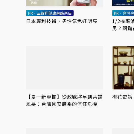
PR・三得利健康網路商店
PR・台灣
日本專利技術，男性氣色好明亮
1/2機
男？關鍵
【夏一新專欄】從政戰將星到共諜
梅花史話
風暴：台灣國安體系的信任危機