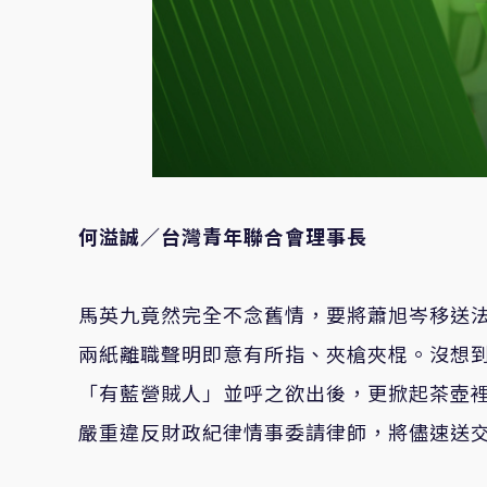
何溢誠／台灣青年聯合會理事長
馬英九竟然完全不念舊情，要將蕭旭岑移送
兩紙離職聲明即意有所指、夾槍夾棍。沒想
「有藍營賊人」並呼之欲出後，更掀起茶壺
嚴重違反財政紀律情事委請律師，將儘速送