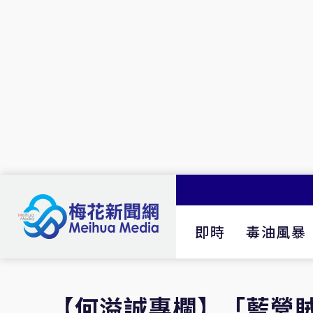
即時
毒油風暴
【何溢誠專欄】「藍營