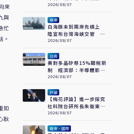
繪畫大賽在福州開幕
2026/08/07
向來
九與
兩岸
白海豚未到兩岸先槓上
急忙
陸宣布台灣海峽交管 陸
話。
委會：不勞費心
2026/08/07
台商
美對多晶矽祭15%關稅新
制 經濟部：半導體影響
可控、太陽能產業衝擊有
2026/08/07
限
評論
【梅花評論】進一步探究
社科院台研所長朱衛東的
重如
「不統而統」
2026/08/07
心耿
兩岸、國際