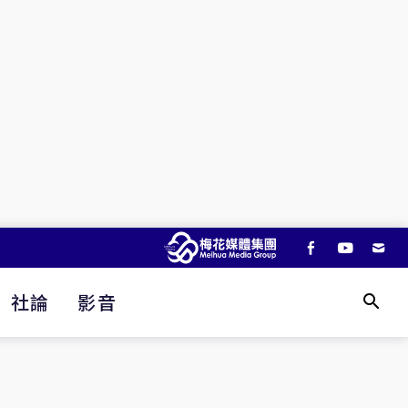
社論
影音