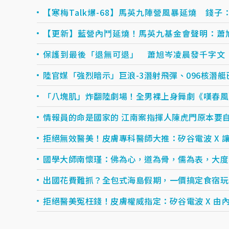
【寒梅Talk爆-68】馬英九陣營風暴延燒 錢
【更新】藍營內鬥延燒！馬英九基金會聲明：蕭
保護到最後「退無可退」 蕭旭岑凌晨發千字文
陸官媒「強烈暗示」巨浪-3潛射飛彈、096核潛艇
「八塊肌」炸翻陸劇場！全男裸上身舞劇《嘆春風
情報員的命是國家的 江南案指揮人陳虎門原本要
拒絕無效醫美！皮膚專科醫師大推：矽谷電波 X 讓.
國學大師南懷瑾：佛為心，道為骨，儒為表，大度
出國花費難抓？全包式海島假期，一價搞定食宿玩樂，
拒絕醫美冤枉錢！皮膚權威指定：矽谷電波 X 由內.