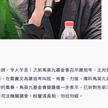
法辦，令人乍舌！之前馬英九基金會召示蕭旭岑、王光
到，在鄭麗文為蕭旭岑叫屈、背書、力挺，爆料馬英九
裡的風暴，馬英九基金會旋踵進一步表示，已針對先前
交司法機關調查，盼釐清真相、勿枉勿縱。