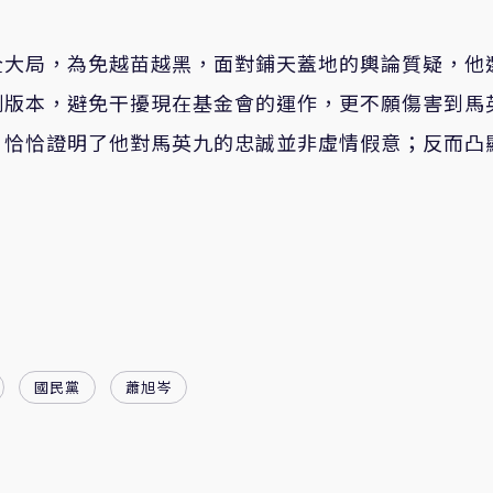
全大局，為免越苗越黑，面對鋪天蓋地的輿論質疑，他
測版本，避免干擾現在基金會的運作，更不願傷害到馬
，恰恰證明了他對馬英九的忠誠並非虛情假意；反而凸
國民黨
蕭旭岑