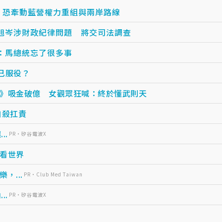
子：恐牽動藍營權力重組與兩岸路線
旭岑涉財政紀律問題 將交司法調查
：馬總統忘了很多事
已服役？
》吸金破億 女觀眾狂喊：終於懂武則天
自殺扛責
..
PR・矽谷電波X
看世界
...
PR・Club Med Taiwan
..
PR・矽谷電波X