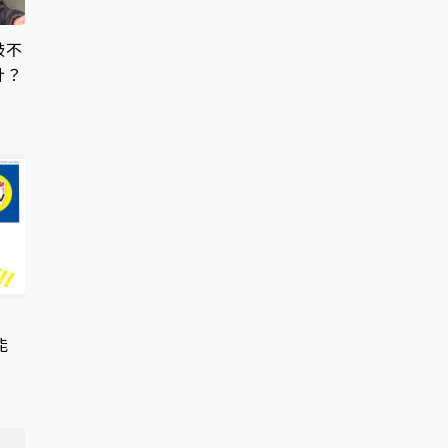
鼓不
計？
能