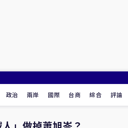
政治
兩岸
國際
台商
綜合
評論
賊人」做掉蕭旭岑？