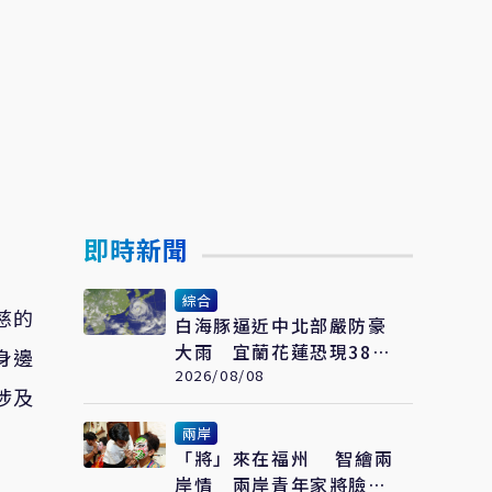
即時新聞
綜合
慈的
白海豚逼近中北部嚴防豪
大雨 宜蘭花蓮恐現38度
身邊
極端高溫
2026/08/08
涉及
兩岸
「將」來在福州 智繪兩
岸情 兩岸青年家將臉譜