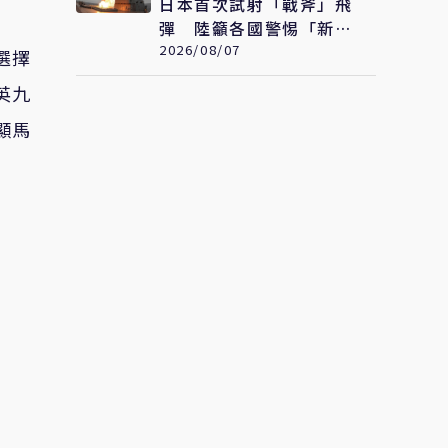
日本首次試射「戰斧」飛
彈 陸籲各國警惕「新型
軍國主義」發展
2026/08/07
選擇
英九
顯馬