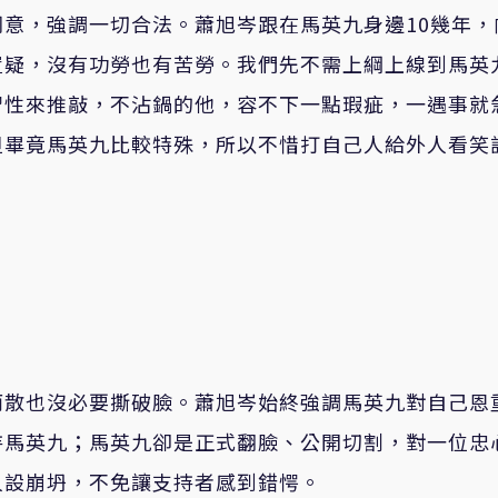
意，強調一切合法。蕭旭岑跟在馬英九身邊10幾年，
置疑，沒有功勞也有苦勞。我們先不需上綱上線到馬英
習性來推敲，不沾鍋的他，容不下一點瑕疵，一遇事就
但畢竟馬英九比較特殊，所以不惜打自己人給外人看笑
而散也沒必要撕破臉。蕭旭岑始終強調馬英九對自己恩
持馬英九；馬英九卻是正式翻臉、公開切割，對一位忠
人設崩坍，不免讓支持者感到錯愕。