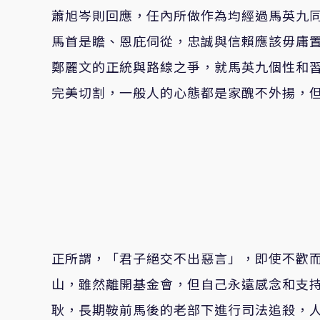
蕭旭岑則回應，任內所做作為均經過馬英九同
馬首是瞻、恩庇伺從，忠誠與信賴應該毋庸
鄭麗文的正統與路線之爭，就馬英九個性和
完美切割，一般人的心態都是家醜不外揚，
正所謂，「君子絕交不出惡言」，即使不歡
山，雖然離開基金會，但自己永遠感念和支
耿，長期鞍前馬後的老部下進行司法追殺，