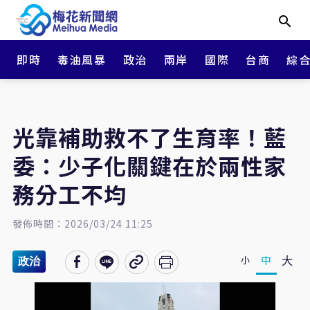
即時
毒油風暴
政治
兩岸
國際
台商
綜
光靠補助救不了生育率！藍
委：少子化關鍵在於兩性家
務分工不均
發佈時間：2026/03/24 11:25
大
中
小
政治