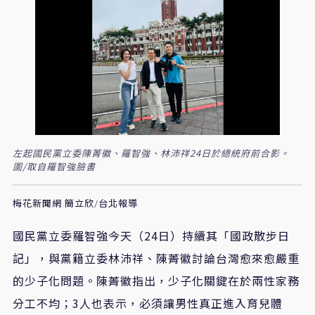
左起國民黨立委陳菁徽、羅智強、林沛祥24日於總統府前合影。
圖/取自羅智強臉書
梅花新聞網 簡立欣/台北報導
國民黨立委羅智強今天
（24日）持續其「
國政散步日
記
」，
與黨籍立委林沛祥
、
陳菁徽討論台灣愈來愈嚴重
的少子化問題。陳菁徽指出
，少子化關鍵在於
兩性家務
分工不均
；3人也表示，
必須讓男性真正進入育兒體