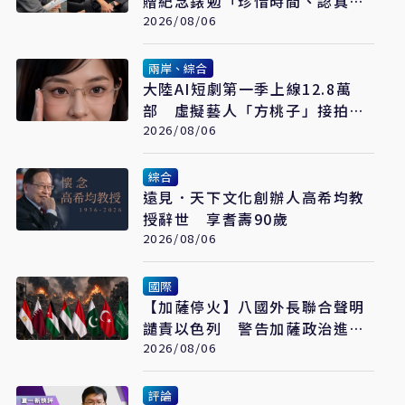
贈紀念錶勉「珍惜時間、認真打
拚」
2026/08/06
兩岸、綜合
大陸AI短劇第一季上線12.8萬
部 虛擬藝人「方桃子」接拍美
瞳廣告
2026/08/06
綜合
遠見．天下文化創辦人高希均教
授辭世 享耆壽90歲
2026/08/06
國際
【加薩停火】八國外長聯合聲明
譴責以色列 警告加薩政治進程
恐全面脫軌
2026/08/06
評論