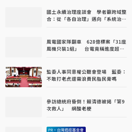
國土永續治理座談會 學者籲跨域整
合：從「各自治理」邁向「系統治
理」
風電國家隊翻車 628億標案「31座
風機只裝1組」 台電竟稱進度超
96%
監委人事同意權公聽會登場 藍委：
不敢打老虎還需浪費民脂民膏嗎
參訪總統府昏倒！賴清德被揭「第9
次救人」 網酸老梗
PR・台灣癌症基金會