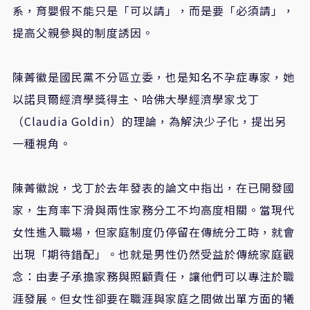
系
，
育嬰假不能只是「可以請」，而是要「必須請」，
提高父親參與的制度誘因。
陳菁徽是國民黨不分區立委
，也是
知名不孕症專家
，她
以諾貝爾經濟學獎得主、哈佛大學經濟學家戈丁
（
Claudia Goldin
）的理論，為解決少子化，提出另
一種視角。
陳菁徽說
，
戈丁於去年發表的論文中指出，在已開發國
家，生育率下滑與兩性家務分工不均高度相關。當現代
女性進入職場，但家庭制度仍停留在傳統分工時，就會
出現「期待錯配」。也就是男性仍然受益於傳統家庭觀
念
：
由妻子承擔家務與照顧責任，讓他們可以專注於職
涯發展。但女性卻要在職涯與家庭之間做出單方面的犧