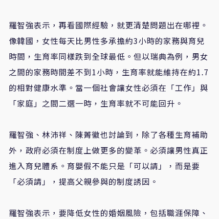
羅智強表示
，
再看國際經驗，就更清楚問題出在哪裡。
像韓國，女性每天比男性多承擔約
3
小時的家務與育兒
時間，生育率同樣跌到全球最低。但以瑞典為例，男女
之間的家務時間差不到
1
小時，生育率就能維持在約
1.7
的相對健康水準。當一個社會讓女性必須在「工作」與
「家庭」之間二選一時，生育率就不可能回升。
羅智強
、
林沛祥
、
陳菁徽也討論到，除了各種生育補助
外，政府必須在制度上做更多的變革。必須讓男性真正
進入育兒體系。育嬰假不能只是「可以請」，而是要
「必須請」，提高父親參與的制度誘因。
羅智強表示
，
要降低女性的婚姻風險，包括職涯保障、