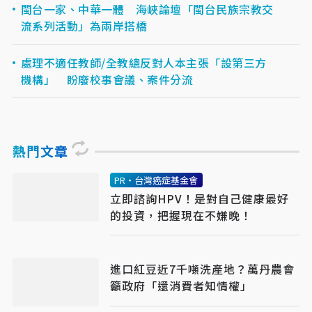
閩台一家、中華一體 海峽論壇「閩台民族宗教交
流系列活動」為兩岸搭橋
處理不適任教師/全教總反對人本主張「設第三方
機構」 盼廢校事會議、案件分流
熱門文章
PR・台灣癌症基金會
立即諮詢HPV！是對自己健康最好
的投資，把握現在不嫌晚！
進口紅豆近7千噸洗產地？萬丹農會
籲政府「還消費者知情權」