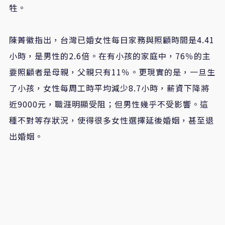
牲。
陳菁徽指出
，
台灣已婚女性每日家務與照顧時間是
4.41
小時，是男性的
2.6
倍。在有小孩的家庭中，
76
％
的主
要照顧者是母親，父親只有
11
％
。更現實的是，一旦生
了小孩，女性每周工時平均減少
8.7
小時，薪資下降將
近
9000
元，職涯明顯受阻；但男性幾乎不受影響。這
種不對等存狀況，使得很多女性選擇延後婚姻，甚至退
出婚姻。