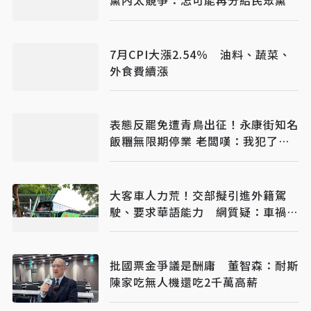
黨內太競爭：怎可能再分給民眾黨
7月CPI大漲2.54％ 油料、蔬菜、
外食費續漲
表態反罷免遭青鳥出征！永康街知名
飯糰無限期停業 老闆嘆：我犯了什
麼錯？
大客車人力荒！交部擬引進外籍駕
駛、要求華語能力 網質疑：車禍發
生誰處理
批國票金爭議是酬庸 董智森：耐斯
陳家吃無人機還吃2千萬高薪