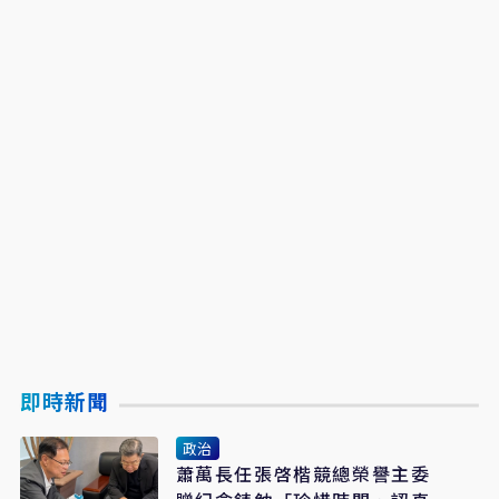
即時新聞
政治
蕭萬長任張啓楷競總榮譽主委