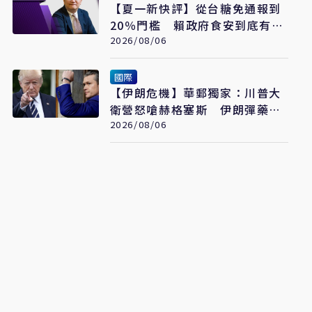
【夏一新快評】從台糖免通報到
20％門檻 賴政府食安到底有幾
套標準？
2026/08/06
國際
【伊朗危機】華郵獨家：川普大
衛營怒嗆赫格塞斯 伊朗彈藥嚴
重短缺恐限縮軍事選項
2026/08/06