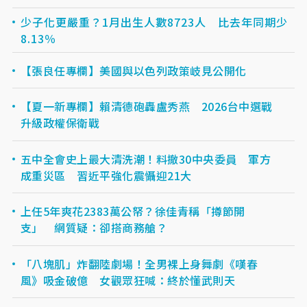
少子化更嚴重？1月出生人數8723人 比去年同期少
8.13％
【張良任專欄】美國與以色列政策岐見公開化
【夏一新專欄】賴清德砲轟盧秀燕 2026台中選戰
升級政權保衛戰
五中全會史上最大清洗潮！料撤30中央委員 軍方
成重災區 習近平強化震懾迎21大
上任5年爽花2383萬公帑？徐佳青稱「撙節開
支」 網質疑：卻搭商務艙？
「八塊肌」炸翻陸劇場！全男裸上身舞劇《嘆春
風》吸金破億 女觀眾狂喊：終於懂武則天