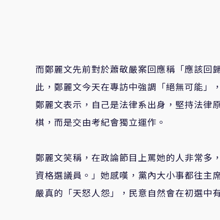
而鄭麗文先前對於蕭敬嚴案回應稱「應該回
此，鄭麗文今天在專訪中強調「絕無可能」
鄭麗文表示，自己是法律系出身，堅持法律
棋，而是交由考紀會獨立運作。
鄭麗文笑稱，在政論節目上罵她的人非常多
資格選議員。」她感嘆，黨內大小事都往主
嚴真的「天怒人怨」，民意自然會在初選中