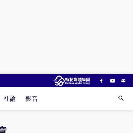
社論
影音
意