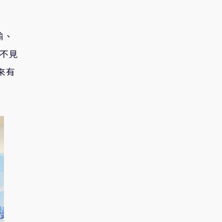
瑜、
獨不見
來有