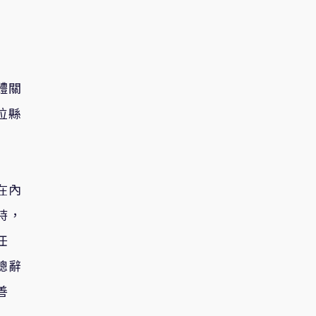
體關
位縣
在內
時，
任
總辭
善