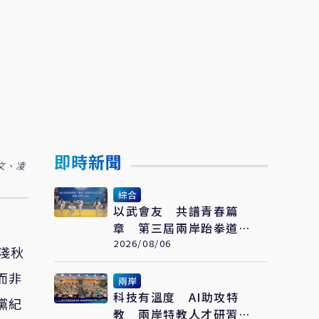
即時新聞
文、凌
綜合
以武會友 共譜青春篇
章 第三屆兩岸跆拳道交
流賽開賽
2026/08/06
淺秋
而非
兩岸
科技有溫度 AI助攻特
黨紀
教 兩岸特教人才研習營