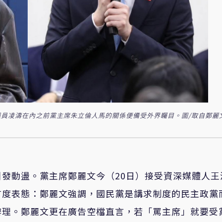
員凌濤在內之前黨主席朱立倫人馬的關係便備受外界矚目。圖/取自鄭麗
發動盪。黨主席鄭麗文今（20日）接受資深媒體人王
首度表態：鄭麗文強調，國民黨是講求制度的民主政黨
辦理。鄭麗文更在廣告空檔直言，若「罵主席」就要受