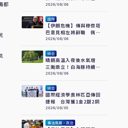
備都
福州登場
2026/08/06
國際
【伊朗危機】傳與穆傑塔
巴意見相左將辭職 佩澤
民
希齊揚闢謠堅稱會繼續總
2026/08/06
統職務
綜合
氣
晴朗高溫入夜後水氣增
三颱鼎立！白海豚持續西
進周末起接近
2026/08/06
綜合
國際經濟學奧林匹亞傳回
捷報 台灣獲1金2銀2銅
2026/08/05
毒油風暴、政治