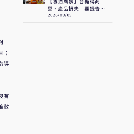
【毒油風暴】台糖稱商
譽、產品損失 要提告福
懋油求償至少2.43億元
2026/08/05
對
目；
指導
沒有
蕭敬