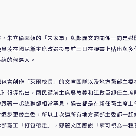
來，朱立倫率領的「朱家軍」與鄭麗文的關係一向是媒
議員凌在國民黨主席改選投票前三日在臉書上貼出與多
路線的候選人。
把包含創作「萊爾校長」的文宣團隊以及地方黨部主委
社》報導指出，國民黨前主席吳敦義和江啟臣卸任主席
委跟著一起總辭卻相當罕見，過去都是在新任黨主席上
會逐步更替主委，所以此次連所有地方黨部主委都一起
幹部黨工「打包帶走」，鄭麗文回應說「寧可視為一種