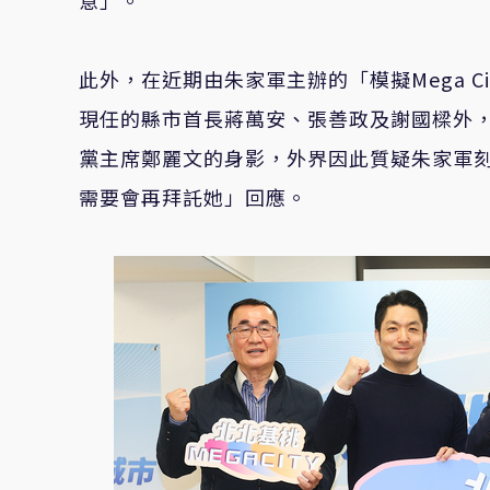
意」。
此外，在近期由朱家軍主辦的「模擬Mega 
現任的縣市首長蔣萬安、張善政及謝國樑外，
黨主席鄭麗文的身影，外界因此質疑朱家軍
需要會再拜託她」回應。