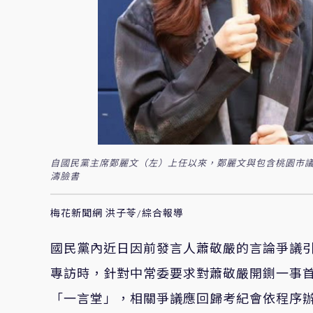
自國民黨主席鄭麗文（左）上任以來，鄭麗文與包含桃園市議
濤臉書
梅花新聞網 洪子苓/綜合報導
國民黨內近日因前發言人蕭敬嚴的言論爭議引
專訪時，針對中常委要求對蕭敬嚴開鍘一事
「一言堂」，相關爭議應回歸考紀會依程序