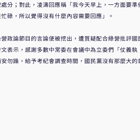
被處分；對此，凌濤回應稱「我今天早上，一方面要準
很忙碌，所以覺得沒有什麼內容需要回應」。
綠營政論節目的言論便被挖出，遭質疑配合綠營批評國
發文表示，感謝多數中常委在會議中為立委們「仗義執
稍安勿躁，給予考紀會調查時間，國民黨沒有那麼大的