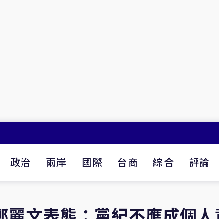
政治
兩岸
國際
台商
綜合
評論
鄭麗文表態：黨紀不應成個人