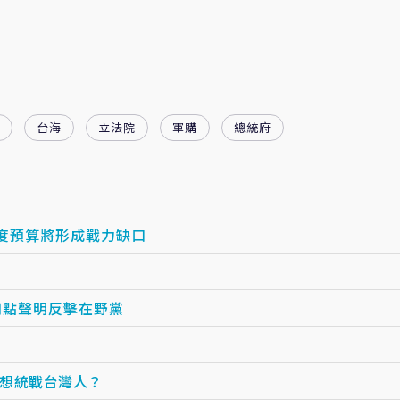
台海
立法院
軍購
總統府
年度預算將形成戰力缺口
四點聲明反擊在野黨
想統戰台灣人？