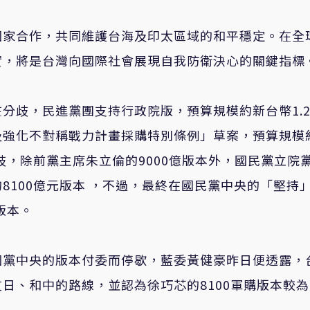
國家合作，共同維護台海及印太區域的和平穩定。在全
實，將是台灣向國際社會展現自我防衛決心的關鍵指標
分歧，民進黨團支持行政院版，預算規模約新台幣1.2
及強化不對稱戰力計畫採購特別條例」草案，預算規模
歧，除前黨主席朱立倫的9000億版本外，國民黨立院
8100億元版本 ，不過，最終在國民黨中央的「堅持
版本。
因黨中央的版本付委而停歇，藍委黃健豪昨日便透露，
日、和中的路線，並認為徐巧芯的8100軍購版本較為