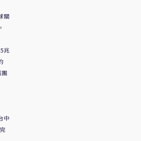
球關
。
5兆
約
黨團
」
台中
完