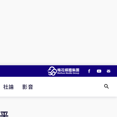
社論
影音
和平