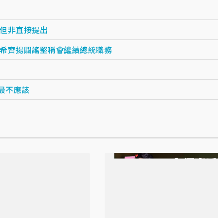
但非直接提出
希齊揚闢謠堅稱會繼續總統職務
最不應該