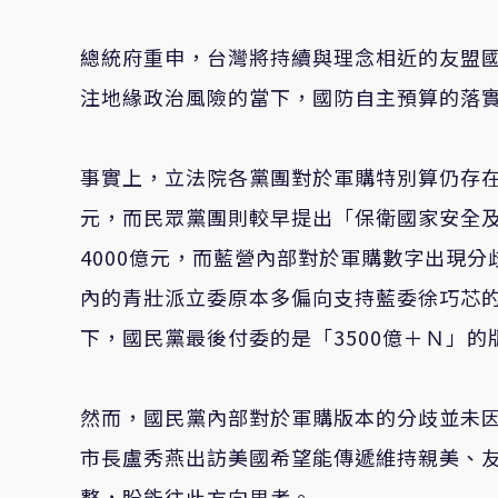
總統府重申，台灣將持續與理念相近的友盟
注地緣政治風險的當下，國防自主預算的落
事實上，立法院各黨團對於軍購特別算仍存在
元，而民眾黨團則較早提出「保衛國家安全
4000億元，而藍營內部對於軍購數字出現分
內的青壯派立委原本多偏向支持藍委徐巧芯的
下，國民黨最後付委的是「3500億＋Ｎ」的
然而，國民黨內部對於軍購版本的分歧並未
市長盧秀燕出訪美國希望能傳遞維持親美、友
整，盼能往此方向思考。