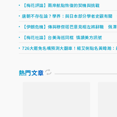
【梅花評論】兩岸航點恢復的契機與挑戰
唐朝不存在論？學界：與日本部分學者史觀有關 
【伊朗危機】傳與穆傑塔巴意見相左將辭職 佩澤
【梅花社論】台美海巡同框 慎讀美方訊號
726大罷免名嘴預測大翻車！楊艾俐點名黃暐瀚：
熱門文章