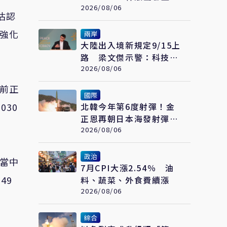
上首支滿貫砲
2026/08/06
估認
調強化
兩岸
大陸出入境新規定9/15上
路 梁文傑示警：科技業
風險高
2026/08/06
目前正
國際
30
北韓今年第6度射彈！金
正恩再朝日本海發射彈道
飛彈 東北亞局勢再升溫
2026/08/06
政治
，當中
7月CPI大漲2.54％ 油
49
料、蔬菜、外食費續漲
2026/08/06
綜合