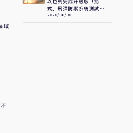
以色列完成升級版「箭
式」飛彈防禦系統測試
持續強化反導能力
2026/08/06
區域
待不