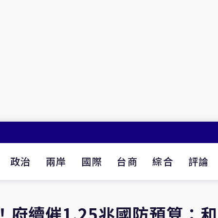
政治
兩岸
國際
台商
綜合
評論
！府續催1.25兆國防預算：