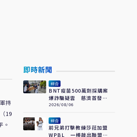
即時新聞
綜合
BNT疫苗500萬劑採購案
爆詐騙疑雲 慈濟首發聲
放軍持
明：痛心遺憾 配合司法
2026/08/06
將追究權益
（19
綜合
平。
前兄弟打擊教練莎菈加盟
WPBL 一棒敲出聯盟史