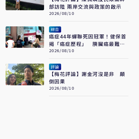
部訪陸 兩岸交流與政策的啟示
2026/08/10
綜合
癌症44年蟬聯死因冠軍！健保首
揭「癌症歷程」 胰臟癌最難
治、肺癌驚見院際差41.8個百分
2026/08/10
點
評論
【梅花評論】謝金河沒是非 顛
倒因果
2026/08/10