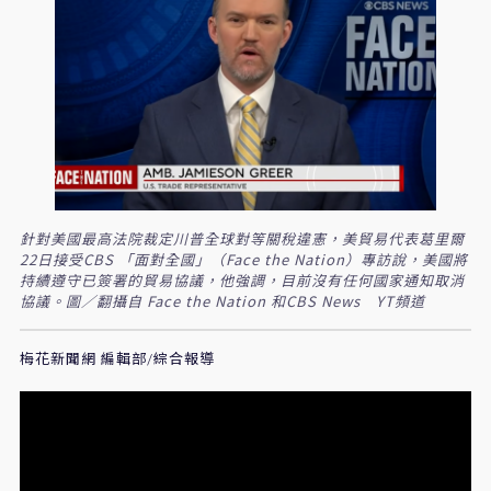
針對美國最高法院裁定川普全球對等關稅違憲，美貿易代表葛里爾
22日接受CBS 「面對全國」（Face the Nation）專訪說，美國將
持續遵守已簽署的貿易協議，他強調，目前沒有任何國家通知取消
協議。圖／翻攝自 Face the Nation 和CBS News YT頻道
梅花新聞網 編輯部/綜合報導