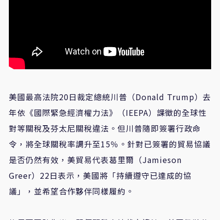
美國最高法院
20
日裁定總統川普（
Donald Trump
）去
年依《國際緊急經濟權力法》（
IEEPA
）課徵的全球性
對等關稅及芬太尼關稅違法。但川普隨即簽署行政命
令，將全球關稅率調升至
15
％。針對已簽署的貿易協議
是否仍然有效，美貿易代表葛里爾（
Jamieson
Greer
）
22
日表示，美國將「持續遵守已達成的協
議」，並希望合作夥伴同樣履約。