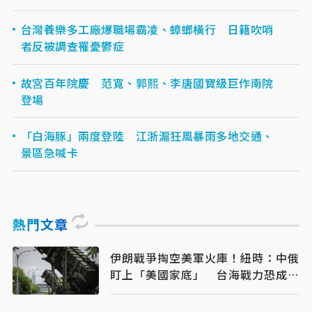
台灣養樂多工廠爆職場霸凌、蟑螂橫行 日籍吹哨
者反被調查罹憂鬱症
故宮百年院慶 范寬、郭熙、李唐國寶級巨作南院
登場
「白海豚」兩度登陸 江浙滬狂風暴雨多地交通、
景區急喊卡
熱門文章
伊朗戰爭掏空美軍火庫！紐時：中俄
盯上「美國家底」 台海戰力恐成最
大受害者