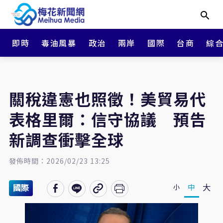
即時
毒油風暴
政治
兩岸
國際
台商
綜
關稅違憲也照徵！美貿易代
表格里爾：信守協議 預告
新調查衝擊全球
發佈時間：2026/02/23 13:25
大
中
小
國際