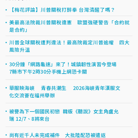
【梅花評論】川普關稅打醉拳 台灣清醒了嗎？
美最高法院裁川普關稅違憲 歐盟強硬警告「合約就
是合約」
川普全球關稅遭判違法！最高院裁定川普逾權 四大
風險升溫
30分鐘「網路龜速」來了！城鎮韌性演習今登場
7縣市下午2時30分手機上網恐卡關
華服映海峽 青春共潮生 2026海峽青年漢服文
化交流薈在福州舉辦
被譽為下一個國民初戀 韓版《聽說》女主角盧允
瑞 12/7、8將來台
尚有近千人未完成補件 大批陸配恐被遣返