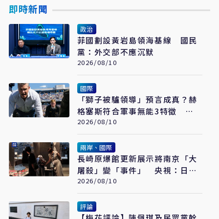
即時新聞
政治
菲國劃設黃岩島領海基線 國民
黨：外交部不應沉默
2026/08/10
國際
「獅子被驢領導」預言成真？赫
格塞斯符合軍事無能3特徵
《軍事無能心理學》半世紀後受
2026/08/10
矚目
兩岸、國際
長崎原爆館更新展示將南京「大
屠殺」變「事件」 央視：日本
又在偷改歷史
2026/08/10
評論
【梅花評論】陳佩琪及民眾黨幹