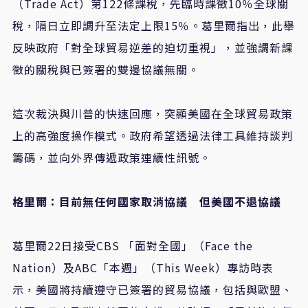
（
Trade Act
）第
122
條課稅，先臨時課徵
10
％全球關
稅，隔日立即調升至法定上限
15
％。葛里爾指出，此舉
反映政府「對全球貿易逆差的迫切重視」，並強調新課
徵的關稅與已簽署的雙邊協議無關。
這次裁決與川普的快速回應，突顯美國在全球貿易政策
上的高強度操作模式。政府希望透過法律工具維持談判
籌碼，並向外界傳遞政策連續性訊號。
格里爾：目前無任何國家取消協議 但美國不退協議
葛里爾
22
日接受
CBS
「面對全國」（
Face the
Nation
）及
ABC
「本週」（
This Week
）專訪時表
示，美國將持續遵守已簽署的貿易協議，包括與歐盟、