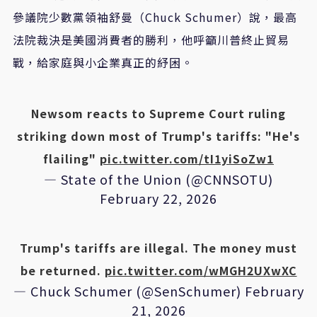
參議院少數黨領袖舒曼（
Chuck Schumer
）說，最高
法院裁決是美國消費者的勝利，他呼籲川普終止貿易
戰，給家庭與小企業真正的紓困。
Newsom reacts to Supreme Court ruling
striking down most of Trump's tariffs: "He's
flailing"
pic.twitter.com/tI1yiSoZw1
— State of the Union (@CNNSOTU)
February 22, 2026
Trump's tariffs are illegal. The money must
be returned.
pic.twitter.com/wMGH2UXwXC
— Chuck Schumer (@SenSchumer)
February
21, 2026