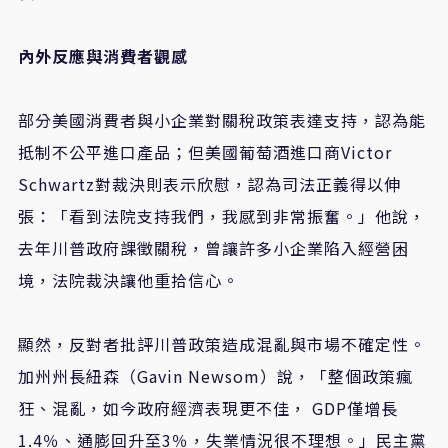
內外反應與消費者觀感
部分美國消費者與小企業對關稅政策表達支持，認為能
抵制不公平進口產品；但美國葡萄酒進口商
Victor
Schwartz
對裁決則表示欣慰，認為司法正義得以伸
張：「看到法院支持我們，我感到非常振奮。」他說，
去年川普政府課徵關稅，曾讓許多小企業陷入經營困
境，法院裁決讓他重拾信心。
顯然，反對者批評川普政策造成混亂與市場不確定性。
加州州長紐森（
Gavin Newsom
）說，「整個政策瘋
狂、混亂，如今政府經濟表現更不佳，
GDP
僅增長
1.4
％、通膨回升至
3
％，失業情況很不理想。」民主黨