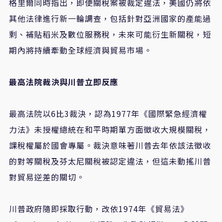
格里爾同時指出，即便關稅案被裁定違法，美國仍將依
其他法律進行新一輪調查，包括針對亞洲國家的產能過
剩、補貼稻米及數位服務稅，未來可能衍生新關稅，短
期內將持續牽動全球經濟與貿易市場。
最高法院裁決與川普立即反應
最高法院以
6
比
3
裁決，認為
1977
年《國際緊急經濟權
力法》未授權總統在和平時期單方面徵收大規模關稅，
課稅權屬於國會專屬。裁決意味著川普去年依該法徵收
的對等關稅及芬太尼關稅被認定違法，但這未動搖川普
對貿易逆差的關切。
川普政府隨即採取行動，改依
1974
年《貿易法》