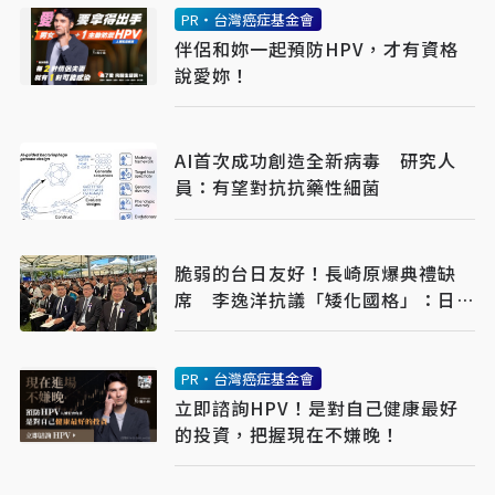
PR・台灣癌症基金會
伴侶和妳一起預防HPV，才有資格
說愛妳！
AI首次成功創造全新病毒 研究人
員：有望對抗抗藥性細菌
脆弱的台日友好！長崎原爆典禮缺
席 李逸洋抗議「矮化國格」：日媒
揭長崎特殊安排
PR・台灣癌症基金會
立即諮詢HPV！是對自己健康最好
的投資，把握現在不嫌晚！