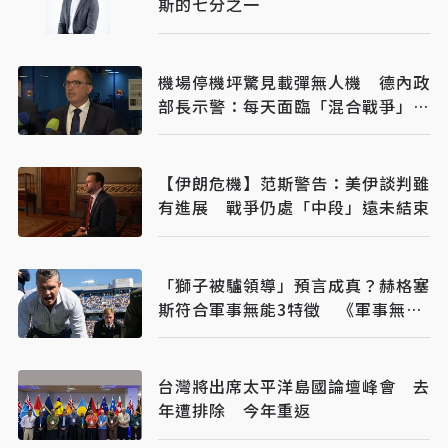
斯的七分之一
機場停機坪驚見載彈無人機 德內政
部長示警：每天面臨「混合戰爭」攻
擊
【伊朗危機】范斯警告：美伊談判雖
有進展 戰爭仍處「中段」遠未結束
「獅子被驢領導」預言成真？赫格塞
斯符合軍事無能3特徵 《軍事無能
心理學》半世紀後受矚目
台灣將出席太平洋島國論壇峰會 去
年遭排除 今年重返