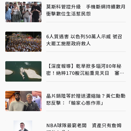
莫斯科管控升級 手機斷網持續數月
衝擊數位生活惹民怨
6人質遇害 以色列50萬人示威 號召
大罷工施壓政府救人
【深度報導】乾旱掀多瑙河80年秘
密！納粹170艘沉船重見天日 塞爾
維亞砸數億清障救航運命脈
晶片銷陸等於贈送濃縮鈾？黃仁勳動
怒反擊：「輸家心態作祟」
NBA球隊最窮老闆 資產只有詹姆