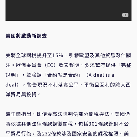
美國將啟動新調查
美將全球關稅提升至
15
％，引發歐盟及其他貿易夥伴關
注。歐洲委員會（
EC
）發表聲明，要求華府提供「完整
說明」，並強調「合約就是合約」（
A deal is a
deal
），警告現況不利落實公平、平衡且互利的跨大西
洋貿易與投資。
葛里爾指出，即便最高法院判決部分關稅違法，美國仍
將依據其他法律條款課徵關稅，包括
301
條款針對不公
平貿易行為，及
232
條款涉及國家安全的課稅權限。美